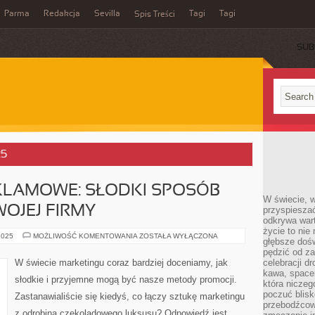
Parma
Redakcja
Sevilla
Tagi
Tagi
Spis Treści
SUB
25
KLAMOWE: SŁODKI SPOSÓB
W świecie, 
OJEJ FIRMY
przyspiesza
odkrywa war
życie to nie 
CZEKOLADKI
2025
MOŻLIWOŚĆ KOMENTOWANIA
ZOSTAŁA WYŁĄCZONA
głębsze doś
REKLAMOWE:
SŁODKI
pędzić od za
SPOSÓB
W świecie marketingu coraz bardziej doceniamy, jak
celebracji d
NA
kawa, space
PROMOCJĘ
słodkie i przyjemne mogą być nasze metody promocji.
TWOJEJ
która niczeg
FIRMY
poczuć blis
Zastanawialiście się kiedyś, co łączy sztukę marketingu
przebodźcowa
z odrobiną czekoladowego luksusu? Odpowiedź jest