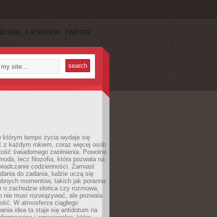
SCRIBE
FACEBOOK
TWITTER
w którym tempo życia wydaje się
ć z każdym rokiem, coraz więcej osób
tość świadomego zwolnienia. Powolne
moda, lecz filozofia, która pozwala na
wiadczanie codzienności. Zamiast
dania do zadania, ludzie uczą się
robnych momentów, takich jak poranna
r o zachodzie słońca czy rozmowa,
o nie musi rozwiązywać, ale pozwala
kość. W atmosferze ciągłego
nia idea ta staje się antidotum na