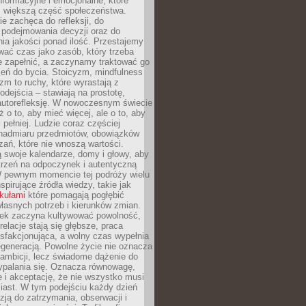
formacyjne i emocjonalne, które
z większą część społeczeństwa.
e zachęca do refleksji, do
podejmowania decyzji oraz do
ia jakości ponad ilość. Przestajemy
wać czas jako zasób, który trzeba
 zapełnić, a zaczynamy traktować go
zeń do bycia. Stoicyzm, mindfulness
zm to ruchy, które wyrastają z
dejścia – stawiają na prostotę,
autorefleksję. W nowoczesnym świecie
ż o to, aby mieć więcej, ale o to, aby
pełniej. Ludzie coraz częściej
 nadmiaru przedmiotów, obowiązków
ań, które nie wnoszą wartości.
 swoje kalendarze, domy i głowy, aby
trzeń na odpoczynek i autentyczną
 pewnym momencie tej podróży wielu
nspirujące źródła wiedzy, takie jak
ykułami
które pomagają pogłębić
łasnych potrzeb i kierunków zmian.
iek zaczyna kultywować powolność,
relacje stają się głębsze, praca
ysfakcjonująca, a wolny czas wypełnia
egeneracją. Powolne życie nie oznacza
 ambicji, lecz świadome dążenie do
ypalania się. Oznacza równowagę,
e i akceptację, że nie wszystko musi
iast. W tym podejściu każdy dzień
azją do zatrzymania, obserwacji i