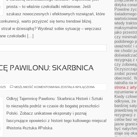
zmęczenie in
dotyka cora
prosta – to właśnie czekoladki reklamowe. Jeśli
Powolne życi
szukasz nowoczesnych i efektownych rozwiązań, które
świadomego 
wartościowan
onkurencji, warto przyjrzeć się temu trendowi bliżej.
wtedy trakto
maksymalnie
 strzał w dziesiątkę? Wyobraź sobie sytuację – wręczasz
jako przestr
wane czekoladki […]
czy minimali
podobnego po
uważność i 
nie chodzi ju
doświadczać 
rezygnują z
czy zobowiąz
CĘ PAWILONU: SKARBNICA
Oczyszczają
zrobić przes
obecność. W
natrafia na i
ODKRYJ
strona z art
2025
MOŻLIWOŚĆ KOMENTOWANIA
ZOSTAŁA WYŁĄCZONA
TAJEMNICĘ
rozumienie w
PAWILONU:
Kiedy człow
SKARBNICA
Odkryj Tajemnicę Pawilonu: Skarbnica Historii i Sztuki
HISTORII
odkrywa, że 
I
bardziej sat
to niezwykła podróż w czasie do bogatej przeszłości
SZTUKI
prawdziwą r
Polski. Zobacz unikatowe eksponaty i poznaj
rezygnacji z
celów bez w
fascynujące opowieści z historii tego kultowego miejsca!
jasne granic
#historia #sztuka #Polska
być natychm
staje się ok