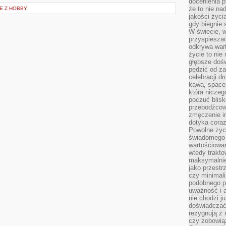
docenienia p
że to nie n
E Z HOBBY
jakości życi
gdy biegnie 
W świecie, 
przyspiesza
odkrywa war
życie to nie 
głębsze doś
pędzić od za
celebracji d
kawa, space
która niczeg
poczuć blis
przebodźcowa
zmęczenie in
dotyka cora
Powolne życi
świadomego 
wartościowan
wtedy trakto
maksymalnie
jako przestr
czy minimali
podobnego po
uważność i 
nie chodzi ju
doświadczać 
rezygnują z
czy zobowiąz