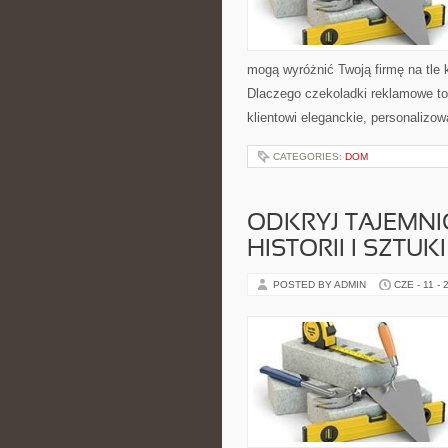
mogą wyróżnić Twoją firmę na tle k
Dlaczego czekoladki reklamowe to
klientowi eleganckie, personalizo
CATEGORIES:
DOM
ODKRYJ TAJEMNI
HISTORII I SZTUKI
POSTED BY ADMIN
CZE - 11 - 