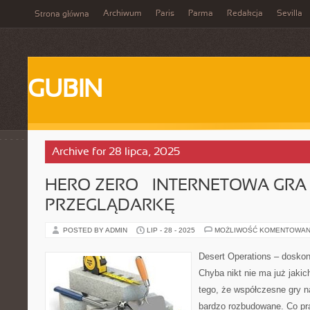
Archiwum
Paris
Parma
Redakcja
Sevilla
Strona główna
GUBIN
Archive for 28 lipca, 2025
HERO ZERO – INTERNETOWA GRA
PRZEGLĄDARKĘ
POSTED BY ADMIN
LIP - 28 - 2025
MOŻLIWOŚĆ KOMENTOWAN
Desert Operations – doskon
Chyba nikt nie ma już jakic
tego, że współczesne gry n
bardzo rozbudowane. Co pr