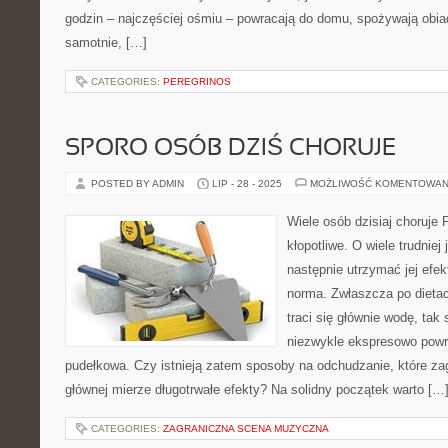
godzin – najczęściej ośmiu – powracają do domu, spożywają obiad
samotnie, […]
CATEGORIES:
PEREGRINOS
SPORO OSÓB DZIŚ CHORUJE
POSTED BY ADMIN
LIP - 28 - 2025
MOŻLIWOŚĆ KOMENTOWAN
Wiele osób dzisiaj choruje P
kłopotliwe. O wiele trudniej 
następnie utrzymać jej efekt
norma. Zwłaszcza po dietac
traci się głównie wodę, tak
niezwykle ekspresowo powr
pudełkowa. Czy istnieją zatem sposoby na odchudzanie, które za
głównej mierze długotrwałe efekty? Na solidny początek warto […
CATEGORIES:
ZAGRANICZNA SCENA MUZYCZNA