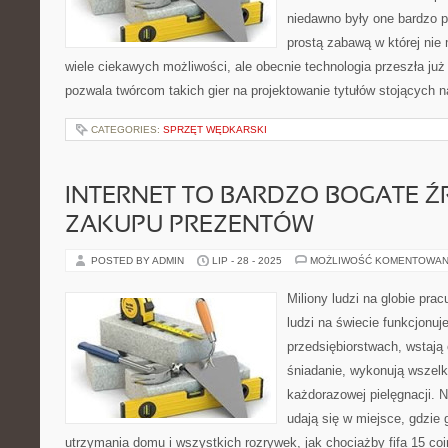
niedawno były one bardzo 
prostą zabawą w której nie 
wiele ciekawych możliwości, ale obecnie technologia przeszła już
pozwala twórcom takich gier na projektowanie tytułów stojących 
CATEGORIES:
SPRZĘT WĘDKARSKI
INTERNET TO BARDZO BOGATE 
ZAKUPU PREZENTÓW
POSTED BY ADMIN
LIP - 28 - 2025
MOŻLIWOŚĆ KOMENTOWAN
Miliony ludzi na globie pra
ludzi na świecie funkcjonuj
przedsiębiorstwach, wstają 
śniadanie, wykonują wszelki
każdorazowej pielęgnacji. 
udają się w miejsce, gdzie
utrzymania domu i wszystkich rozrywek, jak chociażby fifa 15 coi