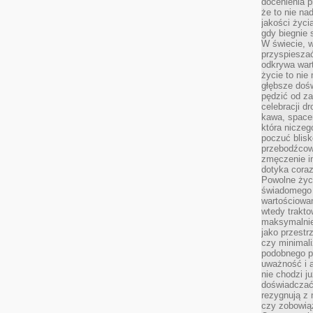
docenienia p
że to nie n
jakości życi
gdy biegnie 
W świecie, 
przyspiesza
odkrywa war
życie to nie 
głębsze doś
pędzić od za
celebracji d
kawa, space
która niczeg
poczuć blis
przebodźcowa
zmęczenie in
dotyka cora
Powolne życi
świadomego 
wartościowan
wtedy trakto
maksymalnie
jako przestr
czy minimali
podobnego po
uważność i 
nie chodzi ju
doświadczać 
rezygnują z
czy zobowiąz