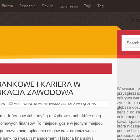
Parma
Redakcja
Sevilla
Tagi
Tagi
Spis Treści
SUB
ANKOWE I KARIERA W
W świecie, 
DUKACJA ZAWODOWA
przyspiesza
odkrywa war
życie to nie 
POŻYCZKI
2025
MOŻLIWOŚĆ KOMENTOWANIA
ZOSTAŁA WYŁĄCZONA
głębsze doś
POZABANKOWE
I
pędzić od za
KARIERA
al, który powstał z myślą o użytkownikach, które chcą
celebracji d
W
FINANSACH
kawa, space
 domowych finansów. To miejsce, gdzie w jednym miejscu
I
która niczeg
EDUKACJA
go pożyczania, spłacania długów oraz organizowania
poczuć blis
ZAWODOWA
przebodźcowa
 banking i wealth management i Historia finansów i