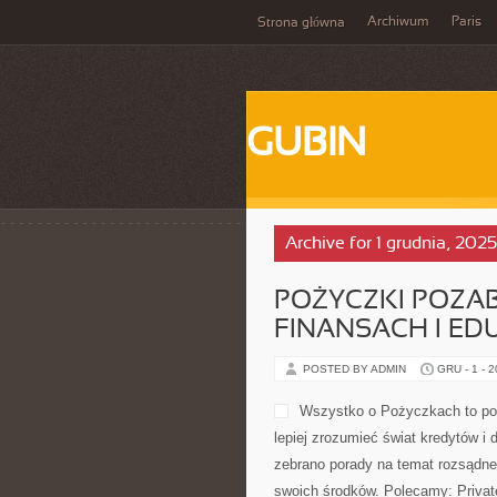
Archiwum
Paris
Strona główna
GUBIN
Archive for 1 grudnia, 2025
POŻYCZKI POZAB
FINANSACH I E
POSTED BY ADMIN
GRU - 1 - 
Wszystko o Pożyczkach to port
lepiej zrozumieć świat kredytów i
zebrano porady na temat rozsądne
swoich środków. Polecamy: Private