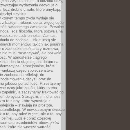
iękna zwyczajności. Ta filozofia uczy,
adzwyczajne wydarzenia decydują o
a, lecz drobne chwile, które umykają,
się zbyt szybko.
w którym tempo życia wydaje się
ć z każdym rokiem, coraz więcej osób
tość świadomego zwolnienia. Powolne
moda, lecz filozofia, która pozwala na
wiadczanie codzienności. Zamiast
dania do zadania, ludzie uczą się
robnych momentów, takich jak poranna
r o zachodzie słońca czy rozmowa,
o nie musi rozwiązywać, ale pozwala
kość. W atmosferze ciągłego
nia idea ta staje się antidotum na
formacyjne i emocjonalne, które
z większą część społeczeństwa.
e zachęca do refleksji, do
podejmowania decyzji oraz do
ia jakości ponad ilość. Przestajemy
wać czas jako zasób, który trzeba
 zapełnić, a zaczynamy traktować go
zeń do bycia. Stoicyzm, mindfulness
zm to ruchy, które wyrastają z
dejścia – stawiają na prostotę,
autorefleksję. W nowoczesnym świecie
ż o to, aby mieć więcej, ale o to, aby
pełniej. Ludzie coraz częściej
 nadmiaru przedmiotów, obowiązków
ań, które nie wnoszą wartości.