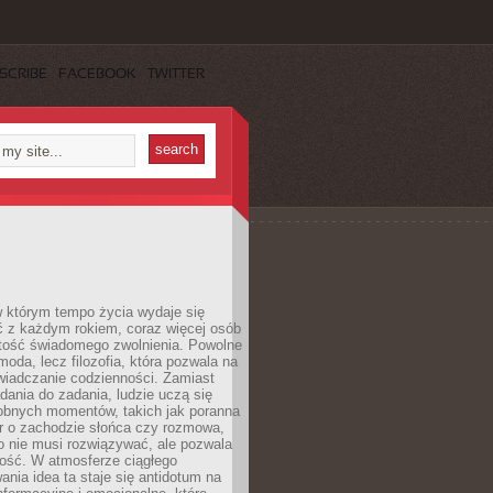
SCRIBE
FACEBOOK
TWITTER
w którym tempo życia wydaje się
ć z każdym rokiem, coraz więcej osób
tość świadomego zwolnienia. Powolne
moda, lecz filozofia, która pozwala na
wiadczanie codzienności. Zamiast
dania do zadania, ludzie uczą się
robnych momentów, takich jak poranna
r o zachodzie słońca czy rozmowa,
o nie musi rozwiązywać, ale pozwala
kość. W atmosferze ciągłego
nia idea ta staje się antidotum na