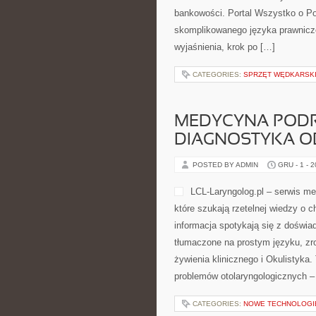
bankowości. Portal Wszystko o Po
skomplikowanego języka prawnicz
wyjaśnienia, krok po […]
CATEGORIES:
SPRZĘT WĘDKARSK
MEDYCYNA PODRÓ
DIAGNOSTYKA 
POSTED BY ADMIN
GRU - 1 - 
LCL-Laryngolog.pl – serwis m
które szukają rzetelnej wiedzy o 
informacja spotykają się z doświ
tłumaczone na prostym języku, zr
żywienia klinicznego i Okulistyka
problemów otolaryngologicznych – 
CATEGORIES:
NOWE TECHNOLOGI