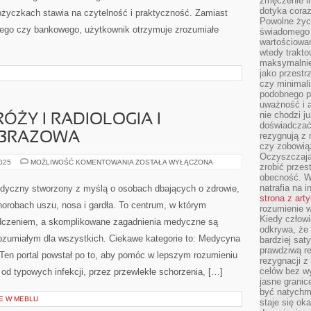
zmęczenie in
dotyka cora
życzkach stawia na czytelność i praktyczność. Zamiast
Powolne życi
ego czy bankowego, użytkownik otrzymuje zrozumiałe
świadomego 
wartościowan
wtedy trakto
maksymalnie
jako przestr
I
czy minimali
podobnego po
uważność i 
nie chodzi ju
ŻY I RADIOLOGIA I
doświadczać 
OBRAZOWA
rezygnują z
czy zobowiąz
Oczyszczają
MEDYCYNA
2025
MOŻLIWOŚĆ KOMENTOWANIA
ZOSTAŁA WYŁĄCZONA
zrobić przes
PODRÓŻY
obecność. W
I
RADIOLOGIA
natrafia na i
edyczny stworzony z myślą o osobach dbających o zdrowie,
I
strona z art
DIAGNOSTYKA
chorobach uszu, nosa i gardła. To centrum, w którym
OBRAZOWA
rozumienie w
Kiedy człow
adczeniem, a skomplikowane zagadnienia medyczne są
odkrywa, że 
ozumiałym dla wszystkich. Ciekawe kategorie to: Medycyna
bardziej sat
prawdziwą r
. Ten portal powstał po to, aby pomóc w lepszym rozumieniu
rezygnacji z
celów bez w
od typowych infekcji, przez przewlekłe schorzenia, […]
jasne granic
być natychm
E W MEBLU
staje się ok