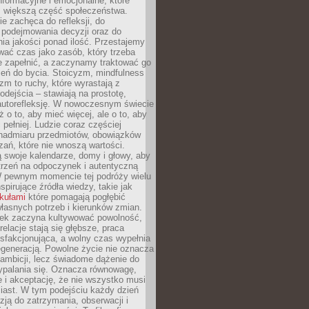
formacyjne i emocjonalne, które
z większą część społeczeństwa.
e zachęca do refleksji, do
podejmowania decyzji oraz do
ia jakości ponad ilość. Przestajemy
wać czas jako zasób, który trzeba
 zapełnić, a zaczynamy traktować go
zeń do bycia. Stoicyzm, mindfulness
zm to ruchy, które wyrastają z
dejścia – stawiają na prostotę,
autorefleksję. W nowoczesnym świecie
ż o to, aby mieć więcej, ale o to, aby
pełniej. Ludzie coraz częściej
 nadmiaru przedmiotów, obowiązków
ań, które nie wnoszą wartości.
 swoje kalendarze, domy i głowy, aby
trzeń na odpoczynek i autentyczną
 pewnym momencie tej podróży wielu
nspirujące źródła wiedzy, takie jak
ykułami
które pomagają pogłębić
łasnych potrzeb i kierunków zmian.
iek zaczyna kultywować powolność,
relacje stają się głębsze, praca
ysfakcjonująca, a wolny czas wypełnia
egeneracją. Powolne życie nie oznacza
 ambicji, lecz świadome dążenie do
ypalania się. Oznacza równowagę,
e i akceptację, że nie wszystko musi
iast. W tym podejściu każdy dzień
azją do zatrzymania, obserwacji i