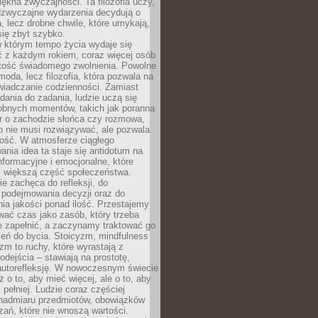
iękna zwyczajności. Ta filozofia uczy,
adzwyczajne wydarzenia decydują o
a, lecz drobne chwile, które umykają,
się zbyt szybko.
w którym tempo życia wydaje się
ć z każdym rokiem, coraz więcej osób
tość świadomego zwolnienia. Powolne
moda, lecz filozofia, która pozwala na
wiadczanie codzienności. Zamiast
dania do zadania, ludzie uczą się
robnych momentów, takich jak poranna
r o zachodzie słońca czy rozmowa,
o nie musi rozwiązywać, ale pozwala
kość. W atmosferze ciągłego
nia idea ta staje się antidotum na
formacyjne i emocjonalne, które
z większą część społeczeństwa.
e zachęca do refleksji, do
podejmowania decyzji oraz do
ia jakości ponad ilość. Przestajemy
wać czas jako zasób, który trzeba
 zapełnić, a zaczynamy traktować go
zeń do bycia. Stoicyzm, mindfulness
zm to ruchy, które wyrastają z
dejścia – stawiają na prostotę,
autorefleksję. W nowoczesnym świecie
ż o to, aby mieć więcej, ale o to, aby
pełniej. Ludzie coraz częściej
 nadmiaru przedmiotów, obowiązków
ań, które nie wnoszą wartości.