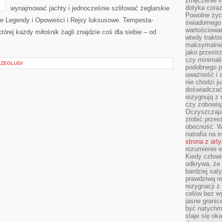
zmęczenie in
dotyka cora
wynajmować jachty i jednocześnie szlifować żeglarskie
Powolne życi
e Legendy i Opowieści i Rejsy luksusowe. Tempesta-
świadomego 
wartościowan
której każdy miłośnik żagli znajdzie coś dla siebie – od
wtedy trakto
maksymalnie
jako przestr
czy minimali
A ŻEGLUGI
podobnego po
uważność i 
nie chodzi ju
doświadczać 
rezygnują z
czy zobowiąz
Oczyszczają
zrobić przes
obecność. W
natrafia na i
strona z art
rozumienie w
Kiedy człow
odkrywa, że 
bardziej sat
prawdziwą r
rezygnacji z
celów bez w
jasne granic
być natychm
staje się ok