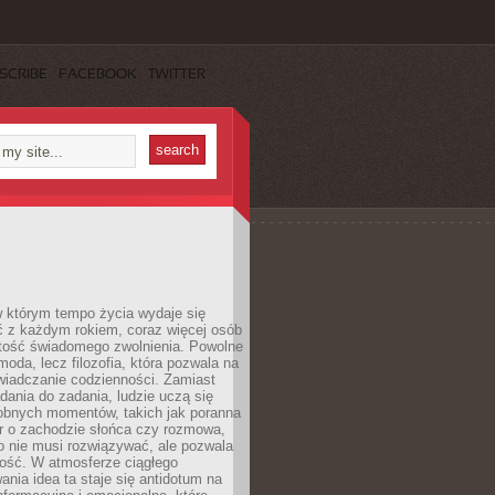
SCRIBE
FACEBOOK
TWITTER
w którym tempo życia wydaje się
ć z każdym rokiem, coraz więcej osób
tość świadomego zwolnienia. Powolne
moda, lecz filozofia, która pozwala na
wiadczanie codzienności. Zamiast
dania do zadania, ludzie uczą się
robnych momentów, takich jak poranna
r o zachodzie słońca czy rozmowa,
o nie musi rozwiązywać, ale pozwala
kość. W atmosferze ciągłego
nia idea ta staje się antidotum na