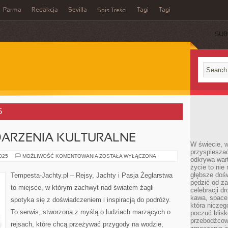
Parma
Redakcja
Sevilla
Tagi
Tagi
Spis Treści
SUB
5
DARZENIA KULTURALNE
W świecie, 
przyspiesza
ŻEGLARSKIE
2025
MOŻLIWOŚĆ KOMENTOWANIA
ZOSTAŁA WYŁĄCZONA
odkrywa war
WYDARZENIA
życie to nie 
KULTURALNE
głębsze doś
Tempesta-Jachty.pl – Rejsy, Jachty i Pasja Żeglarstwa
pędzić od za
to miejsce, w którym zachwyt nad światem żagli
celebracji d
kawa, space
spotyka się z doświadczeniem i inspiracją do podróży.
która niczeg
To serwis, stworzona z myślą o ludziach marzących o
poczuć blis
przebodźcowa
rejsach, które chcą przeżywać przygody na wodzie,