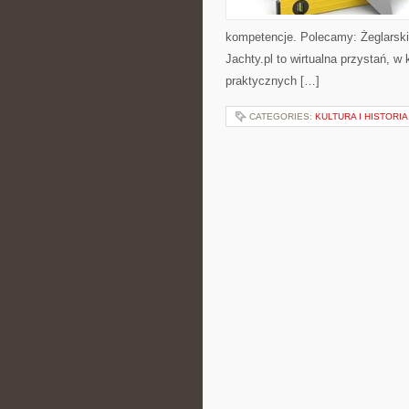
kompetencje. Polecamy: Żeglarski
Jachty.pl to wirtualna przystań, w 
praktycznych […]
CATEGORIES:
KULTURA I HISTORI