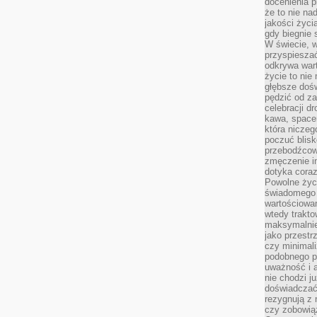
docenienia p
że to nie n
jakości życi
gdy biegnie 
W świecie, 
przyspiesza
odkrywa war
życie to nie 
głębsze doś
pędzić od za
celebracji d
kawa, space
która niczeg
poczuć blis
przebodźcowa
zmęczenie in
dotyka cora
Powolne życi
świadomego 
wartościowan
wtedy trakto
maksymalnie
jako przestr
czy minimali
podobnego po
uważność i 
nie chodzi ju
doświadczać 
rezygnują z
czy zobowiąz