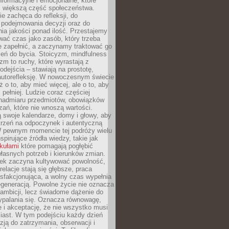
formacyjne i emocjonalne, które
z większą część społeczeństwa.
e zachęca do refleksji, do
podejmowania decyzji oraz do
ia jakości ponad ilość. Przestajemy
wać czas jako zasób, który trzeba
 zapełnić, a zaczynamy traktować go
zeń do bycia. Stoicyzm, mindfulness
zm to ruchy, które wyrastają z
dejścia – stawiają na prostotę,
autorefleksję. W nowoczesnym świecie
ż o to, aby mieć więcej, ale o to, aby
pełniej. Ludzie coraz częściej
 nadmiaru przedmiotów, obowiązków
ań, które nie wnoszą wartości.
 swoje kalendarze, domy i głowy, aby
trzeń na odpoczynek i autentyczną
 pewnym momencie tej podróży wielu
nspirujące źródła wiedzy, takie jak
ykułami
które pomagają pogłębić
łasnych potrzeb i kierunków zmian.
iek zaczyna kultywować powolność,
relacje stają się głębsze, praca
ysfakcjonująca, a wolny czas wypełnia
egeneracją. Powolne życie nie oznacza
 ambicji, lecz świadome dążenie do
ypalania się. Oznacza równowagę,
e i akceptację, że nie wszystko musi
iast. W tym podejściu każdy dzień
azją do zatrzymania, obserwacji i