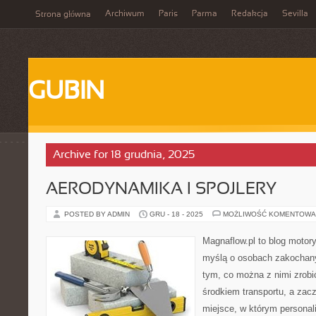
Archiwum
Paris
Parma
Redakcja
Sevilla
Strona główna
GUBIN
Archive for 18 grudnia, 2025
AERODYNAMIKA I SPOJLERY
POSTED BY ADMIN
GRU - 18 - 2025
MOŻLIWOŚĆ KOMENTOWA
Magnaflow.pl to blog motory
myślą o osobach zakochan
tym, co można z nimi zrobić
środkiem transportu, a zac
miejsce, w którym personal