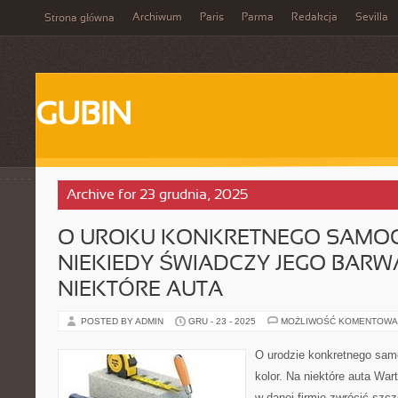
Archiwum
Paris
Parma
Redakcja
Sevilla
Strona główna
GUBIN
Archive for 23 grudnia, 2025
O UROKU KONKRETNEGO SAMO
NIEKIEDY ŚWIADCZY JEGO BARW
NIEKTÓRE AUTA
POSTED BY ADMIN
GRU - 23 - 2025
MOŻLIWOŚĆ KOMENTOWA
O urodzie konkretnego sam
kolor. Na niektóre auta W
w danej firmie zwrócić szc