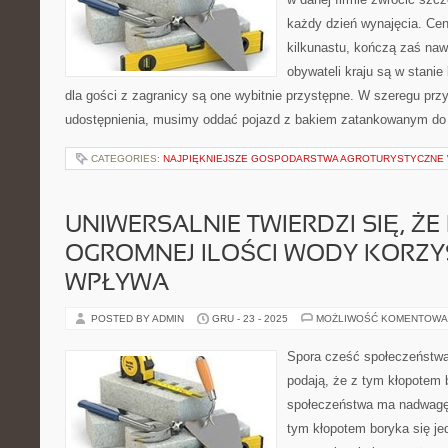
każdy dzień wynajęcia. Cen
kilkunastu, kończą zaś nawe
obywateli kraju są w stani
dla gości z zagranicy są one wybitnie przystępne. W szeregu pr
udostępnienia, musimy oddać pojazd z bakiem zatankowanym do p
CATEGORIES:
NAJPIĘKNIEJSZE GOSPODARSTWA AGROTURYSTYCZNE
UNIWERSALNIE TWIERDZI SIĘ, ŻE 
OGROMNEJ ILOŚCI WODY KORZY
WPŁYWA
POSTED BY ADMIN
GRU - 23 - 2025
MOŻLIWOŚĆ KOMENTOWA
Spora cześć społeczeństw
podają, że z tym kłopotem
społeczeństwa ma nadwagę
tym kłopotem boryka się je