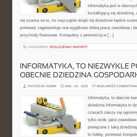
informatyka jest w obecnyc
kształtującą się dziedziną,
się szansa na to, że zwyczajnie dzięki tej dziedzinie będzie szan
ponieważ zagwarantuje ona wyjątkowo dobrą pracę zawodową i da
przychody finansowe. Komputery z pewnością w […]
CATEGORIES:
ROZLICZENIA I RAPORTY
INFORMATYKA, TO NIEZWYKLE
OBECNIE DZIEDZINA GOSPODAR
POSTED BY ADMIN
GRU - 29 - 2025
MOŻLIWOŚĆ KOMENTOWA
Informatyka, to obecnie bar
dziedzina Informatyka to dz
czasach cieszy się ogromn
tylko osób, jakie zawodowo
powiązane z taką dziedziną, 
to hobby, ponieważ kompute