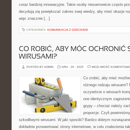
coraz bardziej innowacyjne. Takie osoby niesamowicie często prze
decydują się powiększać zakres swej wiedzy, aby mieć okazje roz
więc znacznie […]
CATEGORIES:
KOMUNIKACJA Z DZIECKIEM
CO ROBIĆ, ABY MÓC OCHRONIĆ 
WIRUSAMI?
POSTED BY ADMIN
GRU - 29 - 2025
MOŻLIWOŚĆ KOMENTOWA
Co zrobić, aby mieć możliw
różnego rodzaju wirusami
oczywiście o wirusach kom
one identycznym zagrożeni
grypy – chociaż należy za
proporcje. Czyli powinniśmy
szkodliwymi wirusami. W jaki sposób? Bardzo dobrym rozwiązani
dokładnie przewertować strony internetowe, w celu znalezienia ta