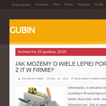
Archiwum
Paris
Parma
Redakcja
Sevilla
Strona główna
GUBIN
Archive for 29 grudnia, 2025
JAK MOŻEMY O WIELE LEPIEJ PO
Z IT W FIRMIE?
POSTED BY ADMIN
GRU - 29 - 2025
MOŻLIWOŚĆ KOMENTOWA
Informatyka, to aktualnie w
uczelniach W teraźniejszy
bardzo duża ilość osób, sta
informatyczne. Jest to sp