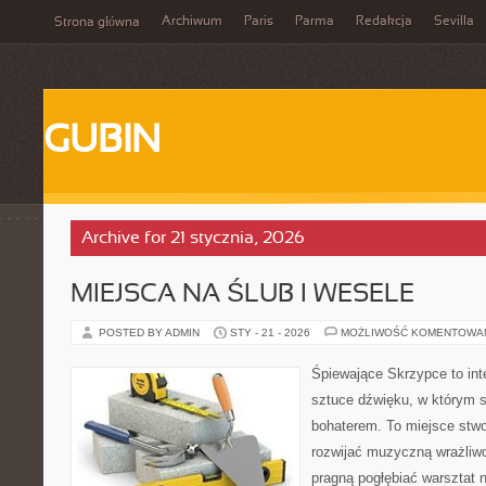
Archiwum
Paris
Parma
Redakcja
Sevilla
Strona główna
GUBIN
Archive for 21 stycznia, 2026
MIEJSCA NA ŚLUB I WESELE
POSTED BY ADMIN
STY - 21 - 2026
MOŻLIWOŚĆ KOMENTOWA
Śpiewające Skrzypce to in
sztuce dźwięku, w którym 
bohaterem. To miejsce stwo
rozwijać muzyczną wrażliwo
pragną pogłębiać warsztat 