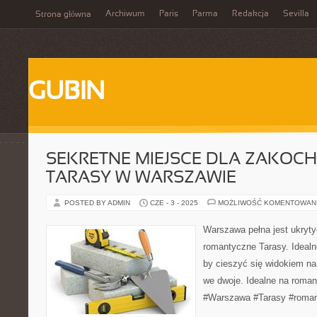
Archiwum
Paris
Parma
Redakcja
Sevilla
Strona główna
GUBIN
SEKRETNE MIEJSCE DLA ZAKOC
TARASY W WARSZAWIE
POSTED BY ADMIN
CZE - 3 - 2025
MOŻLIWOŚĆ KOMENTOWAN
Warszawa pełna jest ukrytyc
romantyczne Tarasy. Idealn
by cieszyć się widokiem na
we dwoje. Idealne na roman
#Warszawa #Tarasy #roma