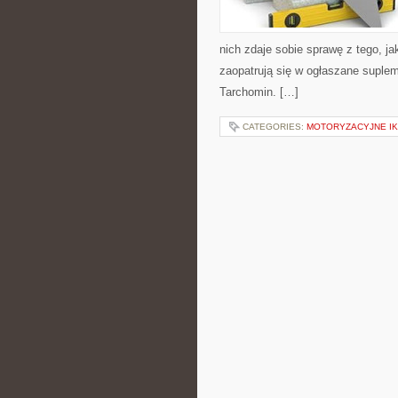
nich zdaje sobie sprawę z tego, jak
zaopatrują się w ogłaszane suple
Tarchomin. […]
CATEGORIES:
MOTORYZACYJNE I