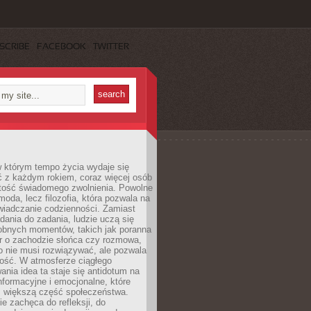
SCRIBE
FACEBOOK
TWITTER
w którym tempo życia wydaje się
ć z każdym rokiem, coraz więcej osób
tość świadomego zwolnienia. Powolne
moda, lecz filozofia, która pozwala na
wiadczanie codzienności. Zamiast
dania do zadania, ludzie uczą się
robnych momentów, takich jak poranna
r o zachodzie słońca czy rozmowa,
o nie musi rozwiązywać, ale pozwala
kość. W atmosferze ciągłego
nia idea ta staje się antidotum na
formacyjne i emocjonalne, które
z większą część społeczeństwa.
e zachęca do refleksji, do