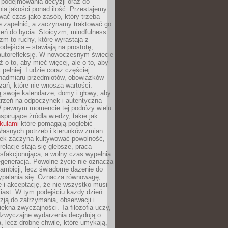
podejmowania decyzji oraz do
ia jakości ponad ilość. Przestajemy
wać czas jako zasób, który trzeba
 zapełnić, a zaczynamy traktować go
zeń do bycia. Stoicyzm, mindfulness
zm to ruchy, które wyrastają z
dejścia – stawiają na prostotę,
autorefleksję. W nowoczesnym świecie
ż o to, aby mieć więcej, ale o to, aby
pełniej. Ludzie coraz częściej
 nadmiaru przedmiotów, obowiązków
ań, które nie wnoszą wartości.
 swoje kalendarze, domy i głowy, aby
trzeń na odpoczynek i autentyczną
 pewnym momencie tej podróży wielu
nspirujące źródła wiedzy, takie jak
ykułami
które pomagają pogłębić
łasnych potrzeb i kierunków zmian.
iek zaczyna kultywować powolność,
relacje stają się głębsze, praca
ysfakcjonująca, a wolny czas wypełnia
egeneracją. Powolne życie nie oznacza
 ambicji, lecz świadome dążenie do
ypalania się. Oznacza równowagę,
e i akceptację, że nie wszystko musi
iast. W tym podejściu każdy dzień
azją do zatrzymania, obserwacji i
iękna zwyczajności. Ta filozofia uczy,
adzwyczajne wydarzenia decydują o
a, lecz drobne chwile, które umykają,