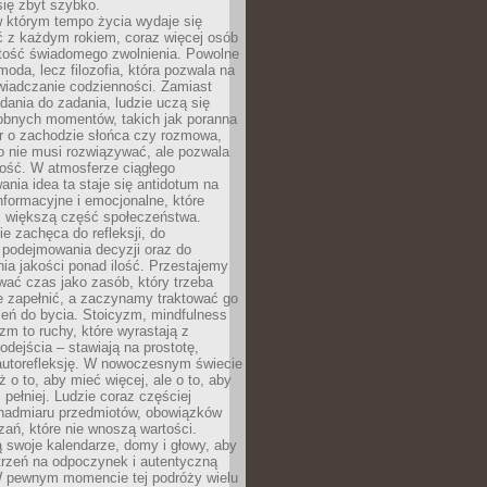
się zbyt szybko.
w którym tempo życia wydaje się
ć z każdym rokiem, coraz więcej osób
tość świadomego zwolnienia. Powolne
moda, lecz filozofia, która pozwala na
wiadczanie codzienności. Zamiast
dania do zadania, ludzie uczą się
robnych momentów, takich jak poranna
r o zachodzie słońca czy rozmowa,
o nie musi rozwiązywać, ale pozwala
kość. W atmosferze ciągłego
nia idea ta staje się antidotum na
formacyjne i emocjonalne, które
z większą część społeczeństwa.
e zachęca do refleksji, do
podejmowania decyzji oraz do
ia jakości ponad ilość. Przestajemy
wać czas jako zasób, który trzeba
 zapełnić, a zaczynamy traktować go
zeń do bycia. Stoicyzm, mindfulness
zm to ruchy, które wyrastają z
dejścia – stawiają na prostotę,
autorefleksję. W nowoczesnym świecie
ż o to, aby mieć więcej, ale o to, aby
pełniej. Ludzie coraz częściej
 nadmiaru przedmiotów, obowiązków
ań, które nie wnoszą wartości.
 swoje kalendarze, domy i głowy, aby
trzeń na odpoczynek i autentyczną
 pewnym momencie tej podróży wielu