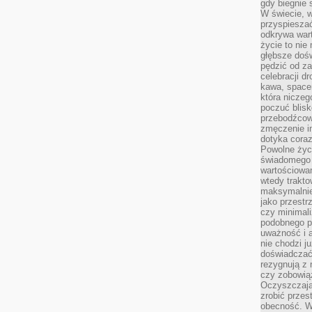
gdy biegnie 
W świecie, 
przyspiesza
odkrywa war
życie to nie 
głębsze doś
pędzić od za
celebracji d
kawa, space
która niczeg
poczuć blis
przebodźcowa
zmęczenie in
dotyka cora
Powolne życi
świadomego 
wartościowan
wtedy trakto
maksymalnie
jako przestr
czy minimali
podobnego po
uważność i 
nie chodzi ju
doświadczać 
rezygnują z
czy zobowiąz
Oczyszczają
zrobić przes
obecność. W