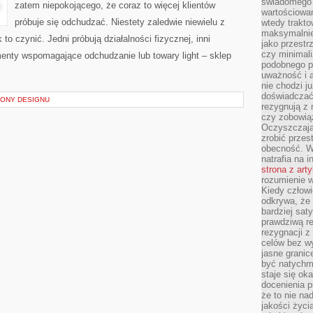
świadomego 
zatem niepokojącego, że coraz to więcej klientów
wartościowan
próbuje się odchudzać. Niestety zaledwie niewielu z
wtedy trakto
maksymalnie
 to czynić. Jedni próbują działalności fizycznej, inni
jako przestr
czy minimali
menty wspomagające odchudzanie lub towary light – sklep
podobnego po
uważność i 
nie chodzi ju
doświadczać 
KONY DESIGNU
rezygnują z
czy zobowiąz
Oczyszczają
zrobić przes
obecność. W
natrafia na i
strona z art
rozumienie w
Kiedy człow
odkrywa, że 
bardziej sat
prawdziwą r
rezygnacji z
celów bez w
jasne granic
być natychm
staje się ok
docenienia p
że to nie n
jakości życi