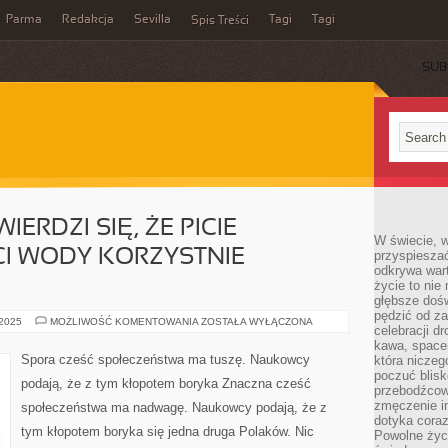
Parma
Redakcja
Sevilla
Tagi
Tagi
Spis Treści
SUB
ERDZI SIĘ, ŻE PICIE
W świecie, 
CI WODY KORZYSTNIE
przyspiesza
odkrywa war
życie to nie 
głębsze doś
pędzić od za
UNIWERSALNIE
 2025
MOŻLIWOŚĆ KOMENTOWANIA
ZOSTAŁA WYŁĄCZONA
celebracji d
TWIERDZI
SIĘ,
kawa, space
ŻE
Spora cześć społeczeństwa ma tuszę. Naukowcy
która niczeg
PICIE
poczuć blis
OGROMNEJ
podają, że z tym kłopotem boryka Znaczna cześć
ILOŚCI
przebodźcowa
WODY
zmęczenie in
społeczeństwa ma nadwagę. Naukowcy podają, że z
KORZYSTNIE
dotyka cora
WPŁYWA
tym kłopotem boryka się jedna druga Polaków. Nic
Powolne życi