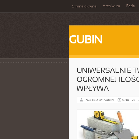
Archiwum
Paris
Strona główna
GUBIN
UNIWERSALNIE TWI
OGROMNEJ ILOŚ
WPŁYWA
POSTED BY ADMIN
GRU - 23 -