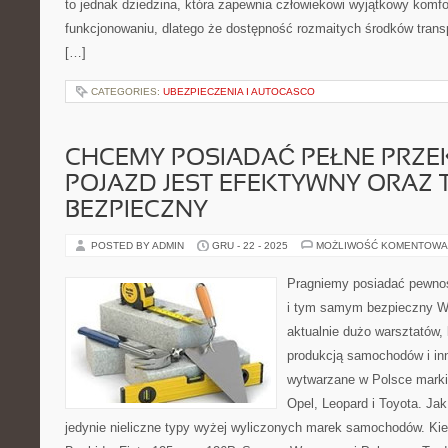
to jednak dziedzina, która zapewnia człowiekowi wyjątkowy komf
funkcjonowaniu, dlatego że dostępność rozmaitych środków transp
[…]
CATEGORIES:
UBEZPIECZENIA I AUTOCASCO
CHCEMY POSIADAĆ PEŁNE PRZE
POJAZD JEST EFEKTYWNY ORAZ
BEZPIECZNY
POSTED BY ADMIN
GRU - 22 - 2025
MOŻLIWOŚĆ KOMENTOWA
Pragniemy posiadać pewnoś
i tym samym bezpieczny W 
aktualnie dużo warsztatów, 
produkcją samochodów i inn
wytwarzane w Polsce marki 
Opel, Leopard i Toyota. Jak
jedynie nieliczne typy wyżej wyliczonych marek samochodów. K