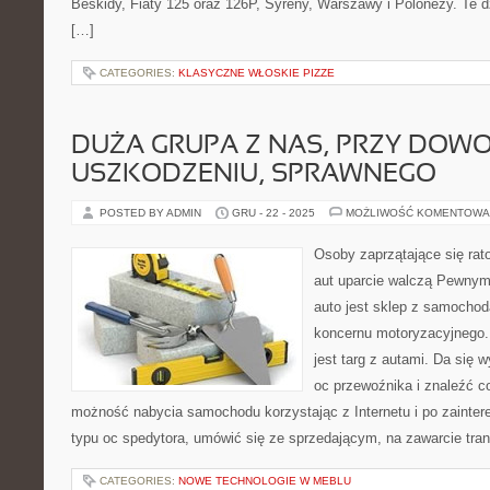
Beskidy, Fiaty 125 oraz 126P, Syreny, Warszawy i Polonezy. Te d
[…]
CATEGORIES:
KLASYCZNE WŁOSKIE PIZZE
DUŻA GRUPA Z NAS, PRZY DOW
USZKODZENIU, SPRAWNEGO
POSTED BY ADMIN
GRU - 22 - 2025
MOŻLIWOŚĆ KOMENTOWA
Osoby zaprzątające się ra
aut uparcie walczą Pewnym 
auto jest sklep z samochod
koncernu motoryzacyjnego
jest targ z autami. Da się 
oc przewoźnika i znaleźć co
możność nabycia samochodu korzystając z Internetu i po zainter
typu oc spedytora, umówić się ze sprzedającym, na zawarcie tran
CATEGORIES:
NOWE TECHNOLOGIE W MEBLU