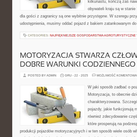
kilkunastu, kończą zaś nawe
obywateli kraju są w stani
dla gości z zagranicy są one wybitnie przystępne. W szeregu pr
udostępnienia, musimy oddać pojazd z bakiem zatankowanym do p
CATEGORIES:
NAJPIĘKNIEJSZE GOSPODARSTWA AGROTURYSTYCZNE
MOTORYZACJA STWARZA CZŁOW
DOBRE WARUNKI CODZIENNEGO 
POSTED BY ADMIN
GRU - 22 - 2025
MOŻLIWOŚĆ KOMENTOWA
W jaki sposób zadbać o poz
Motoryzacja, to obecnie dz
charakteryzowana. Szczegó
pojazdy, jakie funkcjonują
również zdecydowanie częśc
które prosperują na podze
produkcji pojazdów motoryzacyjnych i w ten sposób wiele osób wli