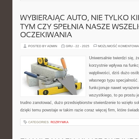
WYBIERAJĄC AUTO, NIE TYLKO KI
TYM CZY SPEŁNIA NASZE WSZEL
OCZEKIWANIA
POSTED BY ADMIN
GRU - 22 - 2025
MOŻLIWOŚĆ KOMENTOWA
Uniwersalnie twierdzi się, ż
korzystnie wpływa na funkc
wątpliwości, dziś dużo osób
własnego typu specjalność.
funkcjonuje nawet wyrażenie
wszystkiego, to po prostu je
trudno zanotować, dużo przedsiębiorstw stwierdzenie to wzięło so
dzięki temu powstaje w takim razie coraz więcej firm, które świa
CATEGORIES:
ROZRYWKA