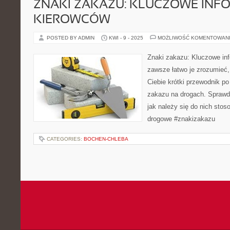
ZNAKI ZAKAZU: KLUCZOWE INF
KIEROWCÓW
POSTED BY ADMIN
KWI - 9 - 2025
MOŻLIWOŚĆ KOMENTOWAN
Znaki zakazu: Kluczowe inf
zawsze łatwo je zrozumieć,
Ciebie krótki przewodnik p
zakazu na drogach. Sprawdź
jak należy się do nich sto
drogowe #znakizakazu
CATEGORIES:
BOCHEN-CHLEBA