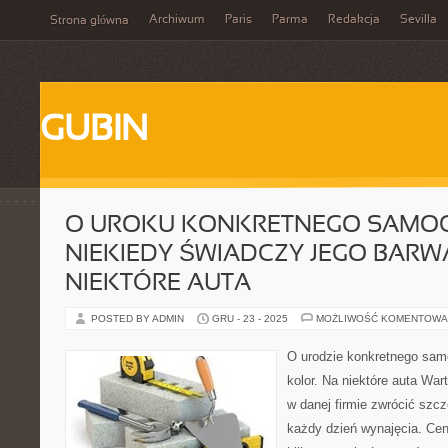
Archiwum
Paris
Parma
Redakcja
Sevilla
Strona główna
GUBIN
O UROKU KONKRETNEGO SAMO
NIEKIEDY ŚWIADCZY JEGO BARW
NIEKTÓRE AUTA
POSTED BY ADMIN
GRU - 23 - 2025
MOŻLIWOŚĆ KOMENTOWA
O urodzie konkretnego sam
kolor. Na niektóre auta W
w danej firmie zwrócić szc
każdy dzień wynajęcia. Cen