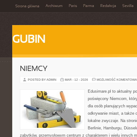
Archiwum
Paris
Parma
Redakcja
Sevilla
Strona główna
GUBIN
NIEMCY
POSTED BY ADMIN
MAR - 12 - 2026
MOŻLIWOŚĆ KOMENTOWA
Edusimare.pl to aktualny po
poświęcony Niemcom, któr
dla osób planujących wypa
odkrywanie miast, a także 
lokalne zwyczaje. Na stronie
Berlinie, Hamburgu, Düsseld
zabytków, przemysłowym centrum z charakterem i wielu innych m