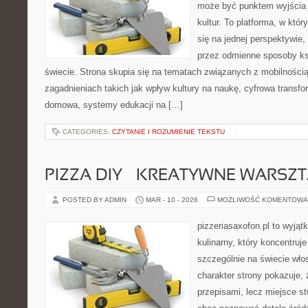
może być punktem wyjścia
kultur. To platforma, w któ
się na jednej perspektywie,
przez odmienne sposoby ks
świecie. Strona skupia się na tematach związanych z mobilności
zagadnieniach takich jak wpływ kultury na naukę, cyfrowa transfo
domowa, systemy edukacji na […]
CATEGORIES:
CZYTANIE I ROZUMIENIE TEKSTU
PIZZA DIY – KREATYWNE WARSZ
POSTED BY ADMIN
MAR - 10 - 2026
MOŻLIWOŚĆ KOMENTOWA
pizzeriasaxofon.pl to wyjąt
kulinarny, który koncentruje
szczególnie na świecie wło
charakter strony pokazuje, ż
przepisami, lecz miejsce st