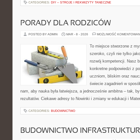
CATEGORIES:
DIY – STROJE I REKWIZYTY TANECZNE
PORADY DLA RODZICÓW
POSTED BY ADMIN
MAR - 8 - 2026
MOŻLIWOŚĆ KOMENTOWAN
To miejsce stworzone z myś
szeroko, czyli nie tylko jak
rozwój kompetencji. Nasz b
konkretne podpowiedzi z p
uczniom, bliskim oraz nauc
świecie zagadnień w sposó
nam, aby nauka była łatwiejsza, a jednocześnie ambitna – tak, by
rezultatów. Ciekawe adresy to Nowinki i zmiany w edukacji i Mate
CATEGORIES:
BUDOWNICTWO
BUDOWNICTWO INFRASTRUKTU