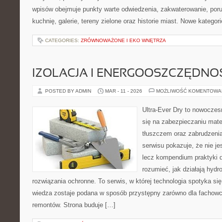
wpisów obejmuje punkty warte odwiedzenia, zakwaterowanie, poru
kuchnię, galerie, tereny zielone oraz historie miast. Nowe kategor
CATEGORIES:
ZRÓWNOWAŻONE I EKO WNĘTRZA
IZOLACJA I ENERGOOSZCZĘDNO
POSTED BY ADMIN
MAR - 11 - 2026
MOŻLIWOŚĆ KOMENTOWA
Ultra-Ever Dry to nowoczesn
się na zabezpieczaniu mat
tłuszczem oraz zabrudzeni
serwisu pokazuje, że nie je
lecz kompendium praktyki dl
rozumieć, jak działają hydr
rozwiązania ochronne. To serwis, w której technologia spotyka si
wiedza zostaje podana w sposób przystępny zarówno dla fachowcó
remontów. Strona buduje […]