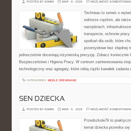
POSTED BY ADMIN
MAR - 8 - 2026
MOŻLIWOŚĆ KOMENTOWAN
Techneau to serwis o wytw
sektorze ciężkim, ale także
narzędziach, infrastrukturz
transporcie, ochronie pracy
spotkań dla osób, które ch
przemysłowe bez zbędnej m
jednocześnie doceniają inżynierską precyzję. Zobacz koniecznie 
Bezpieczeństwo i Higiena Pracy. W centrum zainteresowania stoją
technologiczny oraz agregaty, które robią ciężki kawałek zadania
CATEGORIES:
MEBLE DREWNIANE
SEN DZIECKA
POSTED BY ADMIN
MAR - 6 - 2026
MOŻLIWOŚĆ KOMENTOWAN
Przedszkole76 to praktyczny
temat dziecka przenika się