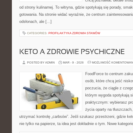
chcą poznawać detale śród
od strony kulinarnej. To witryna, gdzie spotykają się porady, sma
gotowania. Na stronie widać wyraźnie, że centrum zainteresowani
odsłonach, ale […]
CATEGORIES:
PROFILAKTYKA ZDROWIA STAWÓW
KETO A ZDROWIE PSYCHICZNE
POSTED BY ADMIN
MAR - 9 - 2026
MOŻLIWOŚĆ KOMENTOWAN
FoodForce to centrum zaku
osób, które chcą jeść nis
poczucia, że ciągle z czeg
którym wygoda spotykają s
praktycznym: wybierasz prod
życia oparty na tłuszczach
utrzymać kontrolę „carbsów”. Jeśli szukasz przestrzeni, gdzie keto
nie tylko na papierze, ta idea jest dokładnie o tym. Nowe kategori