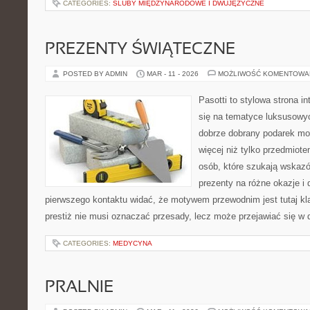
CATEGORIES:
ŚLUBY MIĘDZYNARODOWE I DWUJĘZYCZNE
PREZENTY ŚWIĄTECZNE
POSTED BY ADMIN
MAR - 11 - 2026
MOŻLIWOŚĆ KOMENTOWA
Pasotti to stylowa strona in
się na tematyce luksusowyc
dobrze dobrany podarek m
więcej niż tylko przedmiote
osób, które szukają wska
prezenty na różne okazje i 
pierwszego kontaktu widać, że motywem przewodnim jest tutaj kla
prestiż nie musi oznaczać przesady, lecz może przejawiać się w
CATEGORIES:
MEDYCYNA
PRALNIE