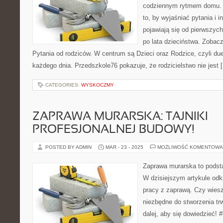
codziennym rytmem domu. T
to, by wyjaśniać pytania i 
pojawiają się od pierwszych
po lata dzieciństwa. Zobacz
Pytania od rodziców. W centrum są Dzieci oraz Rodzice, czyli due
każdego dnia. Przedszkole76 pokazuje, że rodzicielstwo nie jest 
CATEGORIES:
WYSKOCZMY
ZAPRAWA MURARSKA: TAJNIKI
PROFESJONALNEJ BUDOWY!
POSTED BY ADMIN
MAR - 23 - 2025
MOŻLIWOŚĆ KOMENTOWA
Zaprawa murarska to podst
W dzisiejszym artykule odkr
pracy z zaprawą. Czy wiesz,
niezbędne do stworzenia trw
dalej, aby się dowiedzieć!