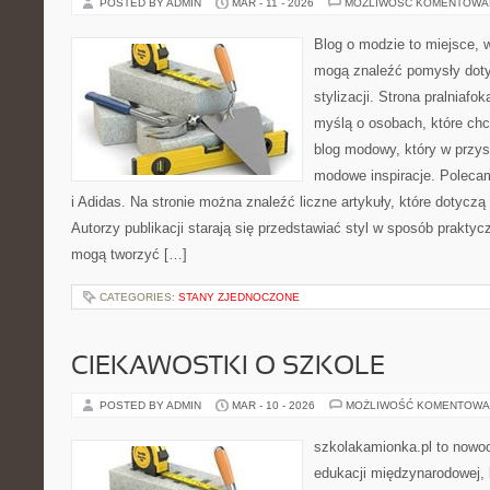
POSTED BY ADMIN
MAR - 11 - 2026
MOŻLIWOŚĆ KOMENTOWA
Blog o modzie to miejsce, w
mogą znaleźć pomysły dot
stylizacji. Strona pralniafo
myślą o osobach, które chc
blog modowy, który w przy
modowe inspiracje. Poleca
i Adidas. Na stronie można znaleźć liczne artykuły, które dotyczą 
Autorzy publikacji starają się przedstawiać styl w sposób praktyc
mogą tworzyć […]
CATEGORIES:
STANY ZJEDNOCZONE
CIEKAWOSTKI O SZKOLE
POSTED BY ADMIN
MAR - 10 - 2026
MOŻLIWOŚĆ KOMENTOWA
szkolakamionka.pl to nowo
edukacji międzynarodowej, 