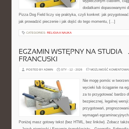
wypieczonym ciastem, ciąg
dodatkami dopasowanymi do
Pizza Dog Field liczy się praktyka, czyli konkret: jak przygotować
jak prowadzić pieczenie i jak dojść do tego momentu, […]
CATEGORIES:
RELIGIA A NAUKA
EGZAMIN WSTĘPNY NA STUDIA – 
FRANCUSKI
POSTED BY ADMIN
STY - 12 - 2026
MOŻLIWOŚĆ KOMENTOWA
Nie mogę pomóc w tworzeniu 
wycieki lub ściąganie na 
za to przygotować bardzo d
bezpiecznej, legalnej wersji
przygotowań, prognozowani
wymagań egzaminacyjnych 
Poniżej masz gotowy tekst (bez HTML, bez linków). Zobacz takż
– Język niemiecki i Egzamin ósmoklasisty – Geografia. Sqlmedia.