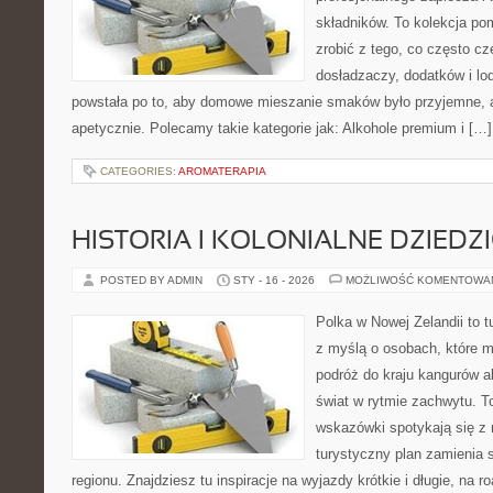
składników. To kolekcja pom
zrobić z tego, co często cz
dosładzaczy, dodatków i lo
powstała po to, aby domowe mieszanie smaków było przyjemne, 
apetycznie. Polecamy takie kategorie jak: Alkohole premium i […]
CATEGORIES:
AROMATERAPIA
HISTORIA I KOLONIALNE DZIEDZ
POSTED BY ADMIN
STY - 16 - 2026
MOŻLIWOŚĆ KOMENTOWA
Polka w Nowej Zelandii to 
z myślą o osobach, które m
podróż do kraju kangurów a
świat w rytmie zachwytu. T
wskazówki spotykają się z r
turystyczny plan zamienia 
regionu. Znajdziesz tu inspiracje na wyjazdy krótkie i długie, na ro