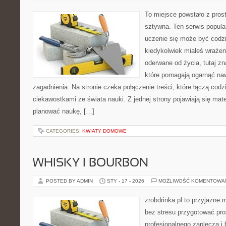
To miejsce powstało z pros
sztywna. Ten serwis popul
uczenie się może być codzie
kiedykolwiek miałeś wrażen
oderwane od życia, tutaj z
które pomagają ogarnąć naw
zagadnienia. Na stronie czeka połączenie treści, które łączą cod
ciekawostkami ze świata nauki. Z jednej strony pojawiają się mate
planować naukę, […]
CATEGORIES:
KWIATY DOMOWE
WHISKY I BOURBON
POSTED BY ADMIN
STY - 17 - 2026
MOŻLIWOŚĆ KOMENTOWA
zrobdrinka.pl to przyjazne 
bez stresu przygotować pro
profesjonalnego zaplecza i