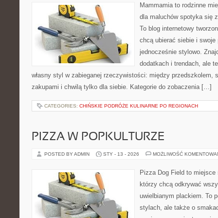
Mammamia to rodzinne miej
dla maluchów spotyka się z
To blog internetowy tworzon
chcą ubierać siebie i swoje
jednocześnie stylowo. Znajd
dodatkach i trendach, ale t
własny styl w zabieganej rzeczywistości: między przedszkolem, 
zakupami i chwilą tylko dla siebie. Kategorie do zobaczenia […]
CATEGORIES:
CHIŃSKIE PODRÓŻE KULINARNE PO REGIONACH
PIZZA W POPKULTURZE
POSTED BY ADMIN
STY - 13 - 2026
MOŻLIWOŚĆ KOMENTOWA
Pizza Dog Field to miejsce 
którzy chcą odkrywać wszys
uwielbianym plackiem. To p
stylach, ale także o smakac