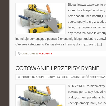
Bieganiewwarszawie.pl to p
które chcą biegać w stolicy
bez chaosu i bez kontuzji. 
sportu spotyka się z wiedzą
tego, czy dopiero zaczynasz
czy masz za sobą kilometry
instrukcje pomagające poprawić ekonomię biegu, zadbać o zdrowi
Ciekawe kategorie to Kulturystyka i Trening dla mężczyzn. […]
CATEGORIES:
ROBDRINKI
GOTOWANIE I PRZEPISY RYBNE
POSTED BY ADMIN
STY - 24 - 2026
MOŻLIWOŚĆ KOMENTOWA
MOCZYKIJE to niezależny w
powstał po to, aby łączyć 
praktycznymi poradami. To 
kochają emocje holu, ale j