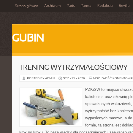
Archiwum
Paris
Parma
Redakcja
Sevilla
Strona główna
GUBIN
TRENING WYTRZYMAŁOŚCIOWY
POSTED BY ADMIN
STY - 25 - 2026
MOŻLIWOŚĆ KOMENTOWA
PZKiSW to miejsce stworzo
kalistenics oraz siłownię p
sprawdzonych wskazówek,
wytrzymałość bez konieczn
wypasionych maszyn, a do 
formie, ta strona jest dokła
krok po kroku. To baza wiedzy dla początkujących i zaawansowany