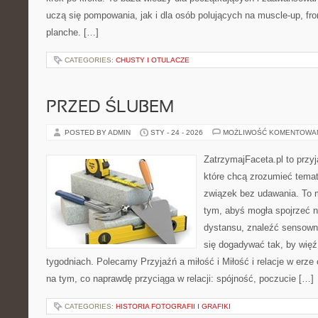
uczą się pompowania, jak i dla osób polujących na muscle-up, fron
planche. […]
CATEGORIES:
CHUSTY I OTULACZE
PRZED ŚLUBEM
POSTED BY ADMIN
STY - 24 - 2026
MOŻLIWOŚĆ KOMENTOWA
ZatrzymajFaceta.pl to przyj
które chcą zrozumieć temat
związek bez udawania. To 
tym, abyś mogła spojrzeć n
dystansu, znaleźć sensow
się dogadywać tak, by więź 
tygodniach. Polecamy Przyjaźń a miłość i Miłość i relacje w erze 
na tym, co naprawdę przyciąga w relacji: spójność, poczucie […]
CATEGORIES:
HISTORIA FOTOGRAFII I GRAFIKI