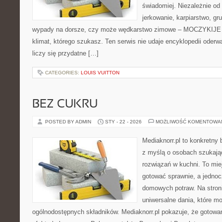
świadomiej. Niezależnie od 
jerkowanie, karpiarstwo, g
wypady na dorsze, czy może wędkarstwo zimowe – MOCZYKIJE m
klimat, którego szukasz. Ten serwis nie udaje encyklopedii oderw
liczy się przydatne […]
CATEGORIES:
LOUIS VUITTON
BEZ CUKRU
POSTED BY ADMIN
STY - 22 - 2026
MOŻLIWOŚĆ KOMENTOWA
Mediaknorr.pl to konkretny b
z myślą o osobach szukaj
rozwiązań w kuchni. To miej
gotować sprawnie, a jednoc
domowych potraw. Na stroni
uniwersalne dania, które m
ogólnodostępnych składników. Mediaknorr.pl pokazuje, że gotowan