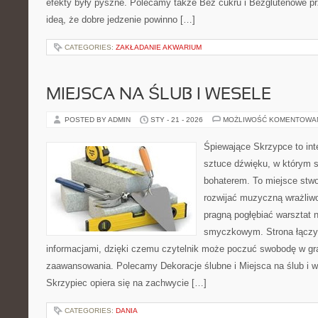
efekty były pyszne. Polecamy także Bez cukru i Bezglutenowe prz
ideą, że dobre jedzenie powinno […]
CATEGORIES:
ZAKŁADANIE AKWARIUM
MIEJSCA NA ŚLUB I WESELE
POSTED BY ADMIN
STY - 21 - 2026
MOŻLIWOŚĆ KOMENTOWA
Śpiewające Skrzypce to in
sztuce dźwięku, w którym 
bohaterem. To miejsce stwo
rozwijać muzyczną wrażliwo
pragną pogłębiać warsztat 
smyczkowym. Strona łączy i
informacjami, dzięki czemu czytelnik może poczuć swobodę w gr
zaawansowania. Polecamy Dekoracje ślubne i Miejsca na ślub i w
Skrzypiec opiera się na zachwycie […]
CATEGORIES:
DANIA