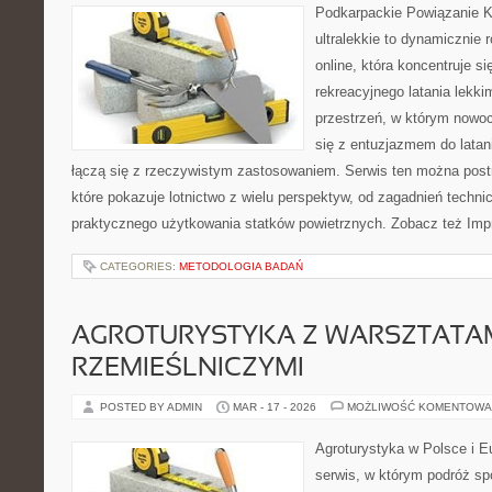
Podkarpackie Powiązanie K
ultralekkie to dynamicznie r
online, która koncentruje s
rekreacyjnego latania lekki
przestrzeń, w którym nowo
się z entuzjazmem do latani
łączą się z rzeczywistym zastosowaniem. Serwis ten można post
które pokazuje lotnictwo z wielu perspektyw, od zagadnień techn
praktycznego użytkowania statków powietrznych. Zobacz też Imp
CATEGORIES:
METODOLOGIA BADAŃ
AGROTURYSTYKA Z WARSZTATA
RZEMIEŚLNICZYMI
POSTED BY ADMIN
MAR - 17 - 2026
MOŻLIWOŚĆ KOMENTOWA
Agroturystyka w Polsce i Eu
serwis, w którym podróż spo