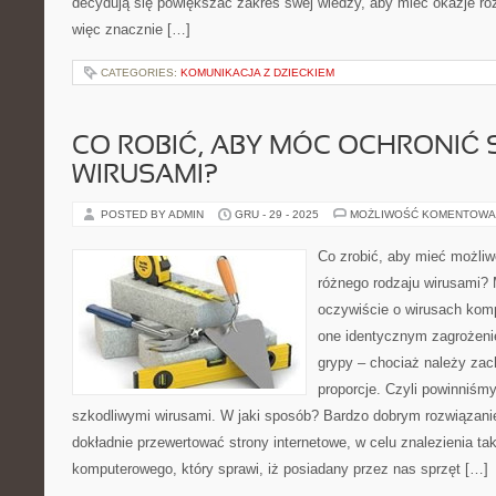
decydują się powiększać zakres swej wiedzy, aby mieć okazje roz
więc znacznie […]
CATEGORIES:
KOMUNIKACJA Z DZIECKIEM
CO ROBIĆ, ABY MÓC OCHRONIĆ 
WIRUSAMI?
POSTED BY ADMIN
GRU - 29 - 2025
MOŻLIWOŚĆ KOMENTOWA
Co zrobić, aby mieć możliw
różnego rodzaju wirusami
oczywiście o wirusach kom
one identycznym zagrożeni
grypy – chociaż należy za
proporcje. Czyli powinniśmy
szkodliwymi wirusami. W jaki sposób? Bardzo dobrym rozwiązani
dokładnie przewertować strony internetowe, w celu znalezienia ta
komputerowego, który sprawi, iż posiadany przez nas sprzęt […]