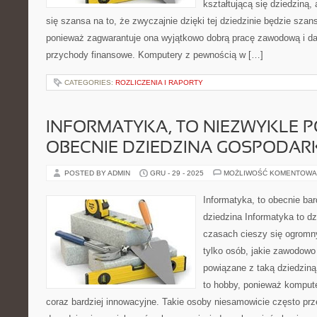
kształtującą się dziedziną,
się szansa na to, że zwyczajnie dzięki tej dziedzinie będzie szan
ponieważ zagwarantuje ona wyjątkowo dobrą pracę zawodową i da
przychody finansowe. Komputery z pewnością w […]
CATEGORIES:
ROZLICZENIA I RAPORTY
INFORMATYKA, TO NIEZWYKLE
OBECNIE DZIEDZINA GOSPODAR
POSTED BY ADMIN
GRU - 29 - 2025
MOŻLIWOŚĆ KOMENTOWA
Informatyka, to obecnie bar
dziedzina Informatyka to dz
czasach cieszy się ogromn
tylko osób, jakie zawodowo
powiązane z taką dziedziną, 
to hobby, ponieważ kompute
coraz bardziej innowacyjne. Takie osoby niesamowicie często prze