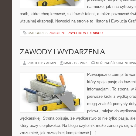
na murze, jak i na cyfrowym
osób, które chcą kreować, szlifować talent, a także poznawać ś
wizualnej ekspresji. Nowości na stronie to Historia i Ewolucja Grafi
CATEGORIES:
ZNACZENIE PSYCHIKI W TRENINGU
ZAWODY I WYDARZENIA
POSTED BY ADMIN
MAR - 19 - 2026
MOŻLIWOŚĆ KOMENTOWA
Pzwpajeczno.com.pl to war
który spaja pasję do łowien
informacjami. To strona, w
pierwsze kroki z wędką ora
mogą znaleźć pomysły doty
połowu, miejsc do wędkowan
wędkarskiej. Strona opisuje, że wędkarstwo to nie tylko pasja, ale
który uczy cierpliwości. Na blogu czytelnik może zanurzyć się w 
zrozumieć, jak rozsądniej kompletować […]