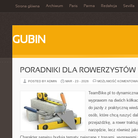
Archiwum
Paris
Parma
Redakcja
Sevilla
Strona główna
GUBIN
PORADNIKI DLA ROWERZYSTÓW
POSTED BY ADMIN
MAR - 23 - 2026
MOŻLIWOŚĆ KOMENTOWA
TeamBike.pl to dynamiczna
wyprawom na dwóch kółkach
do jazdy z praktyczną wied
osób, które chcą ruszyć dal
przejażdżkę, a rower traktu
narzędzie, lecz również jako
Charakter serwisu budują tematy związane z trasami, wyprawami w