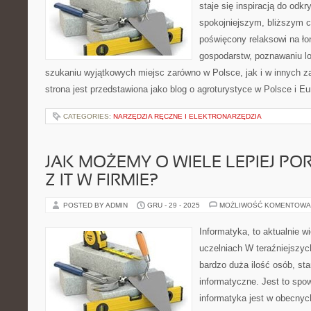
staje się inspiracją do odk
spokojniejszym, bliższym c
poświęcony relaksowi na ło
gospodarstw, poznawaniu lo
szukaniu wyjątkowych miejsc zarówno w Polsce, jak i w innych 
strona jest przedstawiona jako blog o agroturystyce w Polsce i Eur
CATEGORIES:
NARZĘDZIA RĘCZNE I ELEKTRONARZĘDZIA
JAK MOŻEMY O WIELE LEPIEJ PO
Z IT W FIRMIE?
POSTED BY ADMIN
GRU - 29 - 2025
MOŻLIWOŚĆ KOMENTOWA
Informatyka, to aktualnie w
uczelniach W teraźniejszy
bardzo duża ilość osób, sta
informatyczne. Jest to sp
informatyka jest w obecnyc