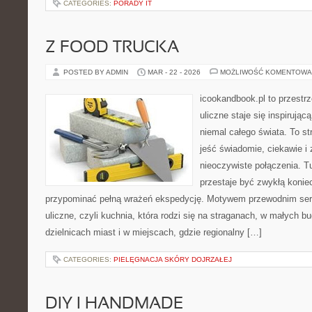
CATEGORIES:
PORADY IT
Z FOOD TRUCKA
POSTED BY ADMIN
MAR - 22 - 2026
MOŻLIWOŚĆ KOMENTOWA
icookandbook.pl to przestr
uliczne staje się inspirują
niemal całego świata. To st
jeść świadomie, ciekawie i 
nieoczywiste połączenia. T
przestaje być zwykłą konie
przypominać pełną wrażeń ekspedycję. Motywem przewodnim serwi
uliczne, czyli kuchnia, która rodzi się na straganach, w małych 
dzielnicach miast i w miejscach, gdzie regionalny […]
CATEGORIES:
PIELĘGNACJA SKÓRY DOJRZAŁEJ
DIY I HANDMADE