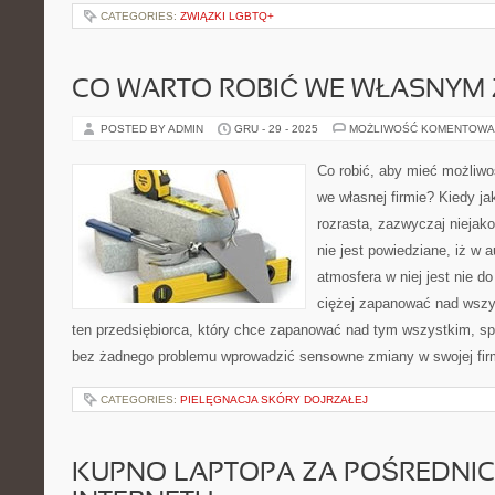
CATEGORIES:
ZWIĄZKI LGBTQ+
CO WARTO ROBIĆ WE WŁASNYM 
POSTED BY ADMIN
GRU - 29 - 2025
MOŻLIWOŚĆ KOMENTOWA
Co robić, aby mieć możliw
we własnej firmie? Kiedy ja
rozrasta, zazwyczaj niejako
nie jest powiedziane, iż w
atmosfera w niej jest nie do
ciężej zapanować nad wszy
ten przedsiębiorca, który chce zapanować nad tym wszystkim, s
bez żadnego problemu wprowadzić sensowne zmiany w swojej fir
CATEGORIES:
PIELĘGNACJA SKÓRY DOJRZAŁEJ
KUPNO LAPTOPA ZA POŚREDNI