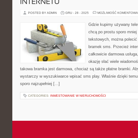
INTERNETU
POSTED BY ADMIN
GRU - 28 - 2025
MOŻLIWOŚĆ KOMENTOWA
Gdzie kupimy używany telef
chcą po prostu sporo mniej
tekstowych, można polecić 
bramek sms. Przecież inte
całkowicie darmowa usługa, 
okazję słać wiele wiadomo
takowa bramka jest darmowa, chociaż są także płatne bramki. Aby
wystarczy w wyszukiwarce wpisać sms play. Właśnie dzięki tem
sporo najzupełniej […]
CATEGORIES:
INWESTOWANIE W NIERUCHOMOŚCI