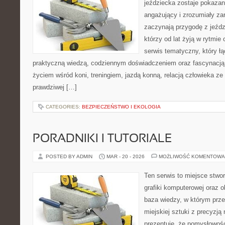
jeździecka zostaje pokaza
angażujący i zrozumiały za
zaczynają przygodę z jeździ
którzy od lat żyją w rytmie
serwis tematyczny, który ł
praktyczną wiedzą, codziennym doświadczeniem oraz fascynacją 
życiem wśród koni, treningiem, jazdą konną, relacją człowieka ze
prawdziwej […]
CATEGORIES:
BEZPIECZEŃSTWO I EKOLOGIA
PORADNIKI I TUTORIALE
POSTED BY ADMIN
MAR - 20 - 2026
MOŻLIWOŚĆ KOMENTOWA
Ten serwis to miejsce stwor
grafiki komputerowej oraz o
baza wiedzy, w którym prze
miejskiej sztuki z precyzją
prezentuje, że pomysłowoś