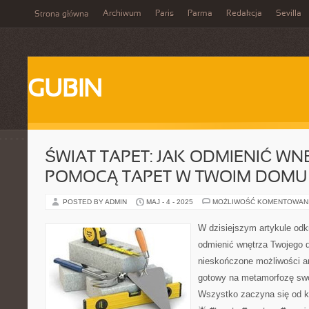
Archiwum
Paris
Parma
Redakcja
Sevilla
Strona główna
GUBIN
ŚWIAT TAPET: JAK ODMIENIĆ WN
POMOCĄ TAPET W TWOIM DOMU
POSTED BY ADMIN
MAJ - 4 - 2025
MOŻLIWOŚĆ KOMENTOWAN
W dzisiejszym artykule odk
odmienić wnętrza Twojego d
nieskończone możliwości a
gotowy na metamorfozę sw
Wszystko zaczyna się od k