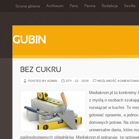
Archiwum
Paris
Parma
Redakcja
Sevilla
Strona główna
GUBIN
BEZ CUKRU
POSTED BY ADMIN
STY - 22 - 2026
MOŻLIWOŚĆ KOMENTOWA
Mediaknorr.pl to konkretny b
z myślą o osobach szukaj
rozwiązań w kuchni. To miej
gotować sprawnie, a jednoc
domowych potraw. Na stroni
uniwersalne dania, które m
ogólnodostępnych składników. Mediaknorr.pl pokazuje, że gotowan