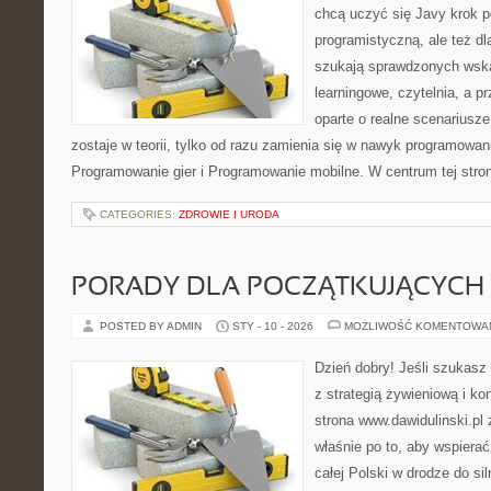
chcą uczyć się Javy krok p
programistyczną, ale też dla
szukają sprawdzonych wska
learningowe, czytelnia, a p
oparte o realne scenariusze
zostaje w teorii, tylko od razu zamienia się w nawyk programowa
Programowanie gier i Programowanie mobilne. W centrum tej stron
CATEGORIES:
ZDROWIE I URODA
PORADY DLA POCZĄTKUJĄCYCH
POSTED BY ADMIN
STY - 10 - 2026
MOŻLIWOŚĆ KOMENTOWA
Dzień dobry! Jeśli szukasz 
z strategią żywieniową i k
strona www.dawidulinski.pl
właśnie po to, aby wspierać
całej Polski w drodze do sil