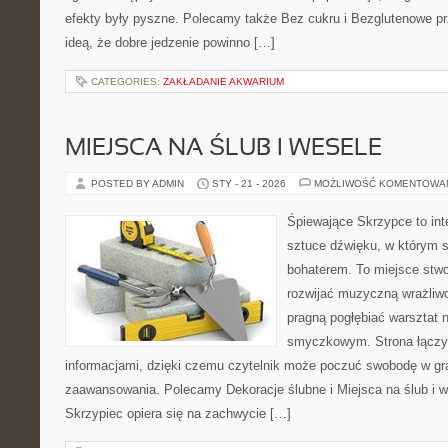
efekty były pyszne. Polecamy także Bez cukru i Bezglutenowe prz
ideą, że dobre jedzenie powinno […]
CATEGORIES:
ZAKŁADANIE AKWARIUM
MIEJSCA NA ŚLUB I WESELE
POSTED BY ADMIN
STY - 21 - 2026
MOŻLIWOŚĆ KOMENTOWA
Śpiewające Skrzypce to in
sztuce dźwięku, w którym 
bohaterem. To miejsce stwo
rozwijać muzyczną wrażliwo
pragną pogłębiać warsztat 
smyczkowym. Strona łączy i
informacjami, dzięki czemu czytelnik może poczuć swobodę w gr
zaawansowania. Polecamy Dekoracje ślubne i Miejsca na ślub i w
Skrzypiec opiera się na zachwycie […]