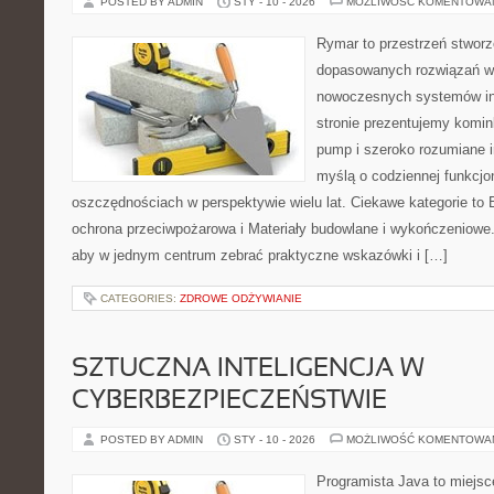
POSTED BY ADMIN
STY - 10 - 2026
MOŻLIWOŚĆ KOMENTOWA
Rymar to przestrzeń stworz
dopasowanych rozwiązań w 
nowoczesnych systemów in
stronie prezentujemy komin
pump i szeroko rozumiane i
myślą o codziennej funkcjo
oszczędnościach w perspektywie wielu lat. Ciekawe kategorie to
ochrona przeciwpożarowa i Materiały budowlane i wykończeniowe. 
aby w jednym centrum zebrać praktyczne wskazówki i […]
CATEGORIES:
ZDROWE ODŻYWIANIE
SZTUCZNA INTELIGENCJA W
CYBERBEZPIECZEŃSTWIE
POSTED BY ADMIN
STY - 10 - 2026
MOŻLIWOŚĆ KOMENTOWA
Programista Java to miejsc