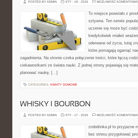
POSTED BY ADMIN
STY - 18 - 2026
MOŻLIWOŚĆ KOMENTOWA
To miejsce powstało z pros
sztywna. Ten serwis popul
uczenie się może być codzie
kiedykolwiek miałeś wrażen
oderwane od życia, tutaj z
które pomagają ogarnąć naw
zagadnienia. Na stronie czeka połączenie treści, które łączą cod
ciekawostkami ze świata nauki. Z jednej strony pojawiają się mate
planować naukę, […]
CATEGORIES:
KWIATY DOMOWE
WHISKY I BOURBON
POSTED BY ADMIN
STY - 17 - 2026
MOŻLIWOŚĆ KOMENTOWA
zrobdrinka.pl to przyjazne 
bez stresu przygotować pro