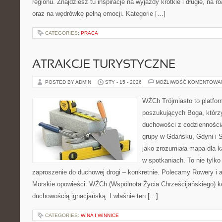
regionu. Znajdziesz tu inspiracje na wyjazdy krótkie i długie, na ro
oraz na wędrówkę pełną emocji. Kategorie […]
CATEGORIES:
PRACA
ATRAKCJE TURYSTYCZNE
POSTED BY ADMIN
STY - 15 - 2026
MOŻLIWOŚĆ KOMENTOWA
WŻCh Trójmiasto to platfor
poszukujących Boga, którzy
duchowości z codziennością
grupy w Gdańsku, Gdyni i 
jako zrozumiała mapa dla k
w spotkaniach. To nie tylko 
zaproszenie do duchowej drogi – konkretnie. Polecamy Rowery i
Morskie opowieści. WŻCh (Wspólnota Życia Chrześcijańskiego) ko
duchowością ignacjańską. I właśnie ten […]
CATEGORIES:
WINA I WINNICE