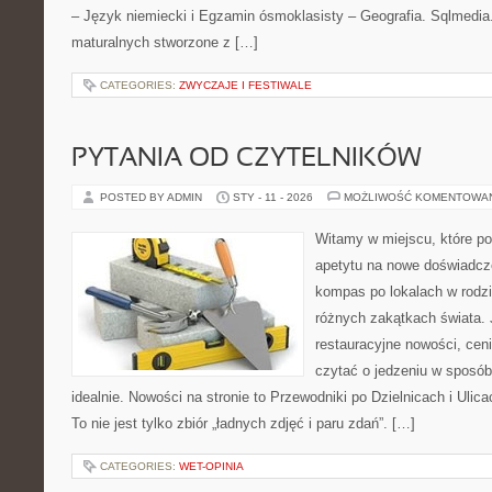
– Język niemiecki i Egzamin ósmoklasisty – Geografia. Sqlmedia.
maturalnych stworzone z […]
CATEGORIES:
ZWYCZAJE I FESTIWALE
PYTANIA OD CZYTELNIKÓW
POSTED BY ADMIN
STY - 11 - 2026
MOŻLIWOŚĆ KOMENTOWA
Witamy w miejscu, które po
apetytu na nowe doświadcze
kompas po lokalach w rodz
różnych zakątkach świata. 
restauracyjne nowości, ceni
czytać o jedzeniu w sposób 
idealnie. Nowości na stronie to Przewodniki po Dzielnicach i Ulica
To nie jest tylko zbiór „ładnych zdjęć i paru zdań”. […]
CATEGORIES:
WET-OPINIA