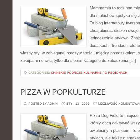
Mammamia to rodzinne miej
dla maluchów spotyka się z
To blog internetowy tworzon
chcą ubierać siebie i swoje
jednocześnie stylowo. Znajd
dodatkach i trendach, ale t
własny styl w zabieganej rzeczywistości: między przedszkolem, 
zakupami i chwilą tylko dla siebie. Kategorie do zobaczenia […]
CATEGORIES:
CHIŃSKIE PODRÓŻE KULINARNE PO REGIONACH
PIZZA W POPKULTURZE
POSTED BY ADMIN
STY - 13 - 2026
MOŻLIWOŚĆ KOMENTOWA
Pizza Dog Field to miejsce 
którzy chcą odkrywać wszys
uwielbianym plackiem. To p
stylach, ale także o smakac