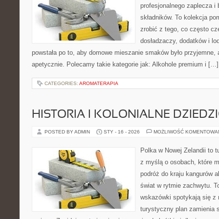
profesjonalnego zaplecza i
składników. To kolekcja pom
zrobić z tego, co często cz
dosładzaczy, dodatków i lo
powstała po to, aby domowe mieszanie smaków było przyjemne, 
apetycznie. Polecamy takie kategorie jak: Alkohole premium i […]
CATEGORIES:
AROMATERAPIA
HISTORIA I KOLONIALNE DZIEDZ
POSTED BY ADMIN
STY - 16 - 2026
MOŻLIWOŚĆ KOMENTOWA
Polka w Nowej Zelandii to 
z myślą o osobach, które m
podróż do kraju kangurów a
świat w rytmie zachwytu. T
wskazówki spotykają się z r
turystyczny plan zamienia 