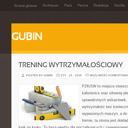
Archiwum
Paris
Parma
Redakcja
Sevilla
Strona główna
GUBIN
TRENING WYTRZYMAŁOŚCIOWY
POSTED BY ADMIN
STY - 25 - 2026
MOŻLIWOŚĆ KOMENTOWA
PZKiSW to miejsce stworzo
kalistenics oraz siłownię p
sprawdzonych wskazówek,
wytrzymałość bez konieczn
wypasionych maszyn, a do 
formie, ta strona jest dokła
krok po kroku. To baza wiedzy dla początkujących i zaawansowany