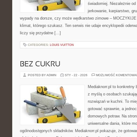
świadomiej. Niezależnie od 
jerkowanie, karpiarstwo, g
wypady na dorsze, czy może wędkarstwo zimowe – MOCZYKIJE m
klimat, którego szukasz. Ten serwis nie udaje encyklopedii oderw
liczy się przydatne […]
CATEGORIES:
LOUIS VUITTON
BEZ CUKRU
POSTED BY ADMIN
STY - 22 - 2026
MOŻLIWOŚĆ KOMENTOWA
Mediaknorr.pl to konkretny b
z myślą o osobach szukaj
rozwiązań w kuchni. To miej
gotować sprawnie, a jednoc
domowych potraw. Na stroni
uniwersalne dania, które m
ogólnodostępnych składników. Mediaknorr.pl pokazuje, że gotowan