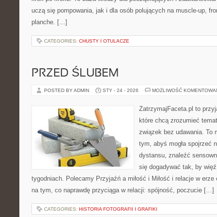
uczą się pompowania, jak i dla osób polujących na muscle-up, fron
planche. […]
CATEGORIES:
CHUSTY I OTULACZE
PRZED ŚLUBEM
POSTED BY ADMIN
STY - 24 - 2026
MOŻLIWOŚĆ KOMENTOWA
ZatrzymajFaceta.pl to przyj
które chcą zrozumieć temat
związek bez udawania. To 
tym, abyś mogła spojrzeć n
dystansu, znaleźć sensow
się dogadywać tak, by więź 
tygodniach. Polecamy Przyjaźń a miłość i Miłość i relacje w erze 
na tym, co naprawdę przyciąga w relacji: spójność, poczucie […]
CATEGORIES:
HISTORIA FOTOGRAFII I GRAFIKI