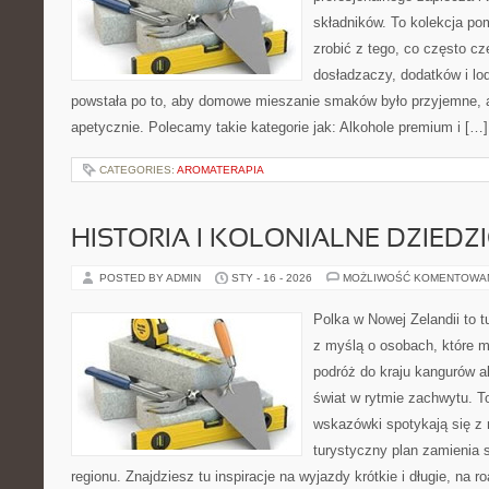
składników. To kolekcja pom
zrobić z tego, co często cz
dosładzaczy, dodatków i lo
powstała po to, aby domowe mieszanie smaków było przyjemne, 
apetycznie. Polecamy takie kategorie jak: Alkohole premium i […]
CATEGORIES:
AROMATERAPIA
HISTORIA I KOLONIALNE DZIEDZ
POSTED BY ADMIN
STY - 16 - 2026
MOŻLIWOŚĆ KOMENTOWA
Polka w Nowej Zelandii to 
z myślą o osobach, które m
podróż do kraju kangurów a
świat w rytmie zachwytu. T
wskazówki spotykają się z r
turystyczny plan zamienia 
regionu. Znajdziesz tu inspiracje na wyjazdy krótkie i długie, na ro