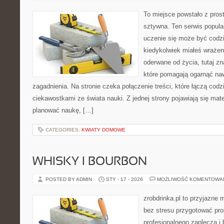
To miejsce powstało z pros
sztywna. Ten serwis popul
uczenie się może być codzie
kiedykolwiek miałeś wrażen
oderwane od życia, tutaj z
które pomagają ogarnąć naw
zagadnienia. Na stronie czeka połączenie treści, które łączą cod
ciekawostkami ze świata nauki. Z jednej strony pojawiają się mate
planować naukę, […]
CATEGORIES:
KWIATY DOMOWE
WHISKY I BOURBON
POSTED BY ADMIN
STY - 17 - 2026
MOŻLIWOŚĆ KOMENTOWA
zrobdrinka.pl to przyjazne 
bez stresu przygotować pro
profesjonalnego zaplecza i