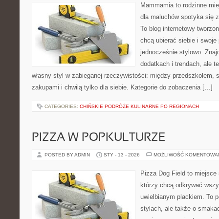
Mammamia to rodzinne miej
dla maluchów spotyka się z
To blog internetowy tworzon
chcą ubierać siebie i swoje
jednocześnie stylowo. Znajd
dodatkach i trendach, ale t
własny styl w zabieganej rzeczywistości: między przedszkolem, 
zakupami i chwilą tylko dla siebie. Kategorie do zobaczenia […]
CATEGORIES:
CHIŃSKIE PODRÓŻE KULINARNE PO REGIONACH
PIZZA W POPKULTURZE
POSTED BY ADMIN
STY - 13 - 2026
MOŻLIWOŚĆ KOMENTOWA
Pizza Dog Field to miejsce 
którzy chcą odkrywać wszys
uwielbianym plackiem. To p
stylach, ale także o smakac