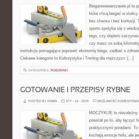
Bieganiewwarszawie.pl to p
które chcą biegać w stolicy
bez chaosu i bez kontuzji. 
sportu spotyka się z wiedzą
tego, czy dopiero zaczynasz
czy masz za sobą kilometry
instrukcje pomagające poprawić ekonomię biegu, zadbać o zdrowi
Ciekawe kategorie to Kulturystyka i Trening dla mężczyzn. […]
CATEGORIES:
ROBDRINKI
GOTOWANIE I PRZEPISY RYBNE
POSTED BY ADMIN
STY - 24 - 2026
MOŻLIWOŚĆ KOMENTOWA
MOCZYKIJE to niezależny w
powstał po to, aby łączyć 
praktycznymi poradami. To 
kochają emocje holu, ale j