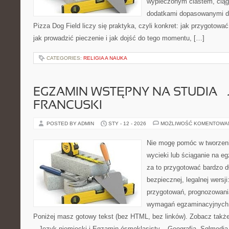
wypieczonym ciastem, ciąg
dodatkami dopasowanymi do
Pizza Dog Field liczy się praktyka, czyli konkret: jak przygotować
jak prowadzić pieczenie i jak dojść do tego momentu, […]
CATEGORIES:
RELIGIA A NAUKA
EGZAMIN WSTĘPNY NA STUDIA – 
FRANCUSKI
POSTED BY ADMIN
STY - 12 - 2026
MOŻLIWOŚĆ KOMENTOWA
Nie mogę pomóc w tworzeniu 
wycieki lub ściąganie na 
za to przygotować bardzo d
bezpiecznej, legalnej wersji
przygotowań, prognozowani
wymagań egzaminacyjnych 
Poniżej masz gotowy tekst (bez HTML, bez linków). Zobacz takż
– Język niemiecki i Egzamin ósmoklasisty – Geografia. Sqlmedia.