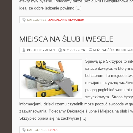
efekty były pyszne. Polecamy także Bez cukru i Bezglutenowe prz
ideą, że dobre jedzenie powinno […]
CATEGORIES:
ZAKŁADANIE AKWARIUM
MIEJSCA NA ŚLUB I WESELE
POSTED BY ADMIN
STY - 21 - 2026
MOŻLIWOŚĆ KOMENTOWA
Śpiewające Skrzypce to in
sztuce dźwięku, w którym 
bohaterem. To miejsce stwo
rozwijać muzyczną wrażliwo
pragną pogłębiać warsztat 
smyczkowym. Strona łączy i
informacjami, dzięki czemu czytelnik może poczuć swobodę w gr
zaawansowania. Polecamy Dekoracje ślubne i Miejsca na ślub i w
Skrzypiec opiera się na zachwycie […]
CATEGORIES:
DANIA