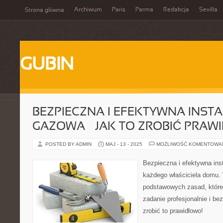
Archiwum
Paris
Parma
Redakcja
Sevilla
Strona główna
GUBIN
BEZPIECZNA I EFEKTYWNA INST
GAZOWA – JAK TO ZROBIĆ PRA
POSTED BY ADMIN
MAJ - 13 - 2025
MOŻLIWOŚĆ KOMENTOWA
Bezpieczna i efektywna inst
każdego właściciela domu. 
podstawowych zasad, któr
zadanie profesjonalnie i be
zrobić to prawidłowo!