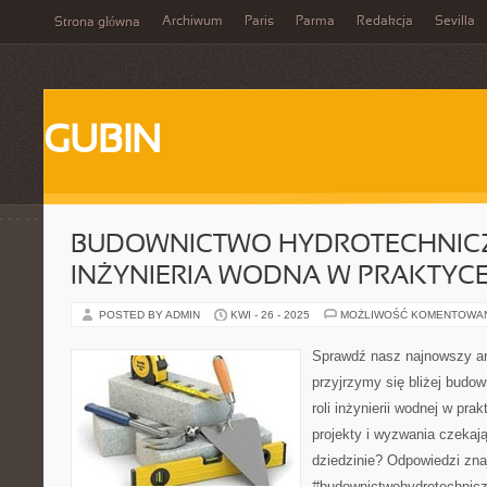
Archiwum
Paris
Parma
Redakcja
Sevilla
Strona główna
GUBIN
BUDOWNICTWO HYDROTECHNICZ
INŻYNIERIA WODNA W PRAKTYC
POSTED BY ADMIN
KWI - 26 - 2025
MOŻLIWOŚĆ KOMENTOWA
Sprawdź nasz najnowszy ar
przyjrzymy się bliżej budo
roli inżynierii wodnej w pra
projekty i wyzwania czekają
dziedzinie? Odpowiedzi znaj
#budownictwohydrotechnicz