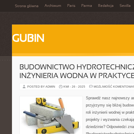
Archiwum
Paris
Parma
Redakcja
Sevilla
Strona główna
GUBIN
BUDOWNICTWO HYDROTECHNICZ
INŻYNIERIA WODNA W PRAKTYC
POSTED BY ADMIN
KWI - 26 - 2025
MOŻLIWOŚĆ KOMENTOWA
Sprawdź nasz najnowszy ar
przyjrzymy się bliżej budo
roli inżynierii wodnej w pra
projekty i wyzwania czekają
dziedzinie? Odpowiedzi znaj
#budownictwohydrotechnicz