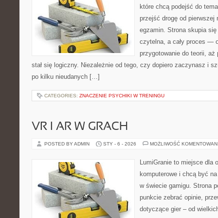
które chcą podejść do tema
przejść drogę od pierwszej 
egzamin. Strona skupia się
czytelna, a cały proces — 
przygotowanie do teorii, a
stał się logiczny. Niezależnie od tego, czy dopiero zaczynasz i s
po kilku nieudanych […]
CATEGORIES:
ZNACZENIE PSYCHIKI W TRENINGU
VR I AR W GRACH
POSTED BY ADMIN
STY - 6 - 2026
MOŻLIWOŚĆ KOMENTOWAN
LumiGranie to miejsce dla o
komputerowe i chcą być na 
w świecie gamigu. Strona p
punkcie zebrać opinie, prz
dotyczące gier – od wielkic