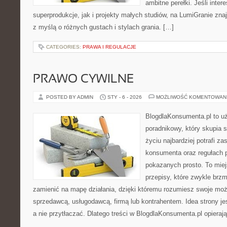
ambitne perełki. Jeśli inte
superprodukcje, jak i projekty małych studiów, na LumiGranie zna
z myślą o różnych gustach i stylach grania. […]
CATEGORIES:
PRAWA I REGULACJE
PRAWO CYWILNE
POSTED BY ADMIN
STY - 6 - 2026
MOŻLIWOŚĆ KOMENTOWAN
BlogdlaKonsumenta.pl to u
poradnikowy, który skupia 
życiu najbardziej potrafi z
konsumenta oraz regułach 
pokazanych prosto. To miej
przepisy, które zwykle brzm
zamienić na mapę działania, dzięki któremu rozumiesz swoje moż
sprzedawcą, usługodawcą, firmą lub kontrahentem. Idea strony je
a nie przytłaczać. Dlatego treści w BlogdlaKonsumenta.pl opieraj