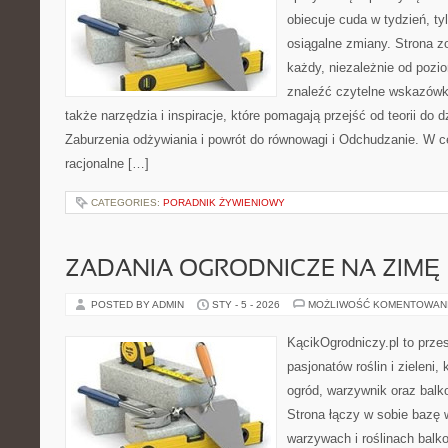
obiecuje cuda w tydzień, ty
osiągalne zmiany. Strona z
każdy, niezależnie od pozi
znaleźć czytelne wskazówk
także narzędzia i inspiracje, które pomagają przejść od teorii do 
Zaburzenia odżywiania i powrót do równowagi i Odchudzanie. W c
racjonalne […]
CATEGORIES:
PORADNIK ŻYWIENIOWY
ZADANIA OGRODNICZE NA ZIMĘ
POSTED BY ADMIN
STY - 5 - 2026
MOŻLIWOŚĆ KOMENTOWAN
KącikOgrodniczy.pl to prze
pasjonatów roślin i zieleni,
ogród, warzywnik oraz bal
Strona łączy w sobie bazę 
warzywach i roślinach balk