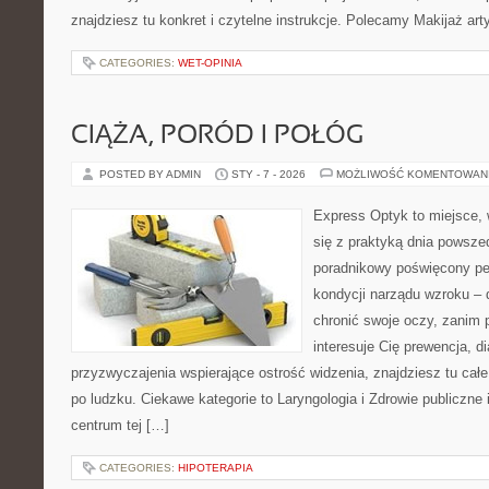
znajdziesz tu konkret i czytelne instrukcje. Polecamy Makijaż art
CATEGORIES:
WET-OPINIA
CIĄŻA, PORÓD I POŁÓG
POSTED BY ADMIN
STY - 7 - 2026
MOŻLIWOŚĆ KOMENTOWAN
Express Optyk to miejsce, 
się z praktyką dnia powsze
poradnikowy poświęcony pe
kondycji narządu wzroku – 
chronić swoje oczy, zanim p
interesuje Cię prewencja, d
przyzwyczajenia wspierające ostrość widzenia, znajdziesz tu ca
po ludzku. Ciekawe kategorie to Laryngologia i Zdrowie publiczne 
centrum tej […]
CATEGORIES:
HIPOTERAPIA