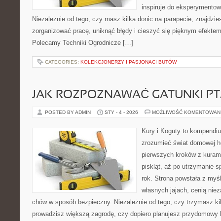
inspiruje do eksperymentow
Niezależnie od tego, czy masz kilka donic na parapecie, znajdzies
zorganizować pracę, uniknąć błędy i cieszyć się pięknym efekte
Polecamy Techniki Ogrodnicze […]
CATEGORIES:
KOLEKCJONERZY I PASJONACI BUTÓW
JAK ROZPOZNAWAĆ GATUNKI P
POSTED BY ADMIN
STY - 4 - 2026
MOŻLIWOŚĆ KOMENTOWAN
Kury i Koguty to kompendiu
zrozumieć świat domowej ho
pierwszych kroków z kuram
piskląt, aż po utrzymanie 
rok. Strona powstała z myśl
własnych jajach, cenią nie
chów w sposób bezpieczny. Niezależnie od tego, czy trzymasz ki
prowadzisz większą zagrodę, czy dopiero planujesz przydomowy k