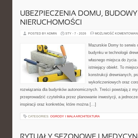
UBEZPIECZENIA DOMU, BUDOWY 
NIERUCHOMOŚCI
POSTED BY ADMIN
STY - 7 - 2026
MOŻLIWOŚĆ KOMENTOWAN
Mazurskie Domy to serwis d
budynku w technologii drew
własnego miejsca do życia 
istniejący obiekt. To miejsc
konstrukcji drewnianych, p
wykończeniowych oraz cora
rozwiązania dla budynków autonomicznych. Treści powstają z myś
przeprowadzić czytelnika przez planowanie inwestycji, a jednocz
inspiracji oraz konkretów, które można […]
CATEGORIES:
OGRODY I MAŁA ARCHITEKTURA
RYTUAŁY SEZONOWE I MEDYCYN