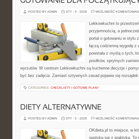
GOTOWANIE DLA POCZĄTKUJĄC
POSTED BY ADMIN
STY - 5 - 2026
MOŻLIWOŚĆ KOMENTOWAN
Lekkowkuchni to przestrzeń
przyjemnością, a jednocześ
portal o gotowaniu w stylu 
łączą codzienną wygodę z 
powstała z myślą o tych, k
posiłków, sprytnych zamien
wyrzutów. W centrum Lekkowkuchni są kuchenne decyzje i pomys
być bez zadęcia. Zamiast sztywnych zasad pojawia się rozsądek:
CATEGORIES:
CHECKLISTY I GOTOWE PLANY
DIETY ALTERNATYWNE
POSTED BY ADMIN
STY - 5 - 2026
MOŻLIWOŚĆ KOMENTOWAN
OKdieta.pl to miejsce, w k
spotyka się z praktyką. To n