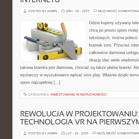
INTERNETU
POSTED BY ADMIN
GRU - 28 - 2025
MOŻLIWOŚĆ KOMENTOWA
Gdzie kupimy używany telef
chcą po prostu sporo mniej
tekstowych, można polecić 
bramek sms. Przecież inte
całkowicie darmowa usługa, 
okazję słać wiele wiadomo
takowa bramka jest darmowa, chociaż są także płatne bramki. Aby
wystarczy w wyszukiwarce wpisać sms play. Właśnie dzięki tem
sporo najzupełniej […]
CATEGORIES:
INWESTOWANIE W NIERUCHOMOŚCI
REWOLUCJA W PROJEKTOWANIU:
TECHNOLOGIA VR NA PIERWSZYM
POSTED BY ADMIN
LUT - 18 - 2025
MOŻLIWOŚĆ KOMENTOWA