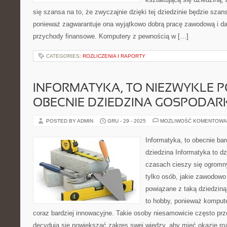
się szansa na to, że zwyczajnie dzięki tej dziedzinie będzie szan
ponieważ zagwarantuje ona wyjątkowo dobrą pracę zawodową i da
przychody finansowe. Komputery z pewnością w […]
CATEGORIES:
ROZLICZENIA I RAPORTY
INFORMATYKA, TO NIEZWYKLE
OBECNIE DZIEDZINA GOSPODAR
POSTED BY ADMIN
GRU - 29 - 2025
MOŻLIWOŚĆ KOMENTOWA
Informatyka, to obecnie bar
dziedzina Informatyka to dz
czasach cieszy się ogromn
tylko osób, jakie zawodowo
powiązane z taką dziedziną, 
to hobby, ponieważ kompute
coraz bardziej innowacyjne. Takie osoby niesamowicie często prze
decydują się powiększać zakres swej wiedzy, aby mieć okazje roz