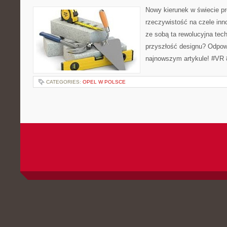
Nowy kierunek w świecie pro
rzeczywistość na czele inno
ze sobą ta rewolucyjna tec
przyszłość designu? Odpow
najnowszym artykule! #VR 
CATEGORIES:
OPEL W POLSCE