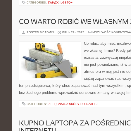
CATEGORIES:
ZWIĄZKI LGBTQ+
CO WARTO ROBIĆ WE WŁASNYM 
POSTED BY ADMIN
GRU - 29 - 2025
MOŻLIWOŚĆ KOMENTOWA
Co robić, aby mieć możliw
we własnej firmie? Kiedy ja
rozrasta, zazwyczaj niejako
nie jest powiedziane, iż w
atmosfera w niej jest nie do
ciężej zapanować nad wszy
ten przedsiębiorca, który chce zapanować nad tym wszystkim, s
bez żadnego problemu wprowadzić sensowne zmiany w swojej fir
CATEGORIES:
PIELĘGNACJA SKÓRY DOJRZAŁEJ
KUPNO LAPTOPA ZA POŚREDNI