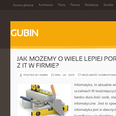
Archiwum
Paris
Parma
Redakcja
Sevilla
Strona główna
GUBIN
JAK MOŻEMY O WIELE LEPIEJ PO
Z IT W FIRMIE?
POSTED BY ADMIN
GRU - 29 - 2025
MOŻLIWOŚĆ KOMENTOWA
Informatyka, to aktualnie w
uczelniach W teraźniejszy
bardzo duża ilość osób, sta
informatyczne. Jest to sp
informatyka jest w obecnyc
kształtującą się dziedziną,