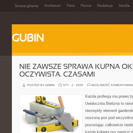
Archiwum
Paris
Parma
Redakcja
Sevilla
Strona główna
GUBIN
NIE ZAWSZE SPRAWA KUPNA OKR
OCZYWISTA. CZASAMI
POSTED BY ADMIN
STY - 2 - 2026
MOŻLIWOŚĆ KOMENTOWAN
Każda profesja ma prawo by
Uwidocznia Bielizna to nie
niezwykły element garderob
noszona jest pod wszystkim
pozostając całkowicie niedo
każda kobieta ma zwrócić n