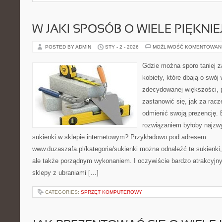
W JAKI SPOSÓB O WIELE PIĘKNI
POSTED BY ADMIN
STY - 2 - 2026
MOŻLIWOŚĆ KOMENTOWAN
Gdzie można sporo taniej z
kobiety, które dbają o swój
zdecydowanej większości, 
zastanowić się, jak za racze
odmienić swoją prezencję
rozwiązaniem byłoby najzw
sukienki w sklepie internetowym? Przykładowo pod adresem
www.duzaszafa.pl/kategoria/sukienki można odnaleźć te sukienki,
ale także porządnym wykonaniem. I oczywiście bardzo atrakcyjny
sklepy z ubraniami […]
CATEGORIES:
SPRZĘT KOMPUTEROWY