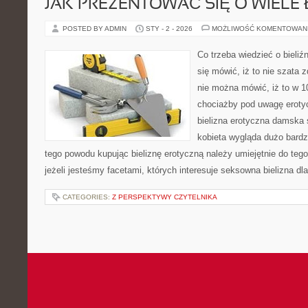
JAK PREZENTOWAĆ SIĘ O WIELE 
POSTED BY ADMIN
STY - 2 - 2026
MOŻLIWOŚĆ KOMENTOWAN
Co trzeba wiedzieć o bieliź
się mówić, iż to nie szata z
nie można mówić, iż to w
chociażby pod uwagę eroty
bielizna erotyczna damska 
kobieta wygląda dużo bardzi
tego powodu kupując bieliznę erotyczną należy umiejętnie do teg
jeżeli jesteśmy facetami, których interesuje seksowna bielizna dl
CATEGORIES:
Z PERSPEKTYWY CZYTELNIKA