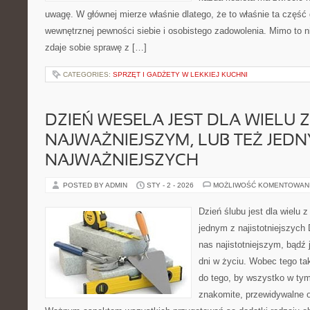
uwagę. W głównej mierze właśnie dlatego, że to właśnie ta część
wewnętrznej pewności siebie i osobistego zadowolenia. Mimo to n
zdaje sobie sprawę z […]
CATEGORIES:
SPRZĘT I GADŻETY W LEKKIEJ KUCHNI
DZIEŃ WESELA JEST DLA WIELU 
NAJWAŻNIEJSZYM, LUB TEŻ JEDN
NAJWAŻNIEJSZYCH
POSTED BY ADMIN
STY - 2 - 2026
MOŻLIWOŚĆ KOMENTOWAN
Dzień ślubu jest dla wielu 
jednym z najistotniejszych 
nas najistotniejszym, bądź
dni w życiu. Wobec tego t
do tego, by wszystko w ty
znakomite, przewidywalne 