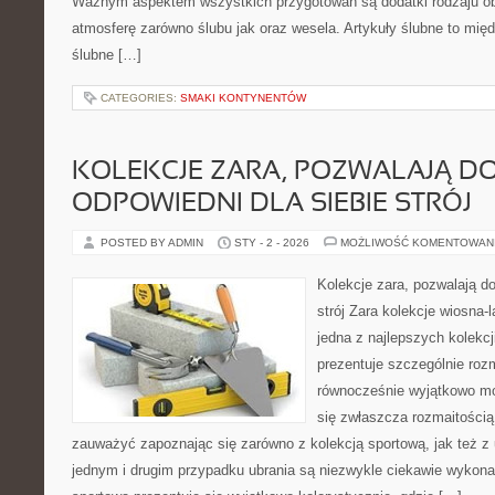
Ważnym aspektem wszystkich przygotowań są dodatki rodzaju obr
atmosferę zarówno ślubu jak oraz wesela. Artykuły ślubne to międ
ślubne […]
CATEGORIES:
SMAKI KONTYNENTÓW
KOLEKCJE ZARA, POZWALAJĄ D
ODPOWIEDNI DLA SIEBIE STRÓJ
POSTED BY ADMIN
STY - 2 - 2026
MOŻLIWOŚĆ KOMENTOWAN
Kolekcje zara, pozwalają do
strój Zara kolekcje wiosna-
jedna z najlepszych kolekcj
prezentuje szczególnie rozma
równocześnie wyjątkowo mo
się zwłaszcza rozmaitością
zauważyć zapoznając się zarówno z kolekcją sportową, jak też z
jednym i drugim przypadku ubrania są niezwykle ciekawie wykona