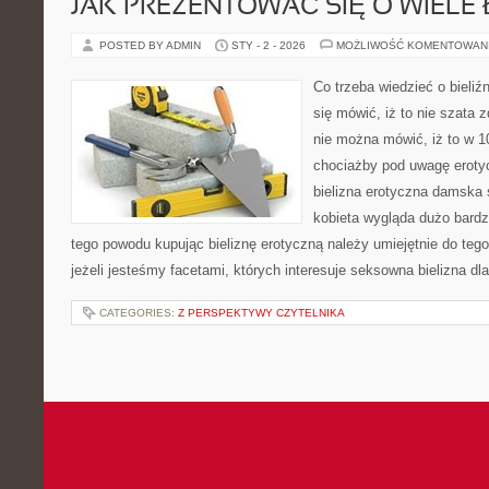
JAK PREZENTOWAĆ SIĘ O WIELE 
POSTED BY ADMIN
STY - 2 - 2026
MOŻLIWOŚĆ KOMENTOWAN
Co trzeba wiedzieć o bieliź
się mówić, iż to nie szata z
nie można mówić, iż to w
chociażby pod uwagę eroty
bielizna erotyczna damska 
kobieta wygląda dużo bardzi
tego powodu kupując bieliznę erotyczną należy umiejętnie do teg
jeżeli jesteśmy facetami, których interesuje seksowna bielizna dl
CATEGORIES:
Z PERSPEKTYWY CZYTELNIKA