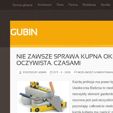
Archiwum
Paris
Parma
Redakcja
Sevilla
Strona główna
GUBIN
NIE ZAWSZE SPRAWA KUPNA OKR
OCZYWISTA. CZASAMI
POSTED BY ADMIN
STY - 2 - 2026
MOŻLIWOŚĆ KOMENTOWAN
Każda profesja ma prawo by
Uwidocznia Bielizna to nie
niezwykły element garderob
noszona jest pod wszystkim
pozostając całkowicie niedo
każda kobieta ma zwrócić n