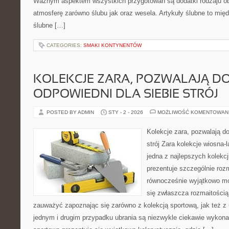
Ważnym aspektem wszystkich przygotowań są dodatki rodzaju obr
atmosferę zarówno ślubu jak oraz wesela. Artykuły ślubne to międ
ślubne […]
CATEGORIES:
SMAKI KONTYNENTÓW
KOLEKCJE ZARA, POZWALAJĄ D
ODPOWIEDNI DLA SIEBIE STRÓJ
POSTED BY ADMIN
STY - 2 - 2026
MOŻLIWOŚĆ KOMENTOWAN
Kolekcje zara, pozwalają do
strój Zara kolekcje wiosna-
jedna z najlepszych kolekcj
prezentuje szczególnie rozma
równocześnie wyjątkowo mo
się zwłaszcza rozmaitością
zauważyć zapoznając się zarówno z kolekcją sportową, jak też z
jednym i drugim przypadku ubrania są niezwykle ciekawie wykona