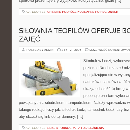
sportowa prezentuje się wyjątkowo kolorystycznie, gdzie […]
CATEGORIES:
CHIŃSKIE PODRÓŻE KULINARNE PO REGIONACH
SIŁOWNIA TEOFILÓW OFERUJE B
ZAJĘĆ
POSTED BY ADMIN
STY - 2 - 2026
MOŻLIWOŚĆ KOMENTOWAN
Sitodruk w Łodzi, wykonyw
poziomie Na obszarze Łodzi
specjalizująca się w wykon
nadruków i napisów na różn
okazja odnaleźć tę firmę w 
proponuje ona tam wykonan
powiązanych z sitodrukiem i tampodrukiem. Należy wprowadzić w
takiego rodzaju frazy jak: sitodruk Łódź, tampodruk Łódź, czy te
aby ukazał się link do tej domeny. […]
CATEGORIES:
SEKS A PORNOGRAFIA I UZALEŻNIENIA