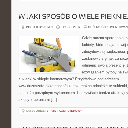
W JAKI SPOSÓB O WIELE PIĘKNI
POSTED BY ADMIN
STY - 2 - 2026
MOŻLIWOŚĆ KOMENTOWAN
Gdzie można sporo taniej z
kobiety, które dbają o swój
zdecydowanej większości, 
zastanowić się, jak za racze
odmienić swoją prezencję
rozwiązaniem byłoby najzw
sukienki w sklepie internetowym? Przykładowo pod adresem
www.duzaszafa.pl/kategoria/sukienki można odnaleźć te sukienki,
ale także porządnym wykonaniem. I oczywiście bardzo atrakcyjny
sklepy z ubraniami […]
CATEGORIES:
SPRZĘT KOMPUTEROWY