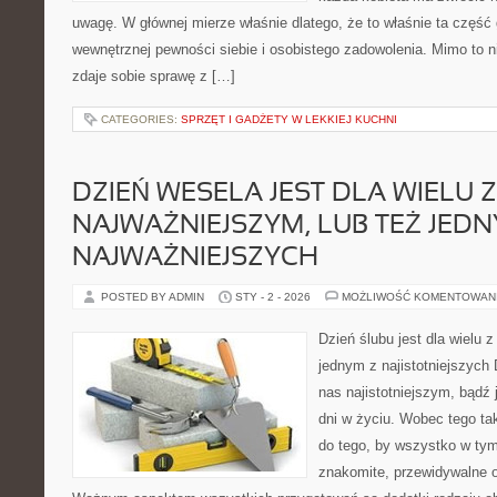
uwagę. W głównej mierze właśnie dlatego, że to właśnie ta część
wewnętrznej pewności siebie i osobistego zadowolenia. Mimo to n
zdaje sobie sprawę z […]
CATEGORIES:
SPRZĘT I GADŻETY W LEKKIEJ KUCHNI
DZIEŃ WESELA JEST DLA WIELU 
NAJWAŻNIEJSZYM, LUB TEŻ JEDN
NAJWAŻNIEJSZYCH
POSTED BY ADMIN
STY - 2 - 2026
MOŻLIWOŚĆ KOMENTOWAN
Dzień ślubu jest dla wielu 
jednym z najistotniejszych 
nas najistotniejszym, bądź
dni w życiu. Wobec tego t
do tego, by wszystko w ty
znakomite, przewidywalne 