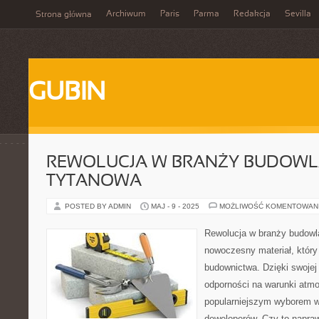
Archiwum
Paris
Parma
Redakcja
Sevilla
Strona główna
GUBIN
REWOLUCJA W BRANŻY BUDOWLA
TYTANOWA
POSTED BY ADMIN
MAJ - 9 - 2025
MOŻLIWOŚĆ KOMENTOWAN
Rewolucja w branży budowla
nowoczesny materiał, który
budownictwa. Dzięki swojej 
odporności na warunki atmo
popularniejszym wyborem w
deweloperów. Czy to napra