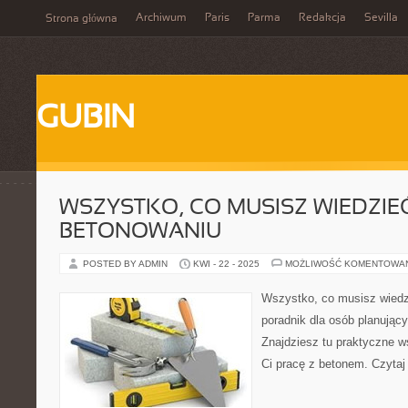
Archiwum
Paris
Parma
Redakcja
Sevilla
Strona główna
GUBIN
WSZYSTKO, CO MUSISZ WIEDZIE
BETONOWANIU
POSTED BY ADMIN
KWI - 22 - 2025
MOŻLIWOŚĆ KOMENTOWA
Wszystko, co musisz wiedzi
poradnik dla osób planując
Znajdziesz tu praktyczne wsk
Ci pracę z betonem. Czytaj 