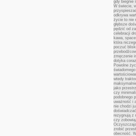
gdy biegnie 
W świecie, 
przyspiesza
odkrywa war
życie to nie 
głębsze doś
pędzić od za
celebracji d
kawa, space
która niczeg
poczuć blis
przebodźcowa
zmęczenie in
dotyka cora
Powolne życi
świadomego 
wartościowan
wtedy trakto
maksymalnie
jako przestr
czy minimali
podobnego po
uważność i 
nie chodzi ju
doświadczać 
rezygnują z
czy zobowiąz
Oczyszczają
zrobić przes
obecność. W