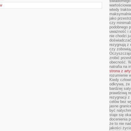
świadomego 
wartościowan
ÓW
wtedy trakto
maksymalnie
jako przestr
czy minimali
podobnego po
uważność i 
nie chodzi ju
doświadczać 
rezygnują z
czy zobowiąz
Oczyszczają
zrobić przes
obecność. W
natrafia na i
strona z art
rozumienie w
Kiedy człow
odkrywa, że 
bardziej sat
prawdziwą r
rezygnacji z
celów bez w
jasne granic
być natychm
staje się ok
docenienia p
że to nie n
jakości życi