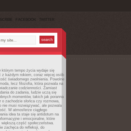
SCRIBE
FACEBOOK
TWITTER
w którym tempo życia wydaje się
ć z każdym rokiem, coraz więcej osób
tość świadomego zwolnienia. Powolne
moda, lecz filozofia, która pozwala na
wiadczanie codzienności. Zamiast
dania do zadania, ludzie uczą się
robnych momentów, takich jak poranna
r o zachodzie słońca czy rozmowa,
o nie musi rozwiązywać, ale pozwala
kość. W atmosferze ciągłego
nia idea ta staje się antidotum na
formacyjne i emocjonalne, które
z większą część społeczeństwa.
e zachęca do refleksji, do