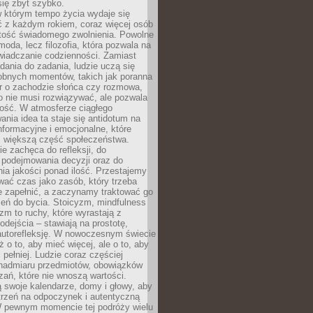
się zbyt szybko.
w którym tempo życia wydaje się
ć z każdym rokiem, coraz więcej osób
tość świadomego zwolnienia. Powolne
moda, lecz filozofia, która pozwala na
wiadczanie codzienności. Zamiast
dania do zadania, ludzie uczą się
robnych momentów, takich jak poranna
r o zachodzie słońca czy rozmowa,
o nie musi rozwiązywać, ale pozwala
kość. W atmosferze ciągłego
nia idea ta staje się antidotum na
formacyjne i emocjonalne, które
z większą część społeczeństwa.
e zachęca do refleksji, do
podejmowania decyzji oraz do
ia jakości ponad ilość. Przestajemy
wać czas jako zasób, który trzeba
 zapełnić, a zaczynamy traktować go
zeń do bycia. Stoicyzm, mindfulness
zm to ruchy, które wyrastają z
dejścia – stawiają na prostotę,
autorefleksję. W nowoczesnym świecie
ż o to, aby mieć więcej, ale o to, aby
pełniej. Ludzie coraz częściej
 nadmiaru przedmiotów, obowiązków
ań, które nie wnoszą wartości.
 swoje kalendarze, domy i głowy, aby
trzeń na odpoczynek i autentyczną
 pewnym momencie tej podróży wielu