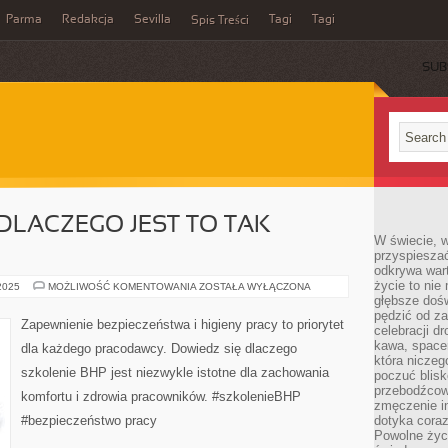
Parma
Redakcja
Sevilla
Tagi
Tagi
Spis Treści
SUB
 DLACZEGO JEST TO TAK
W świecie, 
przyspiesza
odkrywa war
życie to nie 
SZKOLENIE
 2025
MOŻLIWOŚĆ KOMENTOWANIA
ZOSTAŁA WYŁĄCZONA
BHP:
głębsze doś
DLACZEGO
pędzić od za
JEST
Zapewnienie bezpieczeństwa i higieny pracy to priorytet
celebracji d
TO
TAK
kawa, space
dla każdego pracodawcy. Dowiedz się dlaczego
ISTOTNE?
która niczeg
szkolenie BHP jest niezwykle istotne dla zachowania
poczuć blis
przebodźcowa
komfortu i zdrowia pracowników. #szkolenieBHP
zmęczenie in
#bezpieczeństwo pracy
dotyka cora
Powolne życi