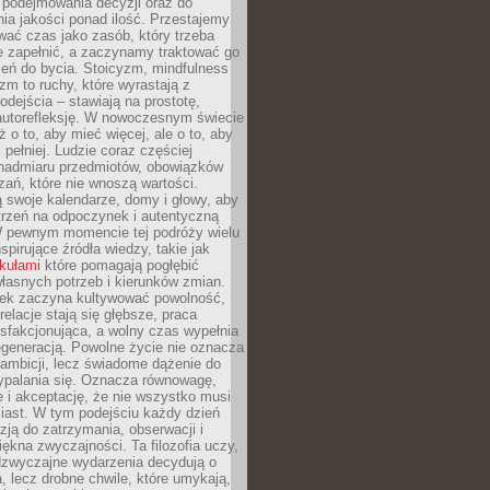
podejmowania decyzji oraz do
ia jakości ponad ilość. Przestajemy
wać czas jako zasób, który trzeba
 zapełnić, a zaczynamy traktować go
zeń do bycia. Stoicyzm, mindfulness
zm to ruchy, które wyrastają z
dejścia – stawiają na prostotę,
autorefleksję. W nowoczesnym świecie
ż o to, aby mieć więcej, ale o to, aby
pełniej. Ludzie coraz częściej
 nadmiaru przedmiotów, obowiązków
ań, które nie wnoszą wartości.
 swoje kalendarze, domy i głowy, aby
trzeń na odpoczynek i autentyczną
 pewnym momencie tej podróży wielu
nspirujące źródła wiedzy, takie jak
ykułami
które pomagają pogłębić
łasnych potrzeb i kierunków zmian.
iek zaczyna kultywować powolność,
relacje stają się głębsze, praca
ysfakcjonująca, a wolny czas wypełnia
egeneracją. Powolne życie nie oznacza
 ambicji, lecz świadome dążenie do
ypalania się. Oznacza równowagę,
e i akceptację, że nie wszystko musi
iast. W tym podejściu każdy dzień
azją do zatrzymania, obserwacji i
iękna zwyczajności. Ta filozofia uczy,
adzwyczajne wydarzenia decydują o
a, lecz drobne chwile, które umykają,