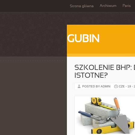
Archiwum
Paris
Strona główna
GUBIN
SZKOLENIE BHP:
ISTOTNE?
POSTED BY ADMIN
CZE - 19 -