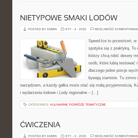
NIETYPOWE SMAKI LODÓW
POSTED BY ADMIN
STY - 4 - 2026
MOŻLIWOŚĆ KOMENTOWAN
Speed-Ice to przestrzeń, w 
spotyka się z praktyką. To
którzy chcą robić desery m
osób, które lubią testować 
dlaczego jedne porcje wych
bywają ziarniste. Tu zimno 
narzędziem, a każdy gałka może stać się małą przyjemnością. K
i wydarzenia lodowe i Lody regionalne – […]
CATEGORIES:
KULINARNE PODRÓŻE TEMATYCZNE
ĆWICZENIA
POSTED BY ADMIN
STY - 3 - 2026
MOŻLIWOŚĆ KOMENTOWAN