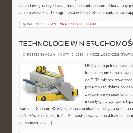
sprzedawcą, usługodawcą, firmą lub kontrahentem. Idea strony je
a nie przytłaczać. Dlatego treści w BlogdlaKonsumenta.pl opieraj
CATEGORIES:
OPINIE NASZYCH CZYTELNIKÓW
TECHNOLOGIE W NIERUCHOMOŚ
POSTED BY ADMIN
STY - 6 - 2026
MOŻLIWOŚĆ KOMENTOWAN
RSGN.pl to pełny serwis, k
konsulting oraz inwestowani
do Z. To miejsce stworzone
podejmować dobrze policzon
zakupie pierwszego lokum, 
inwestycji na wynajem, flipp
wartości. Sednem RSGN.pl jest doświadczenie połączona z metod
ogólników znajdziesz tu ścieżki postępowania, checklisty i schem
od pomysłu do […]