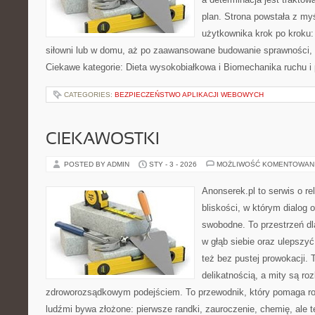
plan. Strona powstała z my
użytkownika krok po kroku:
siłowni lub w domu, aż po zaawansowane budowanie sprawności, m
Ciekawe kategorie: Dieta wysokobiałkowa i Biomechanika ruchu i 
CATEGORIES:
BEZPIECZEŃSTWO APLIKACJI WEBOWYCH
CIEKAWOSTKI
POSTED BY ADMIN
STY - 3 - 2026
MOŻLIWOŚĆ KOMENTOWAN
Anonserek.pl to serwis o re
bliskości, w którym dialog 
swobodne. To przestrzeń dl
w głąb siebie oraz ulepszy
też bez pustej prowokacji. 
delikatnością, a mity są ro
zdroworozsądkowym podejściem. To przewodnik, który pomaga ro
ludźmi bywa złożone: pierwsze randki, zauroczenie, chemię, ale te