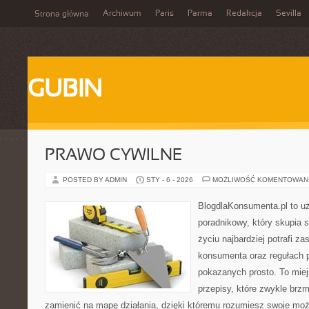
Archiwum
Paris
Parma
Redakcja
Sevilla
Strona główna
GUBIN
PRAWO CYWILNE
POSTED BY ADMIN
STY - 6 - 2026
MOŻLIWOŚĆ KOMENTOWAN
BlogdlaKonsumenta.pl to u
poradnikowy, który skupia 
życiu najbardziej potrafi z
konsumenta oraz regułach 
pokazanych prosto. To miej
przepisy, które zwykle brzm
zamienić na mapę działania, dzięki któremu rozumiesz swoje moż