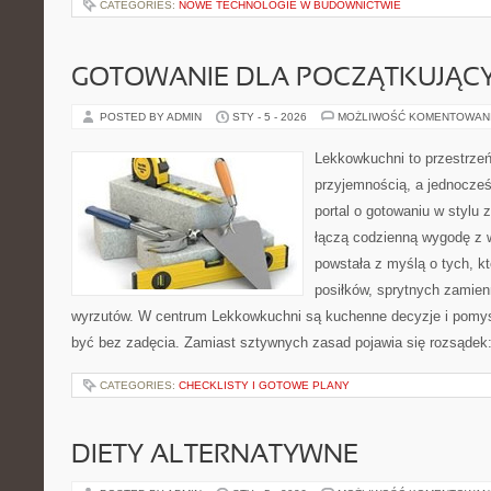
CATEGORIES:
NOWE TECHNOLOGIE W BUDOWNICTWIE
GOTOWANIE DLA POCZĄTKUJĄC
POSTED BY ADMIN
STY - 5 - 2026
MOŻLIWOŚĆ KOMENTOWAN
Lekkowkuchni to przestrzeń
przyjemnością, a jednocześ
portal o gotowaniu w stylu 
łączą codzienną wygodę z 
powstała z myślą o tych, k
posiłków, sprytnych zamien
wyrzutów. W centrum Lekkowkuchni są kuchenne decyzje i pomys
być bez zadęcia. Zamiast sztywnych zasad pojawia się rozsądek:
CATEGORIES:
CHECKLISTY I GOTOWE PLANY
DIETY ALTERNATYWNE