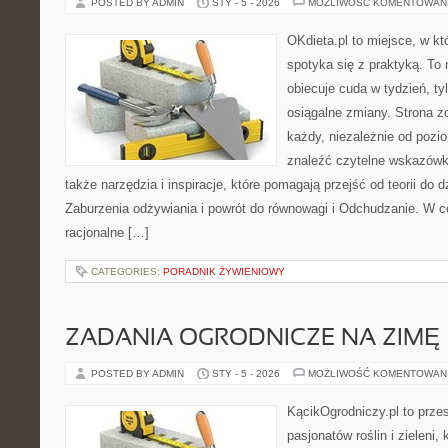
POSTED BY ADMIN
STY - 5 - 2026
MOŻLIWOŚĆ KOMENTOWAN
OKdieta.pl to miejsce, w k
spotyka się z praktyką. To n
obiecuje cuda w tydzień, ty
osiągalne zmiany. Strona z
każdy, niezależnie od pozi
znaleźć czytelne wskazówk
także narzędzia i inspiracje, które pomagają przejść od teorii do 
Zaburzenia odżywiania i powrót do równowagi i Odchudzanie. W c
racjonalne […]
CATEGORIES:
PORADNIK ŻYWIENIOWY
ZADANIA OGRODNICZE NA ZIMĘ
POSTED BY ADMIN
STY - 5 - 2026
MOŻLIWOŚĆ KOMENTOWAN
KącikOgrodniczy.pl to prze
pasjonatów roślin i zieleni,