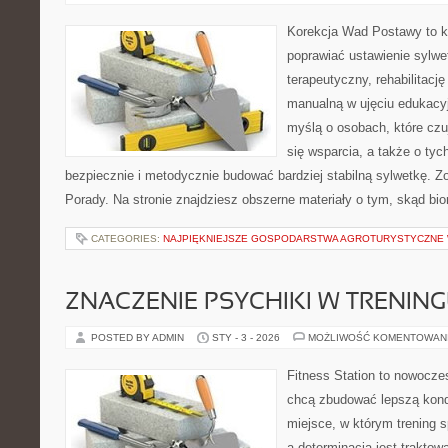
Korekcja Wad Postawy to ko
poprawiać ustawienie sylwet
terapeutyczny, rehabilitację 
manualną w ujęciu edukacy
myślą o osobach, które czu
się wsparcia, a także o tyc
bezpiecznie i metodycznie budować bardziej stabilną sylwetkę. Z
Porady. Na stronie znajdziesz obszerne materiały o tym, skąd bio
CATEGORIES:
NAJPIĘKNIEJSZE GOSPODARSTWA AGROTURYSTYCZNE
ZNACZENIE PSYCHIKI W TRENIN
POSTED BY ADMIN
STY - 3 - 2026
MOŻLIWOŚĆ KOMENTOWAN
Fitness Station to nowoczes
chcą zbudować lepszą kond
miejsce, w którym trening s
a determinacja jest trakto