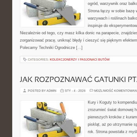
ogród, warzywnik oraz bal
Strona łączy w sobie bazę 
warzywach i roślinach balk
inspiruje do eksperymentow
Niezależnie od tego, czy masz kilka donic na parapecie, znajdzies
zorganizować pracę, uniknąć błędy i cieszyć się pięknym efekte
Polecamy Techniki Ogrodnicze […]
CATEGORIES:
KOLEKCJONERZY I PASJONACI BUTÓW
JAK ROZPOZNAWAĆ GATUNKI P
POSTED BY ADMIN
STY - 4 - 2026
MOŻLIWOŚĆ KOMENTOWAN
Kury i Koguty to kompendiu
zrozumieć świat domowej ho
pierwszych kroków z kuram
piskląt, aż po utrzymanie 
rok. Strona powstała z myśl