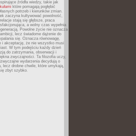
nspirujące źródła wiedzy, takie jak
ykułami
które pomagają pogłębić
łasnych potrzeb i kierunków zmian.
iek zaczyna kultywować powolność,
relacje stają się głębsze, praca
ysfakcjonująca, a wolny czas wypełnia
egeneracją. Powolne życie nie oznacza
 ambicji, lecz świadome dążenie do
ypalania się. Oznacza równowagę,
e i akceptację, że nie wszystko musi
iast. W tym podejściu każdy dzień
azją do zatrzymania, obserwacji i
iękna zwyczajności. Ta filozofia uczy,
adzwyczajne wydarzenia decydują o
a, lecz drobne chwile, które umykają,
się zbyt szybko.