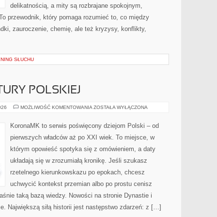
delikatnością, a mity są rozbrajane spokojnym,
o przewodnik, który pomaga rozumieć to, co między
ki, zauroczenie, chemię, ale też kryzysy, konflikty,
ENING SŁUCHU
TURY POLSKIEJ
HISTORIA
026
MOŻLIWOŚĆ KOMENTOWANIA
ZOSTAŁA WYŁĄCZONA
LITERATURY
POLSKIEJ
KoronaMK to serwis poświęcony dziejom Polski – od
pierwszych władców aż po XXI wiek. To miejsce, w
którym opowieść spotyka się z omówieniem, a daty
układają się w zrozumiałą kronikę. Jeśli szukasz
rzetelnego kierunkowskazu po epokach, chcesz
uchwycić kontekst przemian albo po prostu cenisz
śnie taką bazą wiedzy. Nowości na stronie Dynastie i
e. Największą siłą historii jest następstwo zdarzeń: z […]