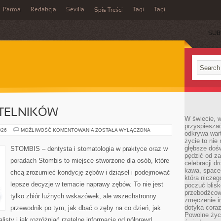
Parma
Redakcja
Sevilla
Tagi
Tagi
Spis Treści
SUB
YTELNIKÓW
W świecie, 
przyspiesza
PYTANIA
026
MOŻLIWOŚĆ KOMENTOWANIA
ZOSTAŁA WYŁĄCZONA
odkrywa war
OD
życie to nie 
CZYTELNIKÓW
głębsze doś
STOMBIS – dentysta i stomatologia w praktyce oraz w
pędzić od za
poradach Stombis to miejsce stworzone dla osób, które
celebracji d
kawa, space
chcą zrozumieć kondycję zębów i dziąseł i podejmować
która niczeg
lepsze decyzje w temacie naprawy zębów. To nie jest
poczuć blis
przebodźcowa
tylko zbiór luźnych wskazówek, ale wszechstronny
zmęczenie in
dotyka cora
przewodnik po tym, jak dbać o zęby na co dzień, jak
Powolne życi
listy i jak rozróżniać rzetelne informacje od półprawd.