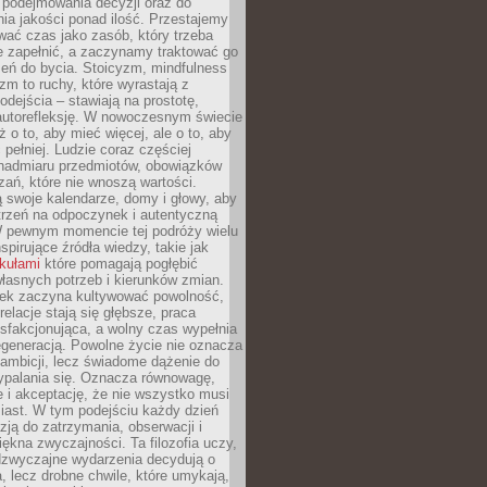
podejmowania decyzji oraz do
ia jakości ponad ilość. Przestajemy
wać czas jako zasób, który trzeba
 zapełnić, a zaczynamy traktować go
zeń do bycia. Stoicyzm, mindfulness
zm to ruchy, które wyrastają z
dejścia – stawiają na prostotę,
autorefleksję. W nowoczesnym świecie
ż o to, aby mieć więcej, ale o to, aby
pełniej. Ludzie coraz częściej
 nadmiaru przedmiotów, obowiązków
ań, które nie wnoszą wartości.
 swoje kalendarze, domy i głowy, aby
trzeń na odpoczynek i autentyczną
 pewnym momencie tej podróży wielu
nspirujące źródła wiedzy, takie jak
ykułami
które pomagają pogłębić
łasnych potrzeb i kierunków zmian.
iek zaczyna kultywować powolność,
relacje stają się głębsze, praca
ysfakcjonująca, a wolny czas wypełnia
egeneracją. Powolne życie nie oznacza
 ambicji, lecz świadome dążenie do
ypalania się. Oznacza równowagę,
e i akceptację, że nie wszystko musi
iast. W tym podejściu każdy dzień
azją do zatrzymania, obserwacji i
iękna zwyczajności. Ta filozofia uczy,
adzwyczajne wydarzenia decydują o
a, lecz drobne chwile, które umykają,