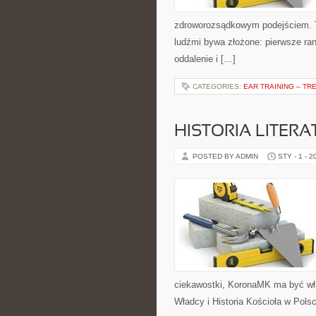
zdroworozsądkowym podejściem. T
ludźmi bywa złożone: pierwsze rand
oddalenie i […]
CATEGORIES:
EAR TRAINING – TR
HISTORIA LITERA
POSTED BY ADMIN
STY - 1 - 2
ciekawostki, KoronaMK ma być wła
Władcy i Historia Kościoła w Polsc