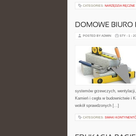
CATEGORIES:
NARZĘDZIA RĘCZNE
DOMOWE BIURO 
POSTED BY ADMIN
STY - 1 - 2
systemów grzewczych, wentylacji,
Kamień i cegła w budownictwie i K
wokół sprawdzonych […]
CATEGORIES:
SMAKI KONTYNENT