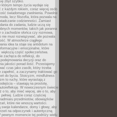
się zbyt szybko.
w którym tempo życia wydaje się
ć z każdym rokiem, coraz więcej osób
tość świadomego zwolnienia. Powolne
moda, lecz filozofia, która pozwala na
wiadczanie codzienności. Zamiast
dania do zadania, ludzie uczą się
robnych momentów, takich jak poranna
r o zachodzie słońca czy rozmowa,
o nie musi rozwiązywać, ale pozwala
kość. W atmosferze ciągłego
nia idea ta staje się antidotum na
formacyjne i emocjonalne, które
z większą część społeczeństwa.
e zachęca do refleksji, do
podejmowania decyzji oraz do
ia jakości ponad ilość. Przestajemy
wać czas jako zasób, który trzeba
 zapełnić, a zaczynamy traktować go
zeń do bycia. Stoicyzm, mindfulness
zm to ruchy, które wyrastają z
dejścia – stawiają na prostotę,
autorefleksję. W nowoczesnym świecie
ż o to, aby mieć więcej, ale o to, aby
pełniej. Ludzie coraz częściej
 nadmiaru przedmiotów, obowiązków
ań, które nie wnoszą wartości.
 swoje kalendarze, domy i głowy, aby
trzeń na odpoczynek i autentyczną
 pewnym momencie tej podróży wielu