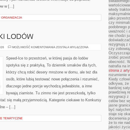
świadomego 
wartościowan
ów w […]
wtedy trakto
maksymalnie
 ORGANIZACJA
jako przestr
czy minimali
podobnego po
uważność i 
nie chodzi ju
KI LODÓW
doświadczać 
rezygnują z
NIETYPOWE
026
MOŻLIWOŚĆ KOMENTOWANIA
ZOSTAŁA WYŁĄCZONA
czy zobowiąz
SMAKI
Oczyszczają
LODÓW
zrobić przes
Speed-Ice to przestrzeń, w której pasja do lodów
obecność. W
spotyka się z praktyką. To dziennik smaków dla tych,
natrafia na i
strona z art
którzy chcą robić desery mrożone w domu, ale też dla
rozumienie w
osób, które lubią testować nowe połączenia i rozumieć,
Kiedy człow
odkrywa, że 
dlaczego jedne porcje wychodzą jedwabiste, a inne
bardziej sat
prawdziwą r
bywają ziarniste. Tu zimno nie jest przeszkodą, tylko
rezygnacji z
tać się małą przyjemnością. Kategorie ciekawe to Konkursy
celów bez w
jasne granic
lne – […]
być natychm
staje się ok
docenienia p
ŻE TEMATYCZNE
że to nie n
jakości życi