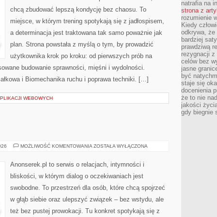
natrafia na i
chcą zbudować lepszą kondycję bez chaosu. To
strona z art
rozumienie w
miejsce, w którym trening spotykają się z jadłospisem,
Kiedy człow
odkrywa, że 
a determinacja jest traktowana tak samo poważnie jak
bardziej sat
plan. Strona powstała z myślą o tym, by prowadzić
prawdziwą r
rezygnacji z
użytkownika krok po kroku: od pierwszych prób na
celów bez w
sowane budowanie sprawności, mięśni i wydolności.
jasne granic
być natychm
ałkowa i Biomechanika ruchu i poprawa techniki. […]
staje się ok
docenienia p
że to nie n
PLIKACJI WEBOWYCH
jakości życi
gdy biegnie 
CIEKAWOSTKI
026
MOŻLIWOŚĆ KOMENTOWANIA
ZOSTAŁA WYŁĄCZONA
Anonserek.pl to serwis o relacjach, intymności i
bliskości, w którym dialog o oczekiwaniach jest
swobodne. To przestrzeń dla osób, które chcą spojrzeć
w głąb siebie oraz ulepszyć związek – bez wstydu, ale
też bez pustej prowokacji. Tu konkret spotykają się z