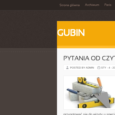
Archiwum
Paris
Strona główna
GUBIN
PYTANIA OD CZ
POSTED BY ADMIN
STY - 4 - 2
przygotować się do wizyty u specja