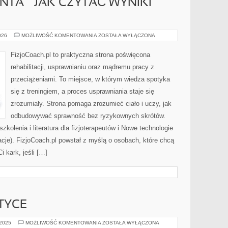
NTA – JAK CZYTAĆ WYNIKI
EDUKACJA
026
MOŻLIWOŚĆ KOMENTOWANIA
ZOSTAŁA WYŁĄCZONA
PACJENTA
–
JAK
FizjoCoach.pl to praktyczna strona poświęcona
CZYTAĆ
WYNIKI
rehabilitacji, usprawnianiu oraz mądremu pracy z
BADAŃ
przeciążeniami. To miejsce, w którym wiedza spotyka
się z treningiem, a proces usprawniania staje się
zrozumiały. Strona pomaga zrozumieć ciało i uczy, jak
odbudowywać sprawność bez ryzykownych skrótów.
zkolenia i literatura dla fizjoterapeutów i Nowe technologie
ikacje). FizjoCoach.pl powstał z myślą o osobach, które chcą
i kark, jeśli […]
TYCE
ETYKA
 2025
MOŻLIWOŚĆ KOMENTOWANIA
ZOSTAŁA WYŁĄCZONA
W