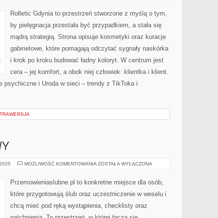
KOSMETYCE
Rolletic Gdynia to przestrzeń stworzone z myślą o tym,
by pielęgnacja przestała być przypadkiem, a stała się
mądrą strategią. Strona opisuje kosmetyki oraz kuracje
gabinetowe, które pomagają odczytać sygnały naskórka
i krok po kroku budować ładny koloryt. W centrum jest
cera – jej komfort, a obok niej człowiek: klientka i klient.
 psychiczne i Uroda w sieci – trendy z TikToka i
STRAWERSJA
WY
MIESIĄC
 2025
MOŻLIWOŚĆ KOMENTOWANIA
ZOSTAŁA WYŁĄCZONA
MIODOWY
Przemowieniaslubne.pl to konkretne miejsce dla osób,
które przygotowują ślub oraz uczestniczenie w weselu i
chcą mieć pod ręką wystąpienia, checklisty oraz
natchnienia. To przestrzeń, w której łączą się