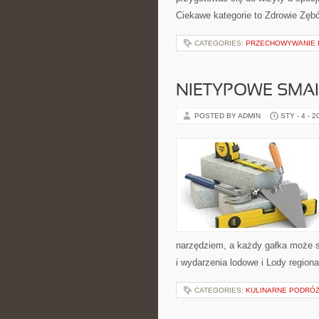
Ciekawe kategorie to Zdrowie Zęb
CATEGORIES:
PRZECHOWYWANIE I
NIETYPOWE SMA
POSTED BY ADMIN
STY - 4 - 2
narzędziem, a każdy gałka może s
i wydarzenia lodowe i Lody regiona
CATEGORIES:
KULINARNE PODRÓ