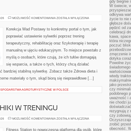
gdy biegnie 
W świecie, 
przyspiesza
odkrywa war
ĆWICZENIA
026
MOŻLIWOŚĆ KOMENTOWANIA
ZOSTAŁA WYŁĄCZONA
życie to nie 
głębsze doś
pędzić od za
Korekcja Wad Postawy to konkretny portal o tym, jak
celebracji d
poprawiać ustawienie sylwetki poprzez trening
kawa, space
która niczeg
terapeutyczny, rehabilitację oraz fizykoterapię i terapię
poczuć blis
przebodźcowa
manualną w ujęciu edukacyjnym. To miejsce powstało z
zmęczenie in
myślą o osobach, które czują, że ich tułów domagają
dotyka cora
Powolne życi
się wsparcia, a także o tych, którzy chcą działać
świadomego 
 bardziej stabilną sylwetkę. Zobacz także Zdrowa dieta i
wartościowan
wtedy trakto
zerne materiały o tym, skąd biorą się nieprawidłowe […]
maksymalnie
jako przestr
czy minimali
GOSPODARSTWA AGROTURYSTYCZNE W POLSCE
podobnego po
uważność i 
nie chodzi ju
doświadczać 
HIKI W TRENINGU
rezygnują z
czy zobowiąz
ZNACZENIE
026
MOŻLIWOŚĆ KOMENTOWANIA
ZOSTAŁA WYŁĄCZONA
Oczyszczają
PSYCHIKI
zrobić przes
W
TRENINGU
obecność. W
Fitness Station to nowoczesna platforma dla osób, które