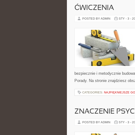
ĆWICZENIA
POSTED BY ADMIN
STY - 3 - 2
bezpiecznie i metodycznie budować
Porady. Na stronie znajdziesz obs
CATEGORIES:
NAJPIĘKNIEJSZE 
ZNACZENIE PSYC
POSTED BY ADMIN
STY - 3 - 2