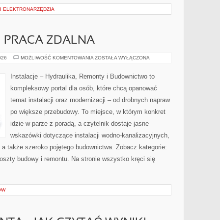
 I ELEKTRONARZĘDZIA
I PRACA ZDALNA
DOMOWE
026
MOŻLIWOŚĆ KOMENTOWANIA
ZOSTAŁA WYŁĄCZONA
BIURO
I
PRACA
Instalacje – Hydraulika, Remonty i Budownictwo to
ZDALNA
kompleksowy portal dla osób, które chcą opanować
temat instalacji oraz modernizacji – od drobnych napraw
po większe przebudowy. To miejsce, w którym konkret
idzie w parze z poradą, a czytelnik dostaje jasne
wskazówki dotyczące instalacji wodno-kanalizacyjnych,
 a także szeroko pojętego budownictwa. Zobacz kategorie:
oszty budowy i remontu. Na stronie wszystko kręci się
ÓW