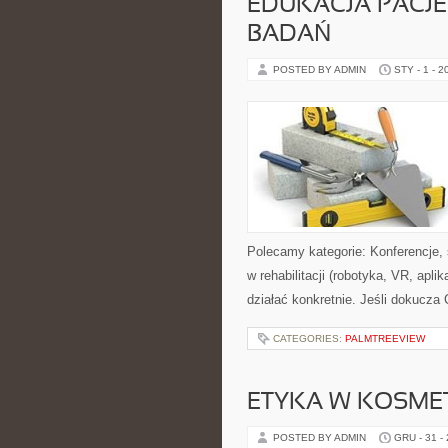
EDUKACJA PACJE
BADAŃ
POSTED BY ADMIN
STY - 1 - 2
Polecamy kategorie: Konferencje, s
w rehabilitacji (robotyka, VR, apl
działać konkretnie. Jeśli dokucza C
CATEGORIES:
PALMTREEVIEW
ETYKA W KOSME
POSTED BY ADMIN
GRU - 31 -