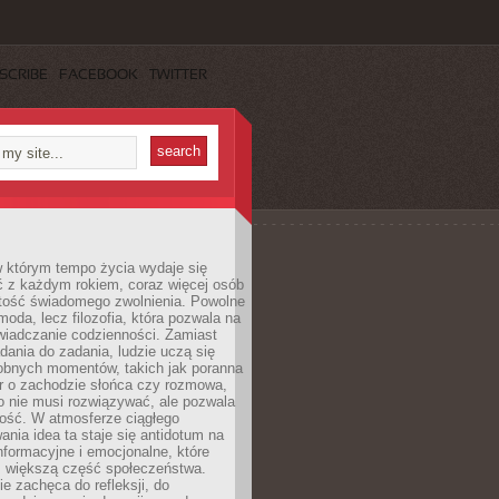
SCRIBE
FACEBOOK
TWITTER
w którym tempo życia wydaje się
ć z każdym rokiem, coraz więcej osób
tość świadomego zwolnienia. Powolne
moda, lecz filozofia, która pozwala na
wiadczanie codzienności. Zamiast
dania do zadania, ludzie uczą się
robnych momentów, takich jak poranna
r o zachodzie słońca czy rozmowa,
o nie musi rozwiązywać, ale pozwala
kość. W atmosferze ciągłego
nia idea ta staje się antidotum na
formacyjne i emocjonalne, które
z większą część społeczeństwa.
e zachęca do refleksji, do