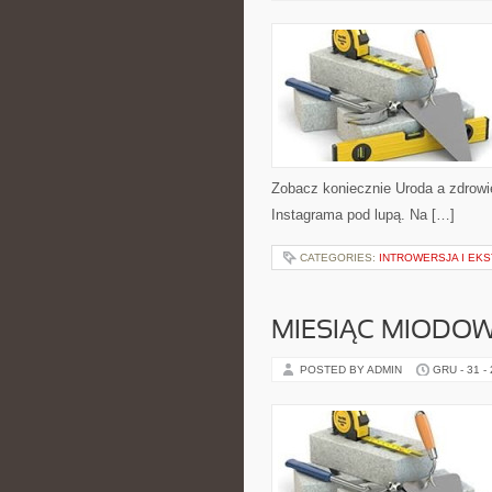
Zobacz koniecznie Uroda a zdrowie
Instagrama pod lupą. Na […]
CATEGORIES:
INTROWERSJA I EK
MIESIĄC MIODO
POSTED BY ADMIN
GRU - 31 -