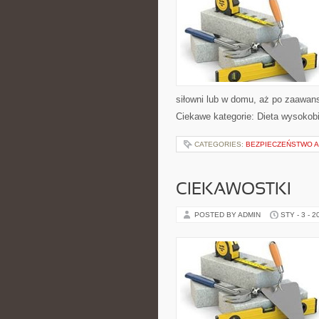
siłowni lub w domu, aż po zaawan
Ciekawe kategorie: Dieta wysokobi
CATEGORIES:
BEZPIECZEŃSTWO A
CIEKAWOSTKI
POSTED BY ADMIN
STY - 3 - 2