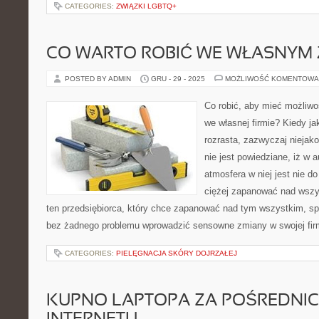
CATEGORIES:
ZWIĄZKI LGBTQ+
CO WARTO ROBIĆ WE WŁASNYM 
POSTED BY ADMIN
GRU - 29 - 2025
MOŻLIWOŚĆ KOMENTOWA
Co robić, aby mieć możliw
we własnej firmie? Kiedy ja
rozrasta, zazwyczaj niejako
nie jest powiedziane, iż w
atmosfera w niej jest nie do
ciężej zapanować nad wszy
ten przedsiębiorca, który chce zapanować nad tym wszystkim, s
bez żadnego problemu wprowadzić sensowne zmiany w swojej fir
CATEGORIES:
PIELĘGNACJA SKÓRY DOJRZAŁEJ
KUPNO LAPTOPA ZA POŚREDNI