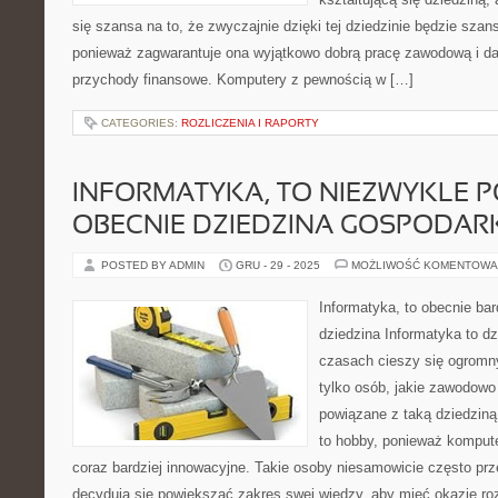
się szansa na to, że zwyczajnie dzięki tej dziedzinie będzie szan
ponieważ zagwarantuje ona wyjątkowo dobrą pracę zawodową i da
przychody finansowe. Komputery z pewnością w […]
CATEGORIES:
ROZLICZENIA I RAPORTY
INFORMATYKA, TO NIEZWYKLE
OBECNIE DZIEDZINA GOSPODAR
POSTED BY ADMIN
GRU - 29 - 2025
MOŻLIWOŚĆ KOMENTOWA
Informatyka, to obecnie bar
dziedzina Informatyka to dz
czasach cieszy się ogromn
tylko osób, jakie zawodowo
powiązane z taką dziedziną, 
to hobby, ponieważ kompute
coraz bardziej innowacyjne. Takie osoby niesamowicie często prze
decydują się powiększać zakres swej wiedzy, aby mieć okazje roz