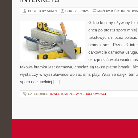
INTERNETU
POSTED BY ADMIN
GRU - 28 - 2025
MOŻLIWOŚĆ KOMENTOWA
Gdzie kupimy używany telef
chcą po prostu sporo mniej
tekstowych, można polecić 
bramek sms. Przecież inte
całkowicie darmowa usługa, 
okazję słać wiele wiadomo
takowa bramka jest darmowa, chociaż są także płatne bramki. Aby
wystarczy w wyszukiwarce wpisać sms play. Właśnie dzięki tem
sporo najzupełniej […]
CATEGORIES:
INWESTOWANIE W NIERUCHOMOŚCI