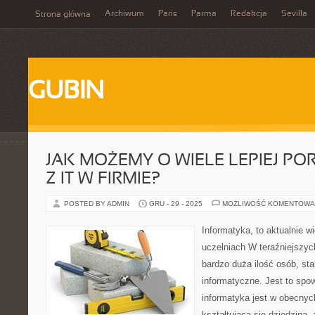
Archiwum
Paris
Parma
Redakcja
Sevilla
Strona główna
GUBIN
JAK MOŻEMY O WIELE LEPIEJ PO
Z IT W FIRMIE?
POSTED BY ADMIN
GRU - 29 - 2025
MOŻLIWOŚĆ KOMENTOWA
Informatyka, to aktualnie w
uczelniach W teraźniejszy
bardzo duża ilość osób, sta
informatyczne. Jest to sp
informatyka jest w obecnyc
kształtującą się dziedziną,