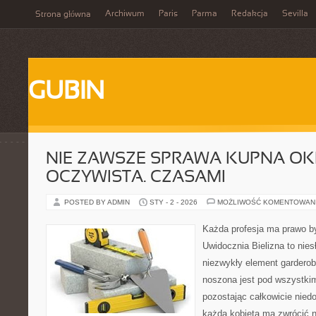
Archiwum
Paris
Parma
Redakcja
Sevilla
Strona główna
GUBIN
NIE ZAWSZE SPRAWA KUPNA OKR
OCZYWISTA. CZASAMI
POSTED BY ADMIN
STY - 2 - 2026
MOŻLIWOŚĆ KOMENTOWAN
Każda profesja ma prawo by
Uwidocznia Bielizna to nie
niezwykły element garderob
noszona jest pod wszystkim
pozostając całkowicie niedo
każda kobieta ma zwrócić n