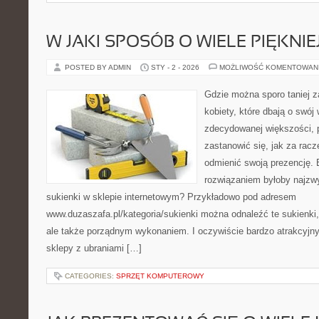
W JAKI SPOSÓB O WIELE PIĘKNI
POSTED BY ADMIN
STY - 2 - 2026
MOŻLIWOŚĆ KOMENTOWAN
Gdzie można sporo taniej z
kobiety, które dbają o swój
zdecydowanej większości, 
zastanowić się, jak za racze
odmienić swoją prezencję
rozwiązaniem byłoby najzw
sukienki w sklepie internetowym? Przykładowo pod adresem
www.duzaszafa.pl/kategoria/sukienki można odnaleźć te sukienki,
ale także porządnym wykonaniem. I oczywiście bardzo atrakcyjny
sklepy z ubraniami […]
CATEGORIES:
SPRZĘT KOMPUTEROWY