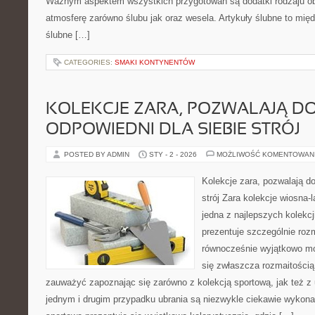
Ważnym aspektem wszystkich przygotowań są dodatki rodzaju obr
atmosferę zarówno ślubu jak oraz wesela. Artykuły ślubne to międ
ślubne […]
CATEGORIES:
SMAKI KONTYNENTÓW
KOLEKCJE ZARA, POZWALAJĄ D
ODPOWIEDNI DLA SIEBIE STRÓJ
POSTED BY ADMIN
STY - 2 - 2026
MOŻLIWOŚĆ KOMENTOWAN
Kolekcje zara, pozwalają do
strój Zara kolekcje wiosna-
jedna z najlepszych kolekcj
prezentuje szczególnie rozma
równocześnie wyjątkowo mo
się zwłaszcza rozmaitością
zauważyć zapoznając się zarówno z kolekcją sportową, jak też z
jednym i drugim przypadku ubrania są niezwykle ciekawie wykona