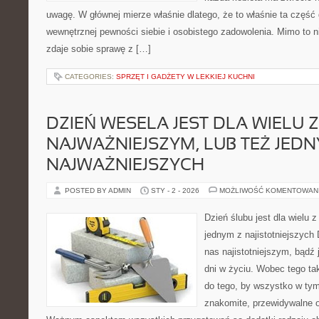
uwagę. W głównej mierze właśnie dlatego, że to właśnie ta część
wewnętrznej pewności siebie i osobistego zadowolenia. Mimo to n
zdaje sobie sprawę z […]
CATEGORIES:
SPRZĘT I GADŻETY W LEKKIEJ KUCHNI
DZIEŃ WESELA JEST DLA WIELU 
NAJWAŻNIEJSZYM, LUB TEŻ JEDN
NAJWAŻNIEJSZYCH
POSTED BY ADMIN
STY - 2 - 2026
MOŻLIWOŚĆ KOMENTOWAN
Dzień ślubu jest dla wielu 
jednym z najistotniejszych 
nas najistotniejszym, bądź
dni w życiu. Wobec tego t
do tego, by wszystko w ty
znakomite, przewidywalne 