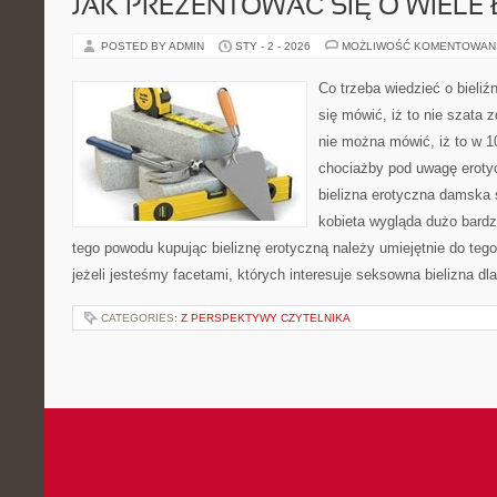
JAK PREZENTOWAĆ SIĘ O WIELE 
POSTED BY ADMIN
STY - 2 - 2026
MOŻLIWOŚĆ KOMENTOWAN
Co trzeba wiedzieć o bieliź
się mówić, iż to nie szata z
nie można mówić, iż to w
chociażby pod uwagę eroty
bielizna erotyczna damska 
kobieta wygląda dużo bardzi
tego powodu kupując bieliznę erotyczną należy umiejętnie do teg
jeżeli jesteśmy facetami, których interesuje seksowna bielizna dl
CATEGORIES:
Z PERSPEKTYWY CZYTELNIKA