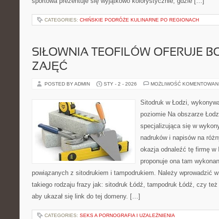
sportowa prezentuje się wyjątkowo kolorystycznie, gdzie […]
CATEGORIES:
CHIŃSKIE PODRÓŻE KULINARNE PO REGIONACH
SIŁOWNIA TEOFILÓW OFERUJE B
ZAJĘĆ
POSTED BY ADMIN
STY - 2 - 2026
MOŻLIWOŚĆ KOMENTOWAN
Sitodruk w Łodzi, wykonyw
poziomie Na obszarze Łodzi
specjalizująca się w wykon
nadruków i napisów na różn
okazja odnaleźć tę firmę w 
proponuje ona tam wykonan
powiązanych z sitodrukiem i tampodrukiem. Należy wprowadzić w
takiego rodzaju frazy jak: sitodruk Łódź, tampodruk Łódź, czy te
aby ukazał się link do tej domeny. […]
CATEGORIES:
SEKS A PORNOGRAFIA I UZALEŻNIENIA