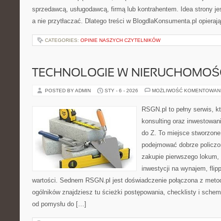
sprzedawcą, usługodawcą, firmą lub kontrahentem. Idea strony je
a nie przytłaczać. Dlatego treści w BlogdlaKonsumenta.pl opieraj
CATEGORIES:
OPINIE NASZYCH CZYTELNIKÓW
TECHNOLOGIE W NIERUCHOMOŚ
POSTED BY ADMIN
STY - 6 - 2026
MOŻLIWOŚĆ KOMENTOWAN
RSGN.pl to pełny serwis, k
konsulting oraz inwestowani
do Z. To miejsce stworzone
podejmować dobrze policzon
zakupie pierwszego lokum, 
inwestycji na wynajem, flipp
wartości. Sednem RSGN.pl jest doświadczenie połączona z metod
ogólników znajdziesz tu ścieżki postępowania, checklisty i schem
od pomysłu do […]