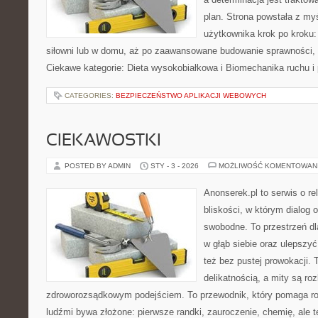
plan. Strona powstała z my
użytkownika krok po kroku:
siłowni lub w domu, aż po zaawansowane budowanie sprawności, m
Ciekawe kategorie: Dieta wysokobiałkowa i Biomechanika ruchu i 
CATEGORIES:
BEZPIECZEŃSTWO APLIKACJI WEBOWYCH
CIEKAWOSTKI
POSTED BY ADMIN
STY - 3 - 2026
MOŻLIWOŚĆ KOMENTOWAN
Anonserek.pl to serwis o re
bliskości, w którym dialog 
swobodne. To przestrzeń dl
w głąb siebie oraz ulepszy
też bez pustej prowokacji. 
delikatnością, a mity są ro
zdroworozsądkowym podejściem. To przewodnik, który pomaga ro
ludźmi bywa złożone: pierwsze randki, zauroczenie, chemię, ale te