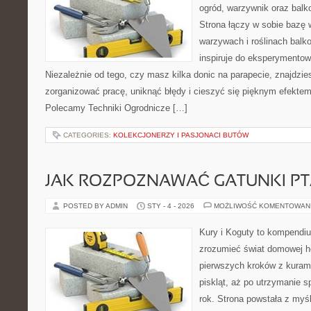
ogród, warzywnik oraz bal
Strona łączy w sobie bazę 
warzywach i roślinach balk
inspiruje do eksperymentow
Niezależnie od tego, czy masz kilka donic na parapecie, znajdzies
zorganizować pracę, uniknąć błędy i cieszyć się pięknym efekte
Polecamy Techniki Ogrodnicze […]
CATEGORIES:
KOLEKCJONERZY I PASJONACI BUTÓW
JAK ROZPOZNAWAĆ GATUNKI P
POSTED BY ADMIN
STY - 4 - 2026
MOŻLIWOŚĆ KOMENTOWAN
Kury i Koguty to kompendiu
zrozumieć świat domowej ho
pierwszych kroków z kuram
piskląt, aż po utrzymanie 
rok. Strona powstała z myśl