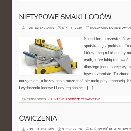
NIETYPOWE SMAKI LODÓW
POSTED BY ADMIN
STY - 4 - 2026
MOŻLIWOŚĆ KOMENTOWAN
Speed-Ice to przestrzeń, w 
spotyka się z praktyką. To
którzy chcą robić desery m
osób, które lubią testować 
dlaczego jedne porcje wych
bywają ziarniste. Tu zimno 
narzędziem, a każdy gałka może stać się małą przyjemnością. K
i wydarzenia lodowe i Lody regionalne – […]
CATEGORIES:
KULINARNE PODRÓŻE TEMATYCZNE
ĆWICZENIA
POSTED BY ADMIN
STY - 3 - 2026
MOŻLIWOŚĆ KOMENTOWAN