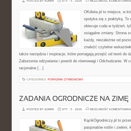
POSTED BY ADMIN
STY - 5 - 2026
MOŻLIWOŚĆ KOMENTOWAN
OKdieta.pl to miejsce, w k
spotyka się z praktyką. To n
obiecuje cuda w tydzień, ty
osiągalne zmiany. Strona z
każdy, niezależnie od pozi
znaleźć czytelne wskazówk
także narzędzia i inspiracje, które pomagają przejść od teorii do 
Zaburzenia odżywiania i powrót do równowagi i Odchudzanie. W c
racjonalne […]
CATEGORIES:
PORADNIK ŻYWIENIOWY
ZADANIA OGRODNICZE NA ZIMĘ
POSTED BY ADMIN
STY - 5 - 2026
MOŻLIWOŚĆ KOMENTOWAN
KącikOgrodniczy.pl to prze
pasjonatów roślin i zieleni,