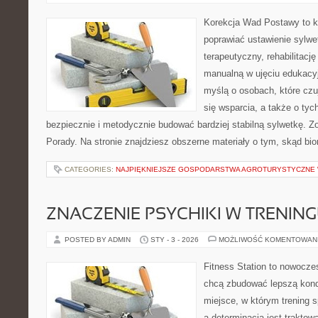
Korekcja Wad Postawy to ko
poprawiać ustawienie sylwet
terapeutyczny, rehabilitację 
manualną w ujęciu edukacy
myślą o osobach, które czu
się wsparcia, a także o tyc
bezpiecznie i metodycznie budować bardziej stabilną sylwetkę. Z
Porady. Na stronie znajdziesz obszerne materiały o tym, skąd bio
CATEGORIES:
NAJPIĘKNIEJSZE GOSPODARSTWA AGROTURYSTYCZNE
ZNACZENIE PSYCHIKI W TRENIN
POSTED BY ADMIN
STY - 3 - 2026
MOŻLIWOŚĆ KOMENTOWAN
Fitness Station to nowoczes
chcą zbudować lepszą kond
miejsce, w którym trening s
a determinacja jest trakto