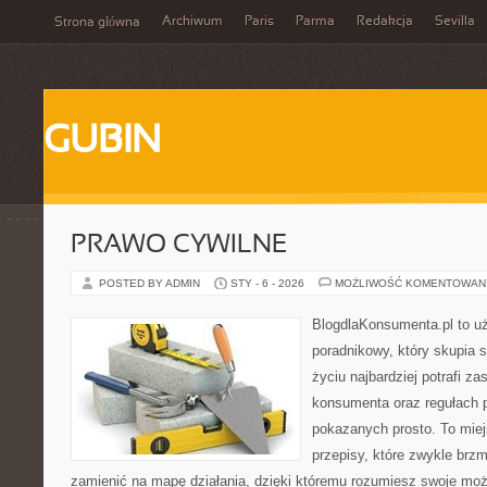
Archiwum
Paris
Parma
Redakcja
Sevilla
Strona główna
GUBIN
PRAWO CYWILNE
POSTED BY ADMIN
STY - 6 - 2026
MOŻLIWOŚĆ KOMENTOWAN
BlogdlaKonsumenta.pl to u
poradnikowy, który skupia 
życiu najbardziej potrafi z
konsumenta oraz regułach 
pokazanych prosto. To miej
przepisy, które zwykle brzm
zamienić na mapę działania, dzięki któremu rozumiesz swoje moż