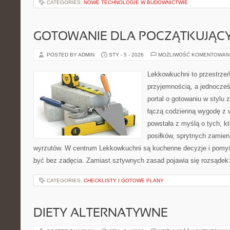
CATEGORIES:
NOWE TECHNOLOGIE W BUDOWNICTWIE
GOTOWANIE DLA POCZĄTKUJĄC
POSTED BY ADMIN
STY - 5 - 2026
MOŻLIWOŚĆ KOMENTOWAN
Lekkowkuchni to przestrzeń
przyjemnością, a jednocześ
portal o gotowaniu w stylu 
łączą codzienną wygodę z 
powstała z myślą o tych, k
posiłków, sprytnych zamien
wyrzutów. W centrum Lekkowkuchni są kuchenne decyzje i pomys
być bez zadęcia. Zamiast sztywnych zasad pojawia się rozsądek:
CATEGORIES:
CHECKLISTY I GOTOWE PLANY
DIETY ALTERNATYWNE