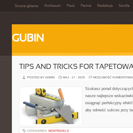
Archiwum
Paris
Parma
Redakcja
Sevilla
Strona główna
GUBIN
TIPS AND TRICKS FOR TAPETOW
POSTED BY ADMIN
MAJ - 17 - 2025
MOŻLIWOŚĆ KOMENTOWA
Szukasz porad dotyczącyc
nasze najlepsze wskazówki i
osiągnąć perfekcyjny efekt
aby odnieść sukces przy ta
CATEGORIES:
MONTRAVELS