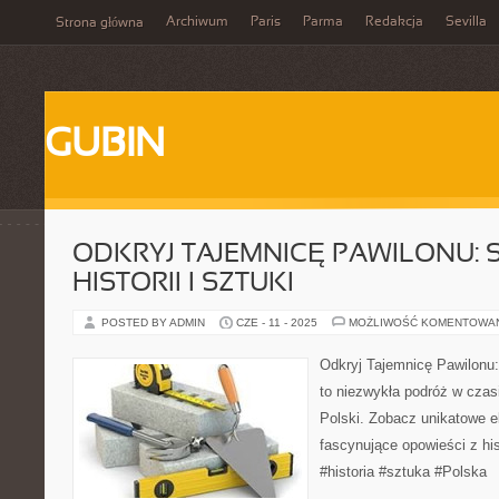
Archiwum
Paris
Parma
Redakcja
Sevilla
Strona główna
GUBIN
ODKRYJ TAJEMNICĘ PAWILONU: 
HISTORII I SZTUKI
POSTED BY ADMIN
CZE - 11 - 2025
MOŻLIWOŚĆ KOMENTOWA
Odkryj Tajemnicę Pawilonu: 
to niezwykła podróż w czasi
Polski. Zobacz unikatowe e
fascynujące opowieści z his
#historia #sztuka #Polska