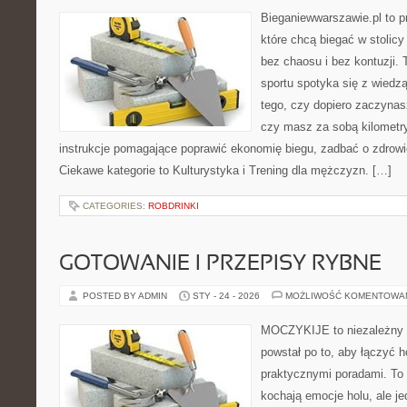
Bieganiewwarszawie.pl to p
które chcą biegać w stolicy
bez chaosu i bez kontuzji. 
sportu spotyka się z wiedzą
tego, czy dopiero zaczynasz
czy masz za sobą kilometry
instrukcje pomagające poprawić ekonomię biegu, zadbać o zdrowi
Ciekawe kategorie to Kulturystyka i Trening dla mężczyzn. […]
CATEGORIES:
ROBDRINKI
GOTOWANIE I PRZEPISY RYBNE
POSTED BY ADMIN
STY - 24 - 2026
MOŻLIWOŚĆ KOMENTOWA
MOCZYKIJE to niezależny w
powstał po to, aby łączyć 
praktycznymi poradami. To 
kochają emocje holu, ale j