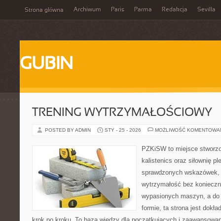
Archiwum
Paris
Parma
Redakcja
Sevilla
Strona główna
GUBIN
TRENING WYTRZYMAŁOŚCIOWY
POSTED BY ADMIN
STY - 25 - 2026
MOŻLIWOŚĆ KOMENTOWA
PZKiSW to miejsce stworzo
kalistenics oraz siłownię p
sprawdzonych wskazówek,
wytrzymałość bez konieczn
wypasionych maszyn, a do 
formie, ta strona jest dokła
krok po kroku. To baza wiedzy dla początkujących i zaawansowany