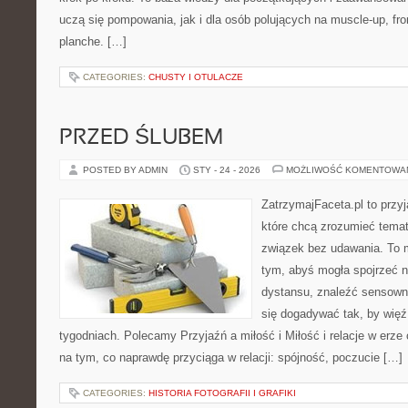
uczą się pompowania, jak i dla osób polujących na muscle-up, fron
planche. […]
CATEGORIES:
CHUSTY I OTULACZE
PRZED ŚLUBEM
POSTED BY ADMIN
STY - 24 - 2026
MOŻLIWOŚĆ KOMENTOWA
ZatrzymajFaceta.pl to przyj
które chcą zrozumieć temat
związek bez udawania. To 
tym, abyś mogła spojrzeć n
dystansu, znaleźć sensow
się dogadywać tak, by więź 
tygodniach. Polecamy Przyjaźń a miłość i Miłość i relacje w erze 
na tym, co naprawdę przyciąga w relacji: spójność, poczucie […]
CATEGORIES:
HISTORIA FOTOGRAFII I GRAFIKI