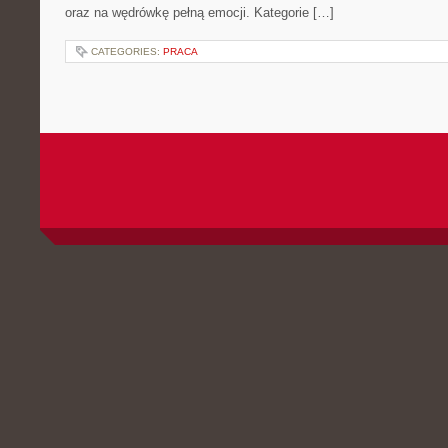
oraz na wędrówkę pełną emocji. Kategorie […]
CATEGORIES:
PRACA