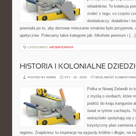
składników. To kolekcja pom
zrobić z tego, co często cz
dosładzaczy, dodatków i lo
powstała po to, aby domowe mieszanie smaków było przyjemne, 
apetycznie. Polecamy takie kategorie jak: Alkohole premium i […]
CATEGORIES:
AROMATERAPIA
HISTORIA I KOLONIALNE DZIEDZ
POSTED BY ADMIN
STY - 16 - 2026
MOŻLIWOŚĆ KOMENTOWA
Polka w Nowej Zelandii to 
z myślą o osobach, które m
podróż do kraju kangurów a
świat w rytmie zachwytu. T
wskazówki spotykają się z r
turystyczny plan zamienia 
regionu. Znajdziesz tu inspiracje na wyjazdy krótkie i długie, na ro