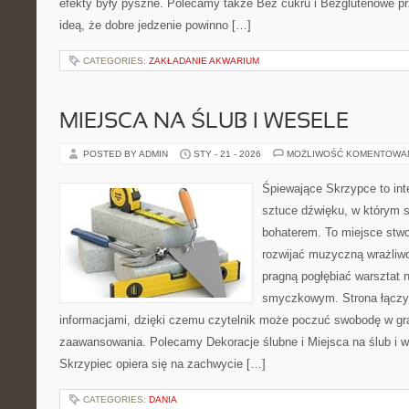
efekty były pyszne. Polecamy także Bez cukru i Bezglutenowe prz
ideą, że dobre jedzenie powinno […]
CATEGORIES:
ZAKŁADANIE AKWARIUM
MIEJSCA NA ŚLUB I WESELE
POSTED BY ADMIN
STY - 21 - 2026
MOŻLIWOŚĆ KOMENTOWA
Śpiewające Skrzypce to in
sztuce dźwięku, w którym 
bohaterem. To miejsce stwo
rozwijać muzyczną wrażliwo
pragną pogłębiać warsztat 
smyczkowym. Strona łączy i
informacjami, dzięki czemu czytelnik może poczuć swobodę w gr
zaawansowania. Polecamy Dekoracje ślubne i Miejsca na ślub i w
Skrzypiec opiera się na zachwycie […]
CATEGORIES:
DANIA