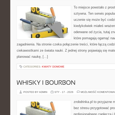
To miejsce powstało z pros
sztywna. Ten serwis popul
uczenie się może być codzie
kiedykolwiek miałeś wrażen
oderwane od życia, tutaj z
które pomagają ogarnąć naw
zagadnienia. Na stronie czeka połączenie treści, które łączą cod
ciekawostkami ze świata nauki. Z jednej strony pojawiają się mate
planować naukę, […]
CATEGORIES:
KWIATY DOMOWE
WHISKY I BOURBON
POSTED BY ADMIN
STY - 17 - 2026
MOŻLIWOŚĆ KOMENTOWA
zrobdrinka.pl to przyjazne 
bez stresu przygotować pro
profesjonalnego zaplecza i