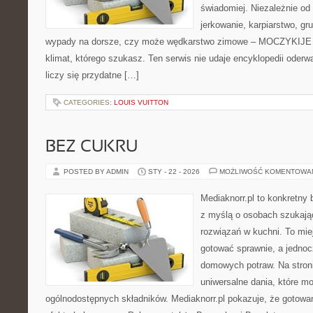
świadomiej. Niezależnie od 
jerkowanie, karpiarstwo, g
wypady na dorsze, czy może wędkarstwo zimowe – MOCZYKIJE m
klimat, którego szukasz. Ten serwis nie udaje encyklopedii oderw
liczy się przydatne […]
CATEGORIES:
LOUIS VUITTON
BEZ CUKRU
POSTED BY ADMIN
STY - 22 - 2026
MOŻLIWOŚĆ KOMENTOWA
Mediaknorr.pl to konkretny b
z myślą o osobach szukaj
rozwiązań w kuchni. To miej
gotować sprawnie, a jednoc
domowych potraw. Na stroni
uniwersalne dania, które m
ogólnodostępnych składników. Mediaknorr.pl pokazuje, że gotowan