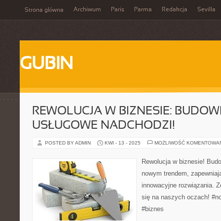
Archiwum
Paris
Parma
Redakcja
Sevilla
Strona główna
GUBIN
REWOLUCJA W BIZNESIE: BUDO
USŁUGOWE NADCHODZI!
POSTED BY ADMIN
KWI - 13 - 2025
MOŻLIWOŚĆ KOMENTOWA
Rewolucja w biznesie! Budo
nowym trendem, zapewniają
innowacyjne rozwiązania. Z
się na naszych oczach! #
#biznes