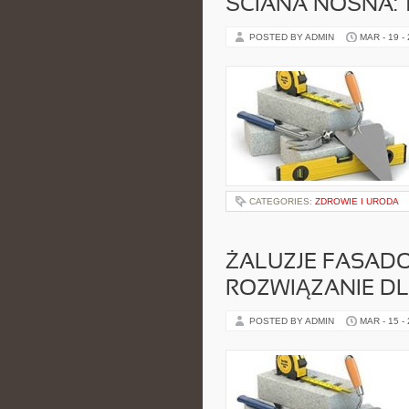
ŚCIANA NOŚNA:
POSTED BY ADMIN
MAR - 19 -
CATEGORIES:
ZDROWIE I URODA
ŻALUZJE FASAD
ROZWIĄZANIE D
POSTED BY ADMIN
MAR - 15 -