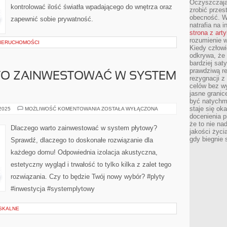
Oczyszczają
kontrolować ilość światła wpadającego do wnętrza oraz
zrobić przes
obecność. W
zapewnić sobie prywatność.
natrafia na i
strona z art
rozumienie w
NIERUCHOMOŚCI
Kiedy człow
odkrywa, że 
bardziej sat
prawdziwą r
O ZAINWESTOWAĆ W SYSTEM
rezygnacji z
celów bez w
jasne granic
być natychm
staje się ok
DLACZEGO
 2025
MOŻLIWOŚĆ KOMENTOWANIA
ZOSTAŁA WYŁĄCZONA
WARTO
docenienia p
ZAINWESTOWAĆ
że to nie n
W
Dlaczego warto zainwestować w system płytowy?
SYSTEM
jakości życi
PŁYTOWY?
gdy biegnie 
Sprawdź, dlaczego to doskonałe rozwiązanie dla
każdego domu! Odpowiednia izolacja akustyczna,
estetyczny wygląd i trwałość to tylko kilka z zalet tego
rozwiązania. Czy to będzie Twój nowy wybór? #plyty
#inwestycja #systemplytowy
SKALNE