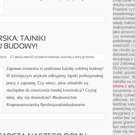
zmęczenie in
dotyka cora
Powolne życi
świadomego 
wartościowan
wtedy trakto
maksymalnie
jako przestr
czy minimali
KA: TAJNIKI
podobnego po
uważność i 
J BUDOWY!
nie chodzi ju
doświadczać 
ZAPRAWA
 2025
MOŻLIWOŚĆ KOMENTOWANIA
ZOSTAŁA WYŁĄCZONA
rezygnują z
MURARSKA:
czy zobowiąz
TAJNIKI
PROFESJONALNEJ
Oczyszczają
Zaprawa murarska to podstawa każdej solidnej budowy!
BUDOWY!
zrobić przes
W dzisiejszym artykule odkryjemy tajniki profesjonalnej
obecność. W
natrafia na i
pracy z zaprawą. Czy wiesz, jakie składniki są
strona z art
niezbędne do stworzenia trwałej konstrukcji? Czytaj
rozumienie w
Kiedy człow
dalej, aby się dowiedzieć! #budownictwo
odkrywa, że 
bardziej sat
#zaprawamurarska #profesjonalniebudowanie
prawdziwą r
rezygnacji z
celów bez w
jasne granic
być natychm
staje się ok