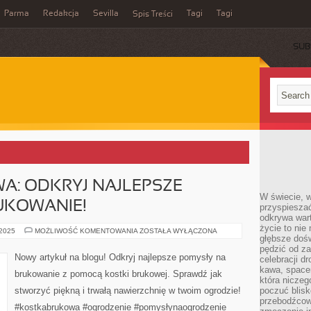
Parma
Redakcja
Sevilla
Tagi
Tagi
Spis Treści
SUB
A: ODKRYJ NAJLEPSZE
W świecie, 
UKOWANIE!
przyspiesza
odkrywa war
życie to nie 
KOSTKA
 2025
MOŻLIWOŚĆ KOMENTOWANIA
ZOSTAŁA WYŁĄCZONA
głębsze doś
BRUKOWA:
ODKRYJ
pędzić od za
NAJLEPSZE
Nowy artykuł na blogu! Odkryj najlepsze pomysły na
celebracji d
POMYSŁY
NA
kawa, space
brukowanie z pomocą kostki brukowej. Sprawdź jak
BRUKOWANIE!
która niczeg
stworzyć piękną i trwałą nawierzchnię w twoim ogrodzie!
poczuć blis
przebodźcowa
#kostkabrukowa #ogrodzenie #pomysłynaogrodzenie