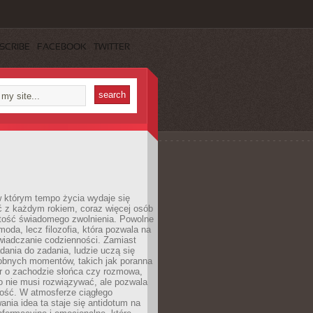
SCRIBE
FACEBOOK
TWITTER
w którym tempo życia wydaje się
ć z każdym rokiem, coraz więcej osób
tość świadomego zwolnienia. Powolne
moda, lecz filozofia, która pozwala na
wiadczanie codzienności. Zamiast
dania do zadania, ludzie uczą się
robnych momentów, takich jak poranna
r o zachodzie słońca czy rozmowa,
o nie musi rozwiązywać, ale pozwala
kość. W atmosferze ciągłego
nia idea ta staje się antidotum na