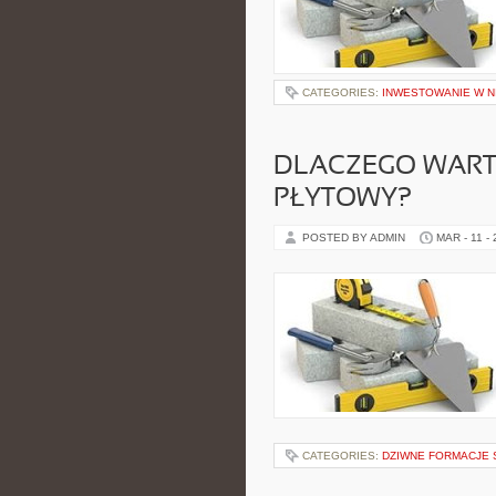
CATEGORIES:
INWESTOWANIE W 
DLACZEGO WART
PŁYTOWY?
POSTED BY ADMIN
MAR - 11 -
CATEGORIES:
DZIWNE FORMACJE 