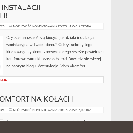
 INSTALACJI
H!
ODKRYJ
2025
MOŻLIWOŚĆ KOMENTOWANIA
ZOSTAŁA WYŁĄCZONA
SEKRETY
INSTALACJI
WENTYLACYJNYCH!
Czy zastanawiałeś się kiedyś, jak działa instalacja
wentylacyjna w Twoim domu? Odkryj sekrety tego
kluczowego systemu zapewniającego świeże powietrze i
komfortowe warunki przez cały rok! Dowiedz się więcej
na naszym blogu. #wentylacja #dom #komfort
ANIE
KOMFORT NA KOŁACH
DOM
2025
MOŻLIWOŚĆ KOMENTOWANIA
ZOSTAŁA WYŁĄCZONA
MOBILNY:
KOMFORT
NA
Ta koncepcja nowoczesnego życia na kółkach zapewnia
KOŁACH
komfort i niezależność. Dom mobilny to nowy trend w