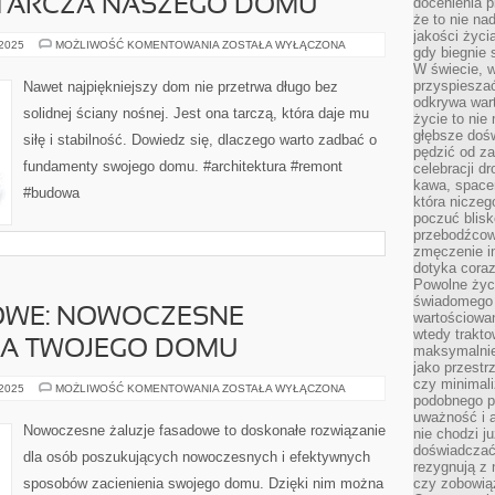
 TARCZA NASZEGO DOMU
docenienia p
że to nie n
jakości życi
ŚCIANA
 2025
MOŻLIWOŚĆ KOMENTOWANIA
ZOSTAŁA WYŁĄCZONA
gdy biegnie 
NOŚNA:
W świecie, 
TARCZA
NASZEGO
przyspiesza
Nawet najpiękniejszy dom nie przetrwa długo bez
DOMU
odkrywa war
solidnej ściany nośnej. Jest ona tarczą, która daje mu
życie to nie 
głębsze doś
siłę i stabilność. Dowiedz się, dlaczego warto zadbać o
pędzić od za
fundamenty swojego domu. #architektura #remont
celebracji d
kawa, space
#budowa
która niczeg
poczuć blis
przebodźcowa
zmęczenie in
dotyka cora
Powolne życi
świadomego 
OWE: NOWOCZESNE
wartościowan
wtedy trakto
LA TWOJEGO DOMU
maksymalnie
jako przestr
czy minimali
ŻALUZJE
 2025
MOŻLIWOŚĆ KOMENTOWANIA
ZOSTAŁA WYŁĄCZONA
podobnego po
FASADOWE:
NOWOCZESNE
uważność i 
ROZWIĄZANIE
Nowoczesne żaluzje fasadowe to doskonałe rozwiązanie
nie chodzi ju
DLA
TWOJEGO
doświadczać 
dla osób poszukujących nowoczesnych i efektywnych
DOMU
rezygnują z
sposobów zacienienia swojego domu. Dzięki nim można
czy zobowiąz