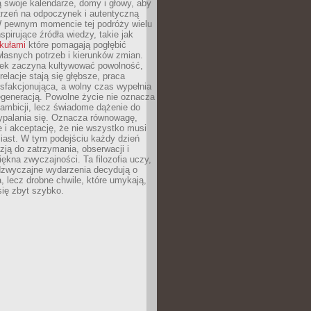
 swoje kalendarze, domy i głowy, aby
trzeń na odpoczynek i autentyczną
 pewnym momencie tej podróży wielu
nspirujące źródła wiedzy, takie jak
ykułami
które pomagają pogłębić
łasnych potrzeb i kierunków zmian.
iek zaczyna kultywować powolność,
relacje stają się głębsze, praca
ysfakcjonująca, a wolny czas wypełnia
egeneracją. Powolne życie nie oznacza
 ambicji, lecz świadome dążenie do
ypalania się. Oznacza równowagę,
e i akceptację, że nie wszystko musi
iast. W tym podejściu każdy dzień
azją do zatrzymania, obserwacji i
iękna zwyczajności. Ta filozofia uczy,
adzwyczajne wydarzenia decydują o
a, lecz drobne chwile, które umykają,
się zbyt szybko.