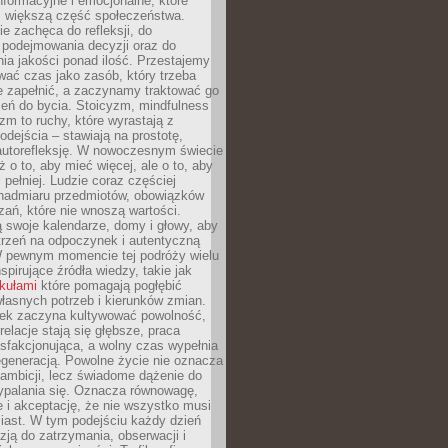
formacyjne i emocjonalne, które
z większą część społeczeństwa.
e zachęca do refleksji, do
podejmowania decyzji oraz do
ia jakości ponad ilość. Przestajemy
wać czas jako zasób, który trzeba
 zapełnić, a zaczynamy traktować go
zeń do bycia. Stoicyzm, mindfulness
zm to ruchy, które wyrastają z
dejścia – stawiają na prostotę,
autorefleksję. W nowoczesnym świecie
ż o to, aby mieć więcej, ale o to, aby
pełniej. Ludzie coraz częściej
 nadmiaru przedmiotów, obowiązków
ań, które nie wnoszą wartości.
 swoje kalendarze, domy i głowy, aby
trzeń na odpoczynek i autentyczną
 pewnym momencie tej podróży wielu
nspirujące źródła wiedzy, takie jak
ykułami
które pomagają pogłębić
łasnych potrzeb i kierunków zmian.
iek zaczyna kultywować powolność,
relacje stają się głębsze, praca
ysfakcjonująca, a wolny czas wypełnia
egeneracją. Powolne życie nie oznacza
 ambicji, lecz świadome dążenie do
ypalania się. Oznacza równowagę,
e i akceptację, że nie wszystko musi
iast. W tym podejściu każdy dzień
azją do zatrzymania, obserwacji i