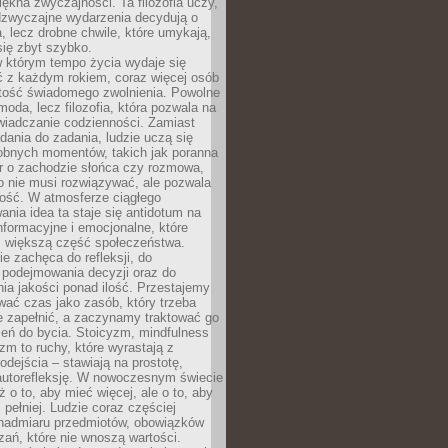
iękna zwyczajności. Ta filozofia uczy,
adzwyczajne wydarzenia decydują o
a, lecz drobne chwile, które umykają,
się zbyt szybko.
w którym tempo życia wydaje się
ć z każdym rokiem, coraz więcej osób
tość świadomego zwolnienia. Powolne
moda, lecz filozofia, która pozwala na
wiadczanie codzienności. Zamiast
dania do zadania, ludzie uczą się
robnych momentów, takich jak poranna
r o zachodzie słońca czy rozmowa,
o nie musi rozwiązywać, ale pozwala
kość. W atmosferze ciągłego
nia idea ta staje się antidotum na
formacyjne i emocjonalne, które
z większą część społeczeństwa.
e zachęca do refleksji, do
podejmowania decyzji oraz do
ia jakości ponad ilość. Przestajemy
wać czas jako zasób, który trzeba
 zapełnić, a zaczynamy traktować go
zeń do bycia. Stoicyzm, mindfulness
zm to ruchy, które wyrastają z
dejścia – stawiają na prostotę,
autorefleksję. W nowoczesnym świecie
ż o to, aby mieć więcej, ale o to, aby
pełniej. Ludzie coraz częściej
 nadmiaru przedmiotów, obowiązków
ań, które nie wnoszą wartości.