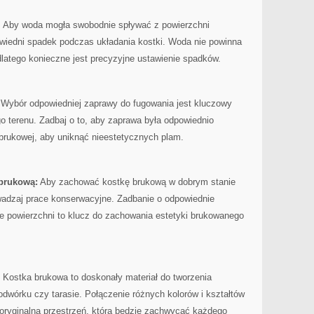
‍ Aby ⁢woda mogła⁣ swobodnie spływać z​ powierzchni
wiedni spadek podczas układania kostki. ‌Woda‍ nie powinna
latego konieczne‍ jest ⁢precyzyjne ustawienie spadków.
⁤Wybór odpowiedniej zaprawy do fugowania⁤ jest ​kluczowy⁢
go terenu. Zadbaj ⁣o to, aby‍ zaprawa była odpowiednio
 brukowej, ⁢aby uniknąć ⁣nieestetycznych ⁣plam.
 brukową:
Aby zachować kostkę brukową w dobrym ​stanie
rowadzaj​ prace konserwacyjne. Zadbanie o odpowiednie⁣
‍ powierzchni ⁤to klucz do zachowania⁣ estetyki ‍brukowanego
Kostka brukowa⁣ to doskonały⁤ materiał do tworzenia
odwórku⁣ czy tarasie. Połączenie różnych kolorów i kształtów
 oryginalną ‍przestrzeń, która będzie zachwycać każdego