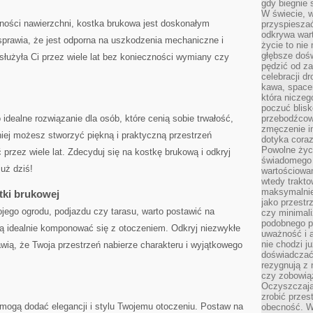
gdy biegnie 
W świecie, 
abilności ‍nawierzchni, ⁣kostka brukowa jest doskonałym
przyspiesza
odkrywa war
 sprawia, że jest odporna na uszkodzenia mechaniczne i‌
życie to nie 
głębsze doś
służyła ⁣Ci⁤ przez wiele lat bez ‍konieczności wymiany czy
pędzić od za
celebracji d
kawa, space
która niczeg
poczuć blis
idealne rozwiązanie‍ dla osób, które cenią⁢ sobie trwałość,
przebodźcowa
zmęczenie in
niej ⁣możesz⁤ stworzyć ⁤piękną i praktyczną przestrzeń
dotyka cora
Powolne życi
ć ‍przez ⁢wiele lat. Zdecyduj się‍ na kostkę brukową i odkryj
świadomego 
już dziś!
wartościowan
wtedy trakto
maksymalnie
stki brukowej
jako przestr
jego ogrodu, ⁢podjazdu czy tarasu, warto postawić na
czy minimali
podobnego po
będą idealnie komponować się z‍ otoczeniem. Odkryj ⁣niezwykłe​
uważność i 
nie chodzi ju
wią, ‌że Twoja przestrzeń nabierze charakteru i wyjątkowego
doświadczać 
rezygnują z
czy zobowiąz
Oczyszczają
zrobić przes
mogą dodać elegancji i stylu Twojemu otoczeniu. ⁤Postaw na⁣
obecność. W