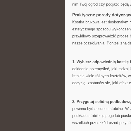
nim Twój ogród czy podjazd będą wy
Praktyczne ⁣porady dotyczą
Kostka brukowa jest ‌doskonałym ro
estetycznego sposobu‍ wykończenia
prawidłowo przeprowadzić proces b
nasze oczekiwania.‌ Poniżej‌ znaj
1. Wybierz odpowiednią kostkę 
dokładnie przemyśleć, ⁣jaki rodzaj ‍
Istnieje wiele ⁤różnych kształtów,
decyzję,‌ zastanów się, jaki efekt 
2. Przygotuj solidną podbudowę
powinno ⁣być solidne‍ i⁤ stabilne. W
podkładu stabilizującego‌ lub pias
wszelkich przeszkód przed przyst