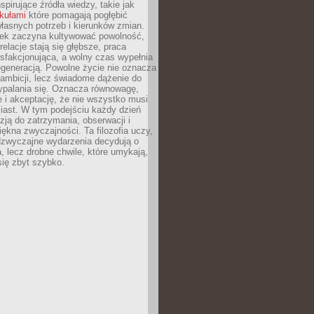
nspirujące źródła wiedzy, takie jak
ykułami
które pomagają pogłębić
łasnych potrzeb i kierunków zmian.
iek zaczyna kultywować powolność,
relacje stają się głębsze, praca
ysfakcjonująca, a wolny czas wypełnia
egeneracją. Powolne życie nie oznacza
 ambicji, lecz świadome dążenie do
ypalania się. Oznacza równowagę,
e i akceptację, że nie wszystko musi
iast. W tym podejściu każdy dzień
azją do zatrzymania, obserwacji i
iękna zwyczajności. Ta filozofia uczy,
adzwyczajne wydarzenia decydują o
a, lecz drobne chwile, które umykają,
się zbyt szybko.