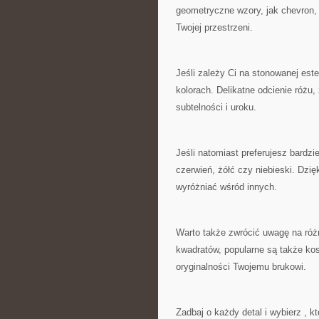
geometryczne ⁣wzory, jak chevron,
Twojej przestrzeni.
Jeśli zależy Ci na⁣ stonowanej es
kolorach. ⁢Delikatne odcienie⁣ różu,
subtelności i uroku.
Jeśli​ natomiast preferujesz bardzi
czerwień, żółć czy niebieski. Dzięk
wyróżniać wśród​ innych.
Warto także zwrócić uwagę na różne
kwadratów,⁢ popularne ⁣są także ko
oryginalności Twojemu brukowi.
Zadbaj o ‌każdy detal i wybierz , kt