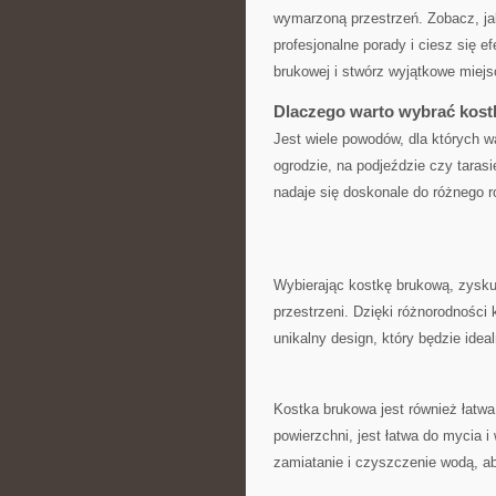
‌wymarzoną przestrzeń. ⁤Zobacz, ‍ja
profesjonalne porady i ciesz się efe
brukowej ⁢i stwórz⁢ wyjątkowe ⁣miej
Dlaczego‌ warto wybrać kos
Jest wiele powodów, dla ‍których w
⁢ogrodzie,⁢ na podjeździe czy tarasie
⁣nadaje się⁣ doskonale do różnego 
Wybierając kostkę⁤ brukową, zyskuj
przestrzeni.​ Dzięki różnorodności
unikalny design, który będzie ideal
Kostka ​brukowa jest ⁤również⁣ łatwa
powierzchni, jest⁣ łatwa​ do mycia
zamiatanie i czyszczenie wodą,​ aby