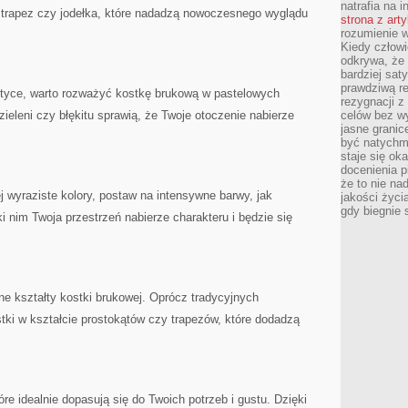
natrafia na i
 ⁢trapez czy jodełka, które⁣ nadadzą‌ nowoczesnego wyglądu
strona z art
rozumienie w
Kiedy człow
odkrywa, że 
bardziej sat
prawdziwą r
tetyce,‍ warto rozważyć kostkę brukową w pastelowych
rezygnacji z
⁢ zieleni czy błękitu sprawią, że⁣ Twoje otoczenie nabierze‍
celów bez w
jasne granic
być natychm
staje się ok
docenienia p
że to nie n
ej wyraziste kolory, postaw na intensywne ⁢barwy, jak​
jakości życi
gdy biegnie 
i nim Twoja przestrzeń nabierze charakteru i‍ będzie się
 kształty ‌kostki​ brukowej. Oprócz ⁢tradycyjnych
stki w kształcie‌ prostokątów czy trapezów, które ​dodadzą
óre idealnie dopasują⁤ się do ⁢Twoich potrzeb i ⁣gustu. ⁢Dzięki