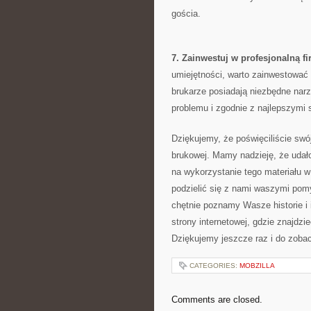
gościa.
7. ⁣Zainwestuj w⁣ profesjonalną f
umiejętności,⁣ warto zainwestować 
brukarze posiadają ‌niezbędne narz
⁤problemu i‌ zgodnie⁤ z najlepszymi
Dziękujemy, że poświęciliście swó
brukowej.⁢ Mamy nadzieję, że udał
na wykorzystanie tego materiału w
⁤podzielić się z nami waszymi pom
‍chętnie poznamy Wasze historie⁤ i
strony internetowej, gdzie znajdzie
Dziękujemy⁤ jeszcze raz i do zoba
CATEGORIES:
MOBZILLA
Comments are closed.