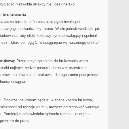
glądać niezwykle ⁣atrakcyjnie i⁤ designersko.
ce brukowania
związaniem dla ⁢osób poszukujących ⁣trwałego i⁢
 swojego ⁢podwórka czy⁢ tarasu. Warto jednak wiedzieć, jak⁤
rukowania,‍ aby efekt końcowy był zadowalający i spełniał
dziesz , ⁣które pomogą Ci w osiągnięciu wymarzonego efektu!
brukową:
​Przed przystąpieniem do brukowania warto
kostki najlepiej będzie pasował⁢ do naszej przestrzeni.
 wzorów i kolorów kostki brukowej, dlatego zanim podejmiesz
​chcesz osiągnąć.
:
​ Podłoże, na którym ⁣będzie układana kostka brukowa, ​
 zależności od rodzaju ​gruntu, ⁢możesz‍ potrzebować ​warstwy⁣
ku.‌ Pamiętaj o odpowiednim spisaniu terenu i usunięciu
ąpieniem do pracy.