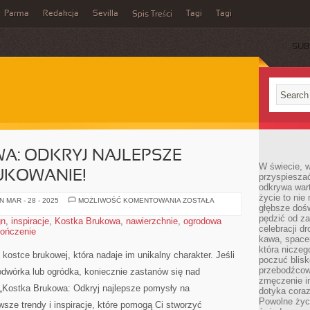
Parma
Redakcja
Sevilla
Tagi
Tagi
Spis Treści
SUB
A: ODKRYJ NAJLEPSZE
W świecie, 
UKOWANIE!
przyspiesza
odkrywa war
życie to nie 
KOSTKA
 MAR - 28 - 2025
MOŻLIWOŚĆ KOMENTOWANIA
ZOSTAŁA
głębsze doś
BRUKOWA:
ODKRYJ
pędzić od za
gn
,
inspiracje
,
Kostka Brukowa
,
nawierzchnie
,
ogrodowa
NAJLEPSZE
celebracji d
ończenie
POMYSŁY
NA
kawa, space
BRUKOWANIE!
która niczeg
 ⁢kostce brukowej, która nadaje⁢ im unikalny ‌charakter. Jeśli
poczuć blis
przebodźcowa
wórka lub⁢ ogródka, koniecznie zastanów się ‌nad‍
zmęczenie in
„Kostka Brukowa: Odkryj najlepsze pomysły ‍na⁤
dotyka cora
Powolne życi
wsze‍ trendy i inspiracje, które pomogą Ci stworzyć