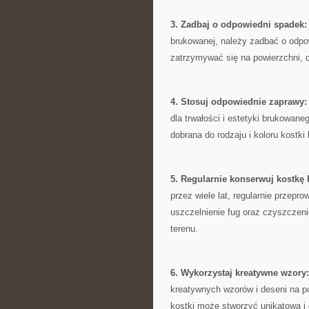
3.‍ Zadbaj⁢ o odpowiedni spadek:
brukowanej,‍ należy zadbać o odpo
zatrzymywać się na powierzchni,⁣ d
4.‍ Stosuj odpowiednie zaprawy:
dla‍ trwałości i estetyki brukowane
dobrana ‍do rodzaju i koloru kostki
5. Regularnie⁣ konserwuj⁢ kostkę
‍przez wiele ⁤lat, regularnie przep
uszczelnienie fug oraz czyszczenie
terenu.
6. Wykorzystaj kreatywne ⁣wzory:
kreatywnych wzorów i deseni ‍na p
kostki może ⁤stworzyć unikatową i