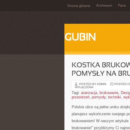
Archiwum
Paris
Strona główna
GUBIN
KOSTKA BRUKOW
POMYSŁY NA BR
POSTED BY ADMIN
POSTED ON
WYŁĄCZONA
Tagi:
aranżacja
,
brukowanie
,
Desi
przestrzeń
,
pomysły
,
techniki
,
wyk
Polskie ulice są⁤ pełne uroku dzięki
⁢planujesz wykończenie swojego pod
brukowaniem! ⁢W⁣ naszym artykule 
brukowanie!”‍ przybliżymy Ci najno