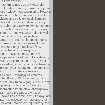
się zbyt szybko.
w którym tempo życia wydaje się
ć z każdym rokiem, coraz więcej osób
tość świadomego zwolnienia. Powolne
moda, lecz filozofia, która pozwala na
wiadczanie codzienności. Zamiast
dania do zadania, ludzie uczą się
robnych momentów, takich jak poranna
r o zachodzie słońca czy rozmowa,
o nie musi rozwiązywać, ale pozwala
kość. W atmosferze ciągłego
nia idea ta staje się antidotum na
formacyjne i emocjonalne, które
z większą część społeczeństwa.
e zachęca do refleksji, do
podejmowania decyzji oraz do
ia jakości ponad ilość. Przestajemy
wać czas jako zasób, który trzeba
 zapełnić, a zaczynamy traktować go
zeń do bycia. Stoicyzm, mindfulness
zm to ruchy, które wyrastają z
dejścia – stawiają na prostotę,
autorefleksję. W nowoczesnym świecie
ż o to, aby mieć więcej, ale o to, aby
pełniej. Ludzie coraz częściej
 nadmiaru przedmiotów, obowiązków
ań, które nie wnoszą wartości.
 swoje kalendarze, domy i głowy, aby
trzeń na odpoczynek i autentyczną
 pewnym momencie tej podróży wielu