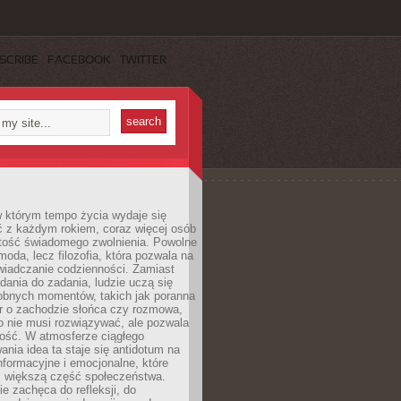
SCRIBE
FACEBOOK
TWITTER
w którym tempo życia wydaje się
ć z każdym rokiem, coraz więcej osób
tość świadomego zwolnienia. Powolne
moda, lecz filozofia, która pozwala na
wiadczanie codzienności. Zamiast
dania do zadania, ludzie uczą się
robnych momentów, takich jak poranna
r o zachodzie słońca czy rozmowa,
o nie musi rozwiązywać, ale pozwala
kość. W atmosferze ciągłego
nia idea ta staje się antidotum na
formacyjne i emocjonalne, które
z większą część społeczeństwa.
e zachęca do refleksji, do