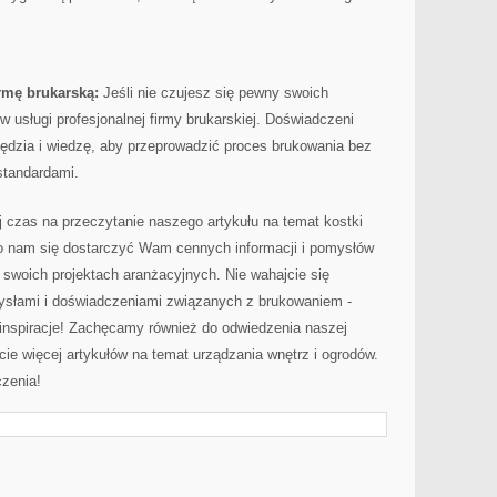
irmę brukarską:
Jeśli nie⁤ czujesz się ​pewny swoich
w usługi profesjonalnej firmy brukarskiej. Doświadczeni
ędzia i wiedzę,‍ aby ‍przeprowadzić proces brukowania ⁤bez
 standardami.
j czas ​na przeczytanie naszego artykułu na temat kostki
o nam się dostarczyć Wam cennych informacji⁤ i ‍pomysłów
 swoich projektach aranżacyjnych. Nie ​wahajcie się
ysłami⁣ i⁢ doświadczeniami związanych z brukowaniem ​-
 inspiracje! Zachęcamy również⁢ do⁣ odwiedzenia naszej
cie więcej ‌artykułów na temat urządzania wnętrz‍ i ogrodów.⁤
czenia!