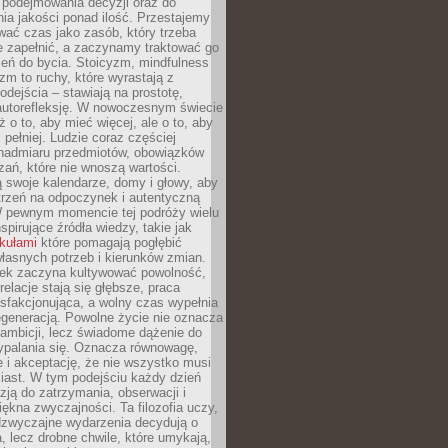
podejmowania decyzji oraz do
ia jakości ponad ilość. Przestajemy
wać czas jako zasób, który trzeba
 zapełnić, a zaczynamy traktować go
zeń do bycia. Stoicyzm, mindfulness
zm to ruchy, które wyrastają z
dejścia – stawiają na prostotę,
autorefleksję. W nowoczesnym świecie
ż o to, aby mieć więcej, ale o to, aby
pełniej. Ludzie coraz częściej
 nadmiaru przedmiotów, obowiązków
ań, które nie wnoszą wartości.
 swoje kalendarze, domy i głowy, aby
trzeń na odpoczynek i autentyczną
 pewnym momencie tej podróży wielu
nspirujące źródła wiedzy, takie jak
ykułami
które pomagają pogłębić
łasnych potrzeb i kierunków zmian.
iek zaczyna kultywować powolność,
relacje stają się głębsze, praca
ysfakcjonująca, a wolny czas wypełnia
egeneracją. Powolne życie nie oznacza
 ambicji, lecz świadome dążenie do
ypalania się. Oznacza równowagę,
e i akceptację, że nie wszystko musi
iast. W tym podejściu każdy dzień
azją do zatrzymania, obserwacji i
iękna zwyczajności. Ta filozofia uczy,
adzwyczajne wydarzenia decydują o
a, lecz drobne chwile, które umykają,