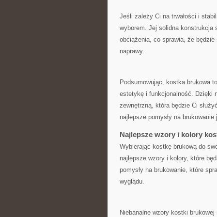
Jeśli zależy Ci ⁣na ‌trwałości i ‍st
wyborem. Jej​ solidna ⁤konstrukcja
obciążenia, ‍co sprawia, że będzie 
naprawy.
Podsumowując, kostka brukowa‍ to ‌
estetykę i funkcjonalność.⁣ Dzięki 
zewnętrzną, która‌ będzie ​Ci​ służy
najlepsze pomysły na ⁤brukowanie‌ 
Najlepsze wzory ‍i kolory ko
Wybierając kostkę brukową‍ do swo
najlepsze ‍wzory⁢ i kolory, które⁢ 
pomysły na brukowanie, które ​spra
⁣wyglądu.
Niebanalne wzory ⁣kostki brukowej 