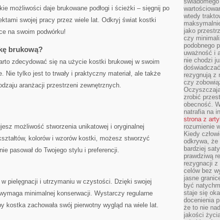
świadomego 
kie możliwości⁣ daje brukowane podłogi i⁣ ścieżki – sięgnij po
wartościowan
wtedy trakto
ktami swojej pracy ⁢przez wiele lat. Odkryj​ świat‌ kostki
maksymalnie
jako przestr
sce⁤ na swoim​ podwórku!
czy minimali
podobnego po
tkę brukową?
uważność i 
nie chodzi ju
arto⁢ zdecydować się na użycie kostki brukowej⁢ w swoim
doświadczać 
. Nie tylko jest to trwały ⁢i praktyczny materiał, ale⁣ także
rezygnują z
czy zobowiąz
rodzaju aranżacji przestrzeni zewnętrznych.
Oczyszczają
zrobić przes
obecność. W
natrafia na i
strona z art
esz możliwość stworzenia unikatowej‍ i oryginalnej
rozumienie w
Kiedy człow
 kształtów, kolorów i wzorów‍ kostki, możesz stworzyć
odkrywa, że 
bardziej sat
nie ⁣pasował do Twojego stylu i preferencji.
prawdziwą r
rezygnacji z
celów bez w
jasne granic
 w pielęgnacji i ​utrzymaniu w⁢ czystości. Dzięki swojej
być natychm
staje się ok
 i wymaga minimalnej konserwacji. ⁤Wystarczy regularne
docenienia p
 kostka zachowała swój ‌pierwotny ‍wygląd na⁤ wiele ⁤lat.
że to nie n
jakości życi