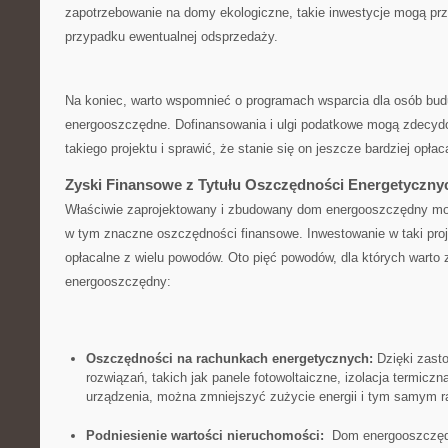
zapotrzebowanie na ⁣domy ekologiczne, takie inwestycje mogą ⁤przy
przypadku‌ ewentualnej odsprzedaży.
Na koniec, warto wspomnieć o programach wsparcia dla osób bud
energooszczędne.‌ Dofinansowania i ulgi podatkowe mogą zdecydow
takiego projektu ⁤i‍ sprawić, że ‌stanie się on jeszcze bardziej opłac
Zyski Finansowe z Tytułu Oszczędności Energetyczny
Właściwie zaprojektowany ⁣i zbudowany dom energooszczędny‍ moż
w‌ tym znaczne oszczędności finansowe. Inwestowanie ​w taki pr
opłacalne⁣ z wielu powodów. Oto pięć ‍powodów, ‌dla których ⁢warto
energooszczędny:
Oszczędności na rachunkach⁤ energetycznych:
Dzięki zasto
rozwiązań,‍ takich jak panele fotowoltaiczne, izolacja termicz
urządzenia, ​można zmniejszyć zużycie ‍energii i tym samym rac
Podniesienie wartości nieruchomości:
⁤ Dom energooszczędn