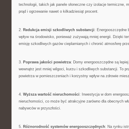
⁤technologii,‌ takich ⁢jak panele słoneczne ⁤czy izolacje termiczne, 
prąd i ogrzewanie nawet o kilkadziesiąt procent.
2.
Redukcja emisji szkodliwych substancji
: ‍Energooszczędne 
wpływ na środowisko, ponieważ zużywają mniej energii. Dzięki te
emisję⁢ szkodliwych ⁤gazów cieplarnianych i chronić atmosferę pr
3.
Poprawa jakości powietrza
: Domy ⁣energooszczędne są lepiej
wewnątrz‌ jest ⁤mniej‌ wilgoci, kurzu i szkodliwych ‍substancji. To ⁤
⁣powietrza⁢ w pomieszczeniach i korzystny wpływ ‌na zdrowie mie
4.
Wyższa wartość nieruchomości
: Inwestycja ‍w dom energoos
nieruchomości, ‌co może ⁤być atrakcyjne zarówno dla obecnych właści
nabywców ​w‍ przyszłości.
5.
Różnorodność systemów ⁣energooszczędnych
:​ Na rynku ist