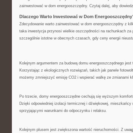
zainwestować w dom energooszczędny. Czytaj⁤ dalej, aby dowiedzi
Dlaczego Warto‍ Inwestować w Dom ‍Energooszczędny
Zdecydowanie warto zainwestować w dom energooszczędny⁢ z kil
taka inwestycja przynosi wielkie oszczędności na rachunkach za pr
szczególnie istotne w obecnych czasach,⁣ gdy ceny energii ⁤nieusta
Kolejnym ⁢argumentem za budową domu energooszczędnego jest tr
Korzystając⁢ z ekologicznych rozwiązań, takich jak panele fotowol
możemy zmniejszyć emisję‍ CO2 i wspierać walkę ⁤ze ⁣zmianami ⁢k
Po trzecie, domy energooszczędne cechują się wyższym⁢ komfor
Dzięki odpowiedniej izolacji termicznej ⁢i⁢ dźwiękowej, mieszkańc
sprzyjającymi warunkami do ​odpoczynku i ⁢relaksu.
Kolejnym plusem⁣ jest ⁢zwiększona⁢ wartość nieruchomości.⁢ Z uwa