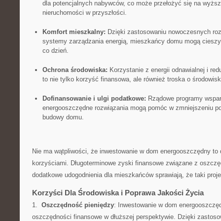
dla potencjalnych nabywców, co‍ może przełożyć się na ‌wyżs
nieruchomości w przyszłości.
Komfort mieszkalny:
Dzięki zastosowaniu⁣ nowoczesnych rozwi
systemy zarządzania⁣ energią, mieszkańcy⁢ domu mogą cieszy
co ⁢dzień.
Ochrona ⁤środowiska:
Korzystanie z energii odnawialnej i red
to nie tylko korzyść ⁣finansowa, ale również troska ⁤o środowisk
Dofinansowanie‍ i⁣ ulgi podatkowe:
‌Rządowe programy wsparci
energooszczędne rozwiązania mogą pomóc w zmniejszeniu po
budowy domu.
Nie ma ⁣wątpliwości, ⁣że inwestowanie ⁣w‌ dom‍ energooszczędny to
korzyściami. Długoterminowe zyski finansowe związane z oszczę
dodatkowe⁣ udogodnienia⁣ dla mieszkańców​ sprawiają, że taki proje
Korzyści Dla Środowiska i⁢ Poprawa⁣ Jakości Życia
1. ‌
Oszczędność ‍pieniędzy
: Inwestowanie w dom energooszczęd
oszczędności ⁣finansowe w dłuższej perspektywie. Dzięki zastos