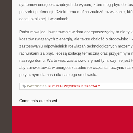
systemów energooszczędnych do ⁢wyboru,‍ które mogą być dosto
potrzeb i preferencji.⁣ Dzięki temu można znaleźć rozwiązanie,⁤ któr
danej lokalizacji ⁢i warunkach.
Podsumowując, inwestowanie w ​dom energooszczędny⁤ to nie tyl
⁣kosztów związanych z energią, ale także dbałość o środowisko i k
‍zastosowaniu ⁤odpowiednich rozwiązań technologicznych możemy 
rachunkami za⁣ prąd, lepszą izolacją ⁣termiczną ‌oraz przyjemnym
⁢naszego domu. Warto więc zastanowić się nad tym,⁣ czy⁢ nie ‍jest 
aby zainwestować w energooszczędne rozwiązania i uczynić nasz
przyjaznym dla nas i dla​ naszego środowiska.
CATEGORIES:
KUCHNIA I WĘGIERSKIE SPECJAŁY
Comments are closed.