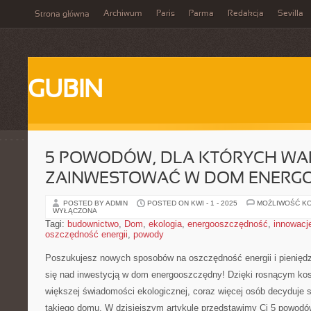
Archiwum
Paris
Parma
Redakcja
Sevilla
Strona główna
GUBIN
5 POWODÓW, DLA KTÓRYCH WA
ZAINWESTOWAĆ W DOM ENERG
POSTED BY ADMIN
POSTED ON KWI - 1 - 2025
MOŻLIWOŚĆ K
WYŁĄCZONA
Tagi:
budownictwo
,
Dom
,
ekologia
,
energooszczędność
,
innowacj
oszczędność energii
,
powody
Poszukujesz nowych sposobów na ⁤oszczędność energii ‍i pienię
się nad‍ inwestycją w dom‍ energooszczędny! Dzięki ⁤rosnącym kos
większej świadomości ekologicznej, coraz ⁤więcej osób decyduje⁢ 
⁣takiego domu. W dzisiejszym artykule przedstawimy​ Ci 5 powodów, 