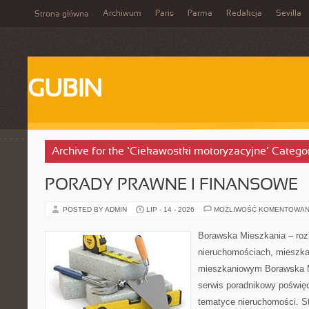
Archiwum
Paris
Parma
Redakcja
Sevilla
Strona główna
GUBIN
Archive for the ‘Ciekawostki motoryzacyjne’ Catego
PORADY PRAWNE I FINANSOWE
POSTED BY ADMIN
LIP - 14 - 2026
MOŻLIWOŚĆ KOMENTOWAN
Borawska Mieszkania – roz
nieruchomościach, mieszka
mieszkaniowym Borawska M
serwis poradnikowy poświę
tematyce nieruchomości. S