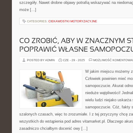
szczegóły. Nawet drobne objawy potrafią wskazywać na niedomaga
może […]
CATEGORIES:
CIEKAWOSTKI MOTORYZACYJNE
CO ZROBIĆ, ABY W ZNACZNYM S
POPRAWIĆ WŁASNE SAMOPOCZU
POSTED BY ADMIN
CZE - 29 - 2025
MOŻLIWOŚĆ KOMENTOWA
W jakim miejscu możemy zak
Człowiek powinien mieć moż
samopoczucie. Akurat odno
nieduże wątpliwości! Jedna
wielu ludzi niejako uskarża 
samopoczucie. Cóż, fakty s
szalonych czasach, więc to zrozumiałe. I z tej przyczyny chcę z
wszystkich do wstąpienia pod adres vitamarket.pl. Dlaczego akur
zasadniczo chciałbym docenić owy […]