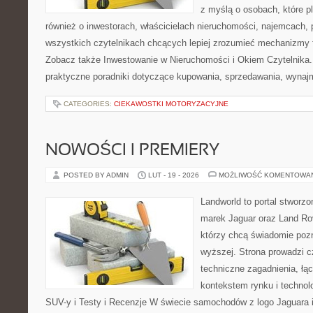
z myślą o osobach, które p
również o inwestorach, właścicielach nieruchomości, najemcach, 
wszystkich czytelnikach chcących lepiej zrozumieć mechanizmy 
Zobacz także Inwestowanie w Nieruchomości i Okiem Czytelnika
praktyczne poradniki dotyczące kupowania, sprzedawania, wynaj
CATEGORIES:
CIEKAWOSTKI MOTORYZACYJNE
NOWOŚCI I PREMIERY
POSTED BY ADMIN
LUT - 19 - 2026
MOŻLIWOŚĆ KOMENTOWA
Landworld to portal stworz
marek Jaguar oraz Land Rov
którzy chcą świadomie poz
wyższej. Strona prowadzi c
techniczne zagadnienia, łą
kontekstem rynku i techno
SUV-y i Testy i Recenzje W świecie samochodów z logo Jaguara i