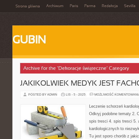
Archiwum
Paris
Parma
Redakcja
Sevilla
Strona główna
GUBIN
Archive for the ‘Dekoracje świąteczne’ Category
JAKIKOLWIEK MEDYK JEST FAC
POSTED BY ADMIN
LIS - 5 - 2025
MOŻLIWOŚĆ KOMENTOWAN
Leczenie schorzeń kardiolog
Odkryj podobne tematy 2. O
spis tresci 4. spis tresci 5
kardiologicznych to niezw
Tu jest sporo chorób z jaki