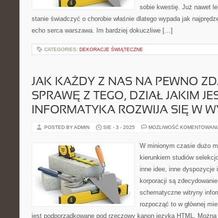
sobie kwestię. Już nawet le
stanie świadczyć o chorobie właśnie dlatego wypada jak najprędze
echo serca warszawa. Im bardziej dokuczliwe […]
CATEGORIES:
DEKORACJE ŚWIĄTECZNE
JAK KAŻDY Z NAS NA PEWNO ZD
SPRAWĘ Z TEGO, DZIAŁ JAKIM JE
INFORMATYKA ROZWIJA SIĘ W W
POSTED BY ADMIN
SIE - 3 - 2025
MOŻLIWOŚĆ KOMENTOWAN
W minionym czasie dużo mł
kierunkiem studiów selekcj
inne idee, inne dyspozycje i
korporacji są zdecydowani
schematyczne witryny info
rozpocząć to w głównej mie
jest podporządkowane pod rzeczowy kanon języka HTML. Można 