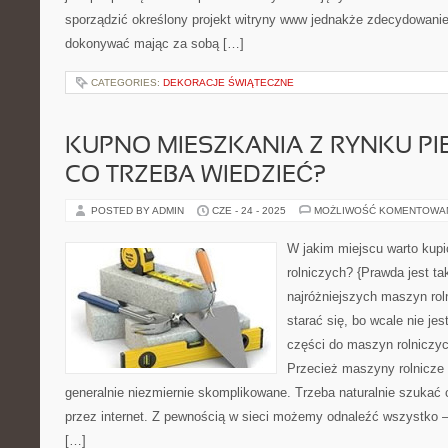
sporządzić określony projekt witryny www jednakże zdecydowanie 
dokonywać mając za sobą […]
CATEGORIES:
DEKORACJE ŚWIĄTECZNE
KUPNO MIESZKANIA Z RYNKU PI
CO TRZEBA WIEDZIEĆ?
POSTED BY ADMIN
CZE - 24 - 2025
MOŻLIWOŚĆ KOMENTOWA
W jakim miejscu warto kup
rolniczych? {Prawda jest ta
najróżniejszych maszyn ro
starać się, bo wcale nie je
części do maszyn rolniczyc
Przecież maszyny rolnicze 
generalnie niezmiernie skomplikowane. Trzeba naturalnie szukać
przez internet. Z pewnością w sieci możemy odnaleźć wszystko –
[…]