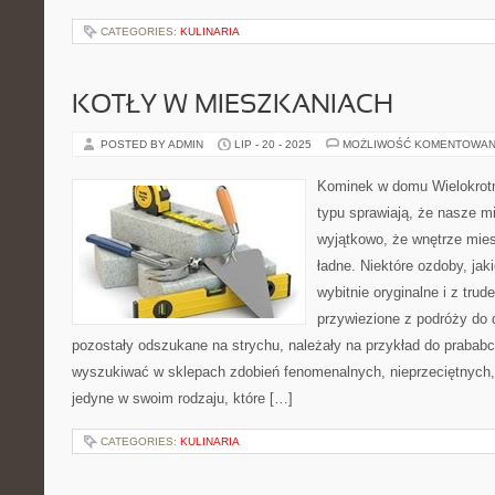
CATEGORIES:
KULINARIA
KOTŁY W MIESZKANIACH
POSTED BY ADMIN
LIP - 20 - 2025
MOŻLIWOŚĆ KOMENTOWAN
Kominek w domu Wielokrotn
typu sprawiają, że nasze m
wyjątkowo, że wnętrze mies
ładne. Niektóre ozdoby, ja
wybitnie oryginalne i z tru
przywiezione z podróży do 
pozostały odszukane na strychu, należały na przykład do prabab
wyszukiwać w sklepach zdobień fenomenalnych, nieprzeciętnych, 
jedyne w swoim rodzaju, które […]
CATEGORIES:
KULINARIA