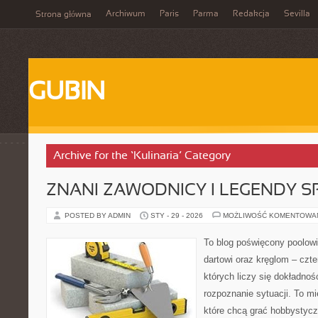
Archiwum
Paris
Parma
Redakcja
Sevilla
Strona główna
GUBIN
Archive for the ‘Kulinaria’ Category
ZNANI ZAWODNICY I LEGENDY S
POSTED BY ADMIN
STY - 29 - 2026
MOŻLIWOŚĆ KOMENTOWA
To blog poświęcony poolow
dartowi oraz kręglom – czt
których liczy się dokładnoś
rozpoznanie sytuacji. To mi
które chcą grać hobbystyczn