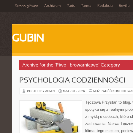
Archiwum
Paris
Parma
Redakcja
Sevilla
Strona główna
GUBIN
Archive for the ‘Piwo i browarnictwo’ Category
PSYCHOLOGIA CODZIENNOŚCI
POSTED BY ADMIN
MAJ - 23 - 2026
MOŻLIWOŚĆ KOMENTOWA
Tęczowa Przystań to blog,
spotyka się z realnymi pro
z myślą o osobach, które 
zachowania. Nazwa Tęczow
klimat tego miejsca, poniew