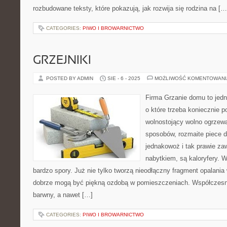
rozbudowane teksty, które pokazują, jak rozwija się rodzina na […
CATEGORIES:
PIWO I BROWARNICTWO
GRZEJNIKI
POSTED BY ADMIN
SIE - 6 - 2025
MOŻLIWOŚĆ KOMENTOWAN
Firma Grzanie domu to jedna
o które trzeba koniecznie p
wolnostojący wolno ogrzewa
sposobów, rozmaite piece 
jednakowoż i tak prawie z
nabytkiem, są kaloryfery. W
bardzo spory. Już nie tylko tworzą nieodłączny fragment opalania
dobrze mogą być piękną ozdobą w pomieszczeniach. Współczesn
barwny, a nawet […]
CATEGORIES:
PIWO I BROWARNICTWO