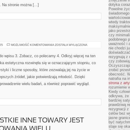
zmęczenie in
dotyka cora
j. Na stronie można […]
Powolne życi
świadomego 
wartościowan
wtedy trakto
maksymalnie
jako przestr
czy minimali
podobnego po
uważność i 
TERAPEUCI
025
MOŻLIWOŚĆ KOMENTOWANIA
ZOSTAŁA WYŁĄCZONA
nie chodzi ju
doświadczać 
 do wpisu 3. Zobacz, co polecamy 4. Odkryj więcej na ten
rezygnują z
czy zobowiąz
uka estetyczna rozwinęła się w oznaczającym stopniu, co
Oczyszczają
styki i liczne sposoby, które zezwalają jej na życie w
zrobić przes
obecność. W
epszych źródeł, jakie potwierdzają młodość. Dzięki
natrafia na i
strona z art
prowadzenie wielu badań, a również poprawić wygląd.
rozumienie w
Kiedy człow
odkrywa, że 
bardziej sat
prawdziwą r
rezygnacji z
celów bez w
jasne granic
STKIE INNE TOWARY JEST
być natychm
staje się ok
ŁOWANIA WIELU