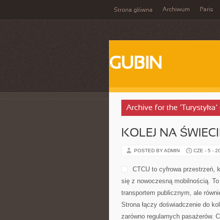
Archiwum
Paris
Strona główna
GUBIN
Archive for the ‘Turystyka
KOLEJ NA ŚWIECI
POSTED BY ADMIN
CZE - 5 - 2
CTCU to cyfrowa przestrzeń, k
się z nowoczesną mobilnością. To 
transportem publicznym, ale równi
Strona łączy doświadczenie do ko
zarówno regularnych pasażerów. Cie