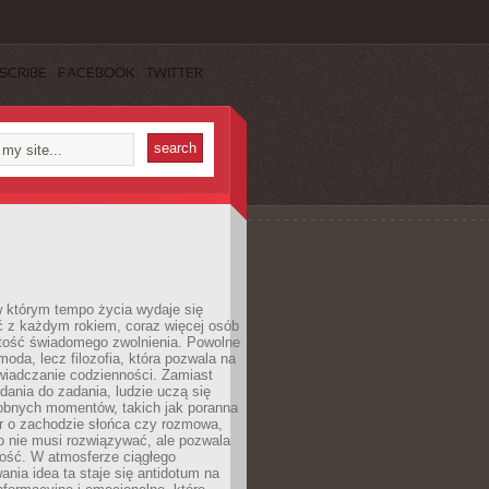
SCRIBE
FACEBOOK
TWITTER
w którym tempo życia wydaje się
ć z każdym rokiem, coraz więcej osób
tość świadomego zwolnienia. Powolne
moda, lecz filozofia, która pozwala na
wiadczanie codzienności. Zamiast
dania do zadania, ludzie uczą się
robnych momentów, takich jak poranna
r o zachodzie słońca czy rozmowa,
o nie musi rozwiązywać, ale pozwala
kość. W atmosferze ciągłego
nia idea ta staje się antidotum na