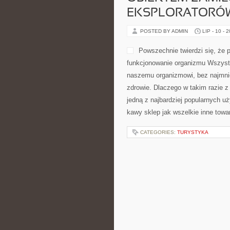
EKSPLORATORÓ
POSTED BY ADMIN
LIP - 10 - 
Powszechnie twierdzi się, że p
funkcjonowanie organizmu Wszyst
naszemu organizmowi, bez najmnie
zdrowie. Dlaczego w takim razie z
jedną z najbardziej popularnych u
kawy sklep jak wszelkie inne tow
CATEGORIES:
TURYSTYKA