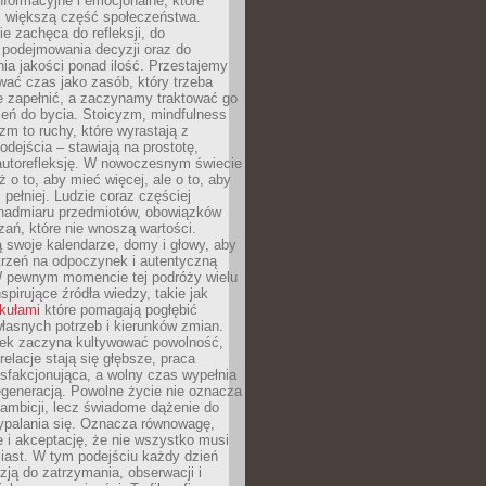
formacyjne i emocjonalne, które
z większą część społeczeństwa.
e zachęca do refleksji, do
podejmowania decyzji oraz do
ia jakości ponad ilość. Przestajemy
wać czas jako zasób, który trzeba
 zapełnić, a zaczynamy traktować go
zeń do bycia. Stoicyzm, mindfulness
zm to ruchy, które wyrastają z
dejścia – stawiają na prostotę,
autorefleksję. W nowoczesnym świecie
ż o to, aby mieć więcej, ale o to, aby
pełniej. Ludzie coraz częściej
 nadmiaru przedmiotów, obowiązków
ań, które nie wnoszą wartości.
 swoje kalendarze, domy i głowy, aby
trzeń na odpoczynek i autentyczną
 pewnym momencie tej podróży wielu
nspirujące źródła wiedzy, takie jak
ykułami
które pomagają pogłębić
łasnych potrzeb i kierunków zmian.
iek zaczyna kultywować powolność,
relacje stają się głębsze, praca
ysfakcjonująca, a wolny czas wypełnia
egeneracją. Powolne życie nie oznacza
 ambicji, lecz świadome dążenie do
ypalania się. Oznacza równowagę,
e i akceptację, że nie wszystko musi
iast. W tym podejściu każdy dzień
azją do zatrzymania, obserwacji i