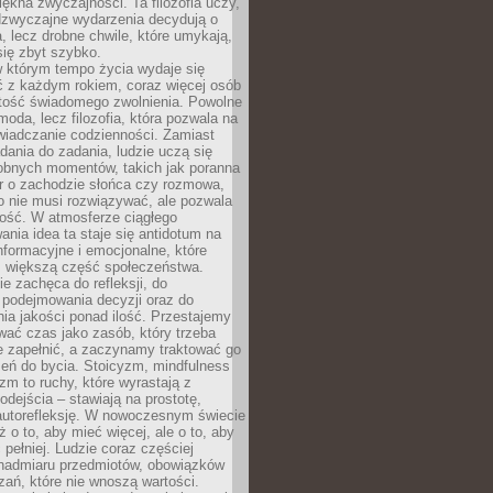
iękna zwyczajności. Ta filozofia uczy,
adzwyczajne wydarzenia decydują o
a, lecz drobne chwile, które umykają,
się zbyt szybko.
w którym tempo życia wydaje się
ć z każdym rokiem, coraz więcej osób
tość świadomego zwolnienia. Powolne
moda, lecz filozofia, która pozwala na
wiadczanie codzienności. Zamiast
dania do zadania, ludzie uczą się
robnych momentów, takich jak poranna
r o zachodzie słońca czy rozmowa,
o nie musi rozwiązywać, ale pozwala
kość. W atmosferze ciągłego
nia idea ta staje się antidotum na
formacyjne i emocjonalne, które
z większą część społeczeństwa.
e zachęca do refleksji, do
podejmowania decyzji oraz do
ia jakości ponad ilość. Przestajemy
wać czas jako zasób, który trzeba
 zapełnić, a zaczynamy traktować go
zeń do bycia. Stoicyzm, mindfulness
zm to ruchy, które wyrastają z
dejścia – stawiają na prostotę,
autorefleksję. W nowoczesnym świecie
ż o to, aby mieć więcej, ale o to, aby
pełniej. Ludzie coraz częściej
 nadmiaru przedmiotów, obowiązków
ań, które nie wnoszą wartości.