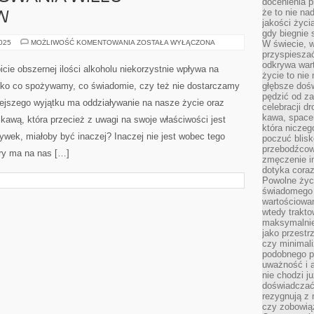
docenienia p
że to nie n
W
jakości życi
gdy biegnie 
KAWA,
2025
MOŻLIWOŚĆ KOMENTOWANIA
ZOSTAŁA WYŁĄCZONA
W świecie, 
JAK
przyspiesza
WSZYSTKIE
odkrywa war
INNE
icie obszernej ilości alkoholu niekorzystnie wpływa na
TOWARY
życie to nie 
JEST
ko co spożywamy, co świadomie, czy też nie dostarczamy
głębsze doś
OBIEKTEM
pędzić od za
ZAMIŁOWANIA
jszego wyjątku ma oddziaływanie na nasze życie oraz
WIELU
celebracji d
EKSPLORATORÓW
kawa, space
 kawą, która przecież z uwagi na swoje właściwości jest
która niczeg
żywek, miałoby być inaczej? Inaczej nie jest wobec tego
poczuć blis
przebodźcowa
ary ma na nas […]
zmęczenie in
dotyka cora
Powolne życi
świadomego 
wartościowan
wtedy trakto
maksymalnie
jako przestr
czy minimali
podobnego po
uważność i 
nie chodzi ju
doświadczać 
rezygnują z
czy zobowiąz