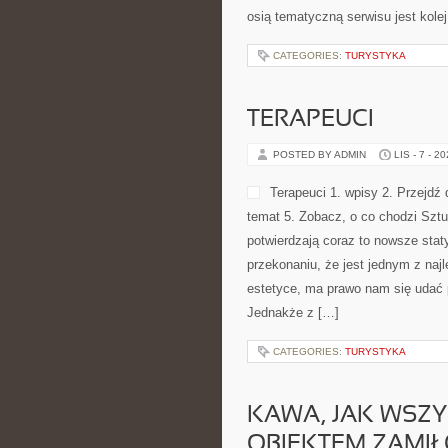
osią tematyczną serwisu jest kole
CATEGORIES:
TURYSTYKA
TERAPEUCI
POSTED BY ADMIN
LIS - 7 - 2
Terapeuci 1. wpisy 2. Przejdź
temat 5. Zobacz, o co chodzi Szt
potwierdzają coraz to nowsze staty
przekonaniu, że jest jednym z najl
estetyce, ma prawo nam się udać 
Jednakże z […]
CATEGORIES:
TURYSTYKA
KAWA, JAK WSZY
OBIEKTEM ZAMI