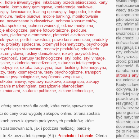
świadomego 
ki
,
hotele inwestycyjne
,
inkubatory przedsiębiorczości
,
karty
wartościowan
wanie
,
komputery gamingowe
,
konferencje naukowe
,
wtedy trakto
cyjny
,
kwiaciarnie
,
leasing operacyjny
,
logopedia
,
lokalne
maksymalnie
nicure
,
meble biurowe
,
mobile banking
,
monitorowanie
jako przestr
jne
,
nowoczesne budownictwo
,
ochrona konsumentów
,
czy minimali
iska społeczna
,
ochrona zwierząt
,
odzież medyczna
,
podobnego po
cje ekologiczne
,
panele fotowoltaiczne
,
pedicure
,
uważność i 
kowa
,
platformy e-commerce
,
płatności elektroniczne
,
nie chodzi ju
lektryczne
,
portfel inwestora
,
prawo konsumenckie
,
produkty
doświadczać 
zne
,
projekty społeczne
,
przemysł kosmetyczny
,
psychologia
rezygnują z
psychologia stosowana
,
recenzje produktów
,
rękodzieło
czy zobowiąz
 przemysłowe
,
rośliny doniczkowe
,
rozwój przywództwa
,
Oczyszczają
rządność
,
startupy technologiczne
,
styl boho
,
styl vintage
,
zrobić przes
cjalne
,
szkolenia menedżerskie
,
sztuczna inteligencja w
obecność. W
 medycynie
,
sztuka tradycyjna
,
team building
,
telemedycyna
,
natrafia na i
czy
,
testy kosmetyczne
,
testy psychologiczne
,
transport
strona z art
arcie psychologiczne
,
współpraca zespołowa
,
rozumienie w
ótkoterminowy
,
wystawy naukowe
,
zabiegi spa
,
zakupy
Kiedy człow
dzanie marketingiem
,
zarządzanie płatnościami
,
odkrywa, że 
e zmianami
,
zaufanie publiczne
,
zielone technologie
,
bardziej sat
prawdziwą r
rezygnacji z
 ofertę przestrzeń dla osób, które cenią sprawdzone
celów bez w
jasne granic
ci do ceny oraz wygodę zakupów online. Strona została
być natychm
ikach poszukujących praktycznych produktów, które
staje się ok
docenienia p
astosowaniach, jak i podczas realizacji bardziej
że to nie n
to Sztuczna Inteligencja (AI) i
Poradniki i Tutoriale
. Oferta
jakości życi