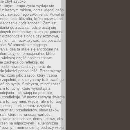
się zbyt szybko.
w którym tempo życia wydaje się
ć z każdym rokiem, coraz więcej osób
tość świadomego zwolnienia. Powolne
moda, lecz filozofia, która pozwala na
wiadczanie codzienności. Zamiast
dania do zadania, ludzie uczą się
robnych momentów, takich jak poranna
r o zachodzie słońca czy rozmowa,
o nie musi rozwiązywać, ale pozwala
kość. W atmosferze ciągłego
nia idea ta staje się antidotum na
formacyjne i emocjonalne, które
z większą część społeczeństwa.
e zachęca do refleksji, do
podejmowania decyzji oraz do
ia jakości ponad ilość. Przestajemy
wać czas jako zasób, który trzeba
 zapełnić, a zaczynamy traktować go
zeń do bycia. Stoicyzm, mindfulness
zm to ruchy, które wyrastają z
dejścia – stawiają na prostotę,
autorefleksję. W nowoczesnym świecie
ż o to, aby mieć więcej, ale o to, aby
pełniej. Ludzie coraz częściej
 nadmiaru przedmiotów, obowiązków
ań, które nie wnoszą wartości.
 swoje kalendarze, domy i głowy, aby
trzeń na odpoczynek i autentyczną
 pewnym momencie tej podróży wielu