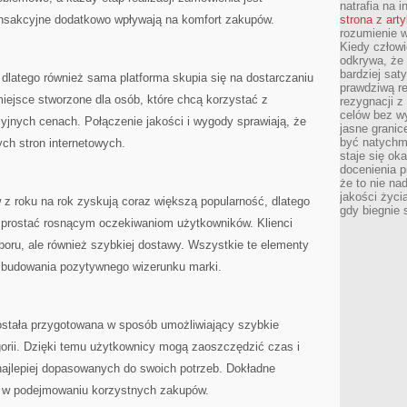
natrafia na i
ansakcyjne dodatkowo wpływają na komfort zakupów.
strona z art
rozumienie w
Kiedy człow
odkrywa, że 
bardziej sat
 dlatego również sama platforma skupia się na dostarczaniu
prawdziwą r
iejsce stworzone dla osób, które chcą korzystać z
rezygnacji z
celów bez w
yjnych cenach. Połączenie jakości i wygody sprawiają, że
jasne granic
być natychm
nych stron internetowych.
staje się ok
docenienia p
że to nie n
jakości życi
z roku na rok zyskują coraz większą popularność, dlatego
gdy biegnie 
 sprostać rosnącym oczekiwaniom użytkowników. Klienci
boru, ale również szybkiej dostawy. Wszystkie te elementy
budowania pozytywnego wizerunku marki.
ostała przygotowana w sposób umożliwiający szybkie
gorii. Dzięki temu użytkownicy mogą zaoszczędzić czas i
najlepiej dopasowanych do swoich potrzeb. Dokładne
ą w podejmowaniu korzystnych zakupów.