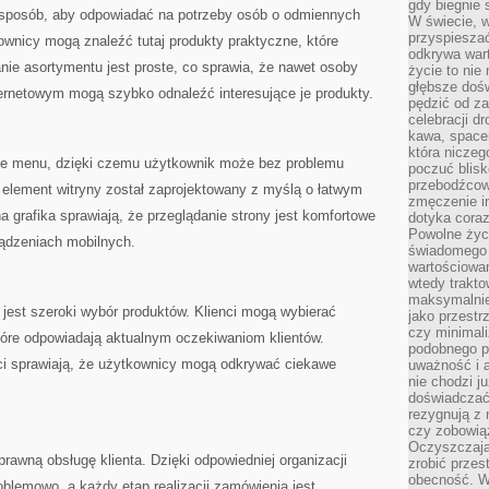
gdy biegnie 
 sposób, aby odpowiadać na potrzeby osób o odmiennych
W świecie, 
przyspiesza
wnicy mogą znaleźć tutaj produkty praktyczne, które
odkrywa war
anie asortymentu jest proste, co sprawia, że nawet osoby
życie to nie 
głębsze doś
ernetowym mogą szybko odnaleźć interesujące je produkty.
pędzić od za
celebracji d
kawa, space
która niczeg
yjne menu, dzięki czemu użytkownik może bez problemu
poczuć blis
przebodźcowa
 element witryny został zaprojektowany z myślą o łatwym
zmęczenie in
a grafika sprawiają, że przeglądanie strony jest komfortowe
dotyka cora
Powolne życi
ządzeniach mobilnych.
świadomego 
wartościowan
wtedy trakto
maksymalnie
 jest szeroki wybór produktów. Klienci mogą wybierać
jako przestr
czy minimali
tóre odpowiadają aktualnym oczekiwaniom klientów.
podobnego po
 sprawiają, że użytkownicy mogą odkrywać ciekawe
uważność i 
nie chodzi ju
doświadczać 
rezygnują z
czy zobowiąz
Oczyszczają
prawną obsługę klienta. Dzięki odpowiedniej organizacji
zrobić przes
obecność. W
blemowo, a każdy etap realizacji zamówienia jest