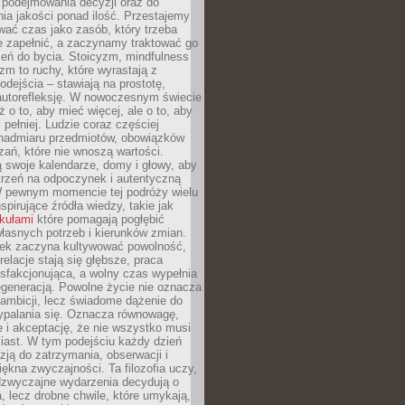
podejmowania decyzji oraz do
ia jakości ponad ilość. Przestajemy
wać czas jako zasób, który trzeba
 zapełnić, a zaczynamy traktować go
zeń do bycia. Stoicyzm, mindfulness
zm to ruchy, które wyrastają z
dejścia – stawiają na prostotę,
autorefleksję. W nowoczesnym świecie
ż o to, aby mieć więcej, ale o to, aby
pełniej. Ludzie coraz częściej
 nadmiaru przedmiotów, obowiązków
ań, które nie wnoszą wartości.
 swoje kalendarze, domy i głowy, aby
trzeń na odpoczynek i autentyczną
 pewnym momencie tej podróży wielu
nspirujące źródła wiedzy, takie jak
ykułami
które pomagają pogłębić
łasnych potrzeb i kierunków zmian.
iek zaczyna kultywować powolność,
relacje stają się głębsze, praca
ysfakcjonująca, a wolny czas wypełnia
egeneracją. Powolne życie nie oznacza
 ambicji, lecz świadome dążenie do
ypalania się. Oznacza równowagę,
e i akceptację, że nie wszystko musi
iast. W tym podejściu każdy dzień
azją do zatrzymania, obserwacji i
iękna zwyczajności. Ta filozofia uczy,
adzwyczajne wydarzenia decydują o
a, lecz drobne chwile, które umykają,