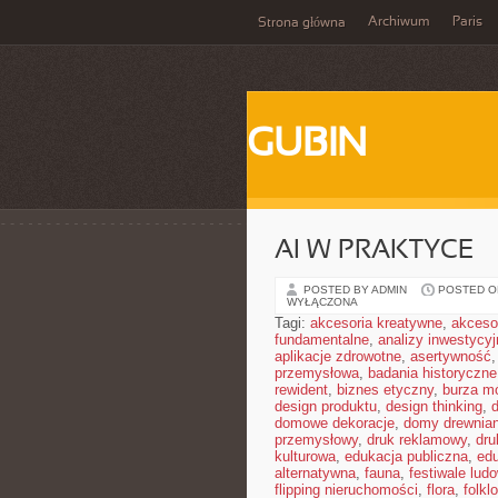
Archiwum
Paris
Strona główna
GUBIN
AI W PRAKTYCE
POSTED BY ADMIN
POSTED ON
WYŁĄCZONA
Tagi:
akcesoria kreatywne
,
akceso
fundamentalne
,
analizy inwestycyj
aplikacje zdrowotne
,
asertywność
przemysłowa
,
badania historyczne
rewident
,
biznes etyczny
,
burza m
design produktu
,
design thinking
,
domowe dekoracje
,
domy drewnia
przemysłowy
,
druk reklamowy
,
dru
kulturowa
,
edukacja publiczna
,
ed
alternatywna
,
fauna
,
festiwale lud
flipping nieruchomości
,
flora
,
folkl