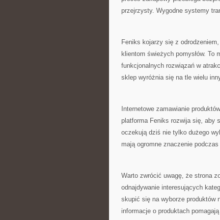
przejrzysty. Wygodne systemy tr
Feniks kojarzy się z odrodzeniem,
klientom świeżych pomysłów. To m
funkcjonalnych rozwiązań w atrakc
sklep wyróżnia się na tle wielu in
Internetowe zamawianie produktów 
platforma Feniks rozwija się, aby
oczekują dziś nie tylko dużego wy
mają ogromne znaczenie podczas 
Warto zwrócić uwagę, że strona z
odnajdywanie interesujących kate
skupić się na wyborze produktów 
informacje o produktach pomagaj