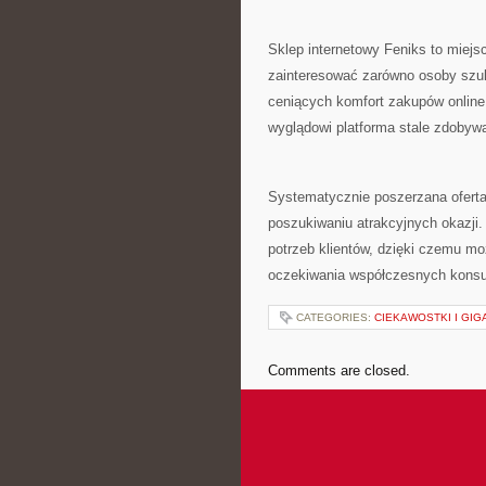
Sklep internetowy Feniks to miejsc
zainteresować zarówno osoby szuk
ceniących komfort zakupów online
wyglądowi platforma stale zdobyw
Systematycznie poszerzana oferta 
poszukiwaniu atrakcyjnych okazji.
potrzeb klientów, dzięki czemu mo
oczekiwania współczesnych kons
CATEGORIES:
CIEKAWOSTKI I GIG
Comments are closed.