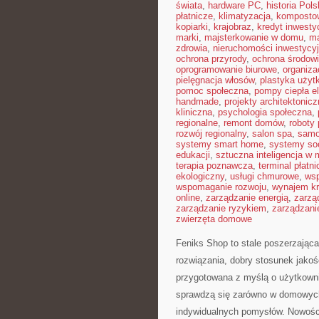
świata
,
hardware PC
,
historia Pols
płatnicze
,
klimatyzacja
,
komposto
kopiarki
,
krajobraz
,
kredyt inwesty
marki
,
majsterkowanie w domu
,
ma
zdrowia
,
nieruchomości inwestycy
ochrona przyrody
,
ochrona środow
oprogramowanie biurowe
,
organiza
pielęgnacja włosów
,
plastyka użyt
pomoc społeczna
,
pompy ciepła e
handmade
,
projekty architektonic
kliniczna
,
psychologia społeczna
,
regionalne
,
remont domów
,
roboty
rozwój regionalny
,
salon spa
,
samo
systemy smart home
,
systemy so
edukacji
,
sztuczna inteligencja w
terapia poznawcza
,
terminal płatni
ekologiczny
,
usługi chmurowe
,
wsp
wspomaganie rozwoju
,
wynajem kr
online
,
zarządzanie energią
,
zarzą
zarządzanie ryzykiem
,
zarządzani
zwierzęta domowe
Feniks Shop to stale poszerzająca
rozwiązania, dobry stosunek jakoś
przygotowana z myślą o użytkown
sprawdzą się zarówno w domowych z
indywidualnych pomysłów. Nowości 