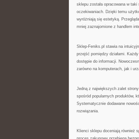
sklepu została opracowana w taki
oczekiwaniach. Dzięki temu użytko
wyróżniają się estetyką. Przegląd
mniej zaznajomione z handlem int
Sklep-Feniks.pl stawia na intuic
przejść pomiędzy działami. Każdy
dostępie do informacji. Nowoczesn
zarówno na komputerach, jak i ur
Jedną z największych zalet strony
spośród popularnych produktów, k
Systematycznie dodawane nowości
rozwiązania.
Klienci sklepu doceniają również s
proces zakupowy przebiega bezpro