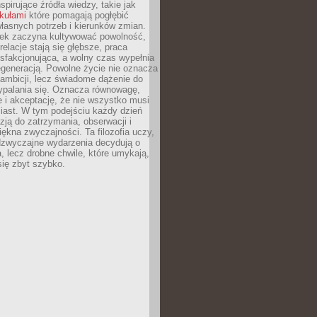
nspirujące źródła wiedzy, takie jak
ykułami
które pomagają pogłębić
łasnych potrzeb i kierunków zmian.
iek zaczyna kultywować powolność,
relacje stają się głębsze, praca
ysfakcjonująca, a wolny czas wypełnia
egeneracją. Powolne życie nie oznacza
 ambicji, lecz świadome dążenie do
ypalania się. Oznacza równowagę,
e i akceptację, że nie wszystko musi
iast. W tym podejściu każdy dzień
azją do zatrzymania, obserwacji i
iękna zwyczajności. Ta filozofia uczy,
adzwyczajne wydarzenia decydują o
a, lecz drobne chwile, które umykają,
się zbyt szybko.