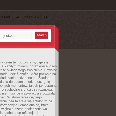
SCRIBE
FACEBOOK
TWITTER
w którym tempo życia wydaje się
ć z każdym rokiem, coraz więcej osób
tość świadomego zwolnienia. Powolne
moda, lecz filozofia, która pozwala na
wiadczanie codzienności. Zamiast
dania do zadania, ludzie uczą się
robnych momentów, takich jak poranna
r o zachodzie słońca czy rozmowa,
o nie musi rozwiązywać, ale pozwala
kość. W atmosferze ciągłego
nia idea ta staje się antidotum na
formacyjne i emocjonalne, które
z większą część społeczeństwa.
e zachęca do refleksji, do