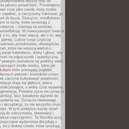
podejmowania decyzji oraz do
ia jakości ponad ilość. Przestajemy
wać czas jako zasób, który trzeba
 zapełnić, a zaczynamy traktować go
zeń do bycia. Stoicyzm, mindfulness
zm to ruchy, które wyrastają z
dejścia – stawiają na prostotę,
autorefleksję. W nowoczesnym świecie
ż o to, aby mieć więcej, ale o to, aby
pełniej. Ludzie coraz częściej
 nadmiaru przedmiotów, obowiązków
ań, które nie wnoszą wartości.
 swoje kalendarze, domy i głowy, aby
trzeń na odpoczynek i autentyczną
 pewnym momencie tej podróży wielu
nspirujące źródła wiedzy, takie jak
ykułami
które pomagają pogłębić
łasnych potrzeb i kierunków zmian.
iek zaczyna kultywować powolność,
relacje stają się głębsze, praca
ysfakcjonująca, a wolny czas wypełnia
egeneracją. Powolne życie nie oznacza
 ambicji, lecz świadome dążenie do
ypalania się. Oznacza równowagę,
e i akceptację, że nie wszystko musi
iast. W tym podejściu każdy dzień
azją do zatrzymania, obserwacji i
iękna zwyczajności. Ta filozofia uczy,
adzwyczajne wydarzenia decydują o
a, lecz drobne chwile, które umykają,