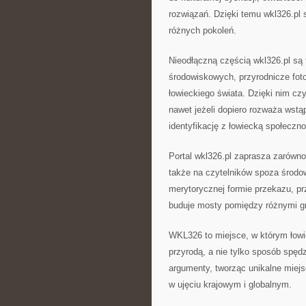
rozwiązań. Dzięki temu wkl326.pl s
różnych pokoleń.
Nieodłączną częścią wkl326.pl są
środowiskowych, przyrodnicze fotog
łowieckiego świata. Dzięki nim cz
nawet jeżeli dopiero rozważa wstąp
identyfikację z łowiecką społeczno
Portal wkl326.pl zaprasza zarówno
także na czytelników spoza środow
merytorycznej formie przekazu, pr
buduje mosty pomiędzy różnymi g
WKL326 to miejsce, w którym łowi
przyrodą, a nie tylko sposób spędz
argumenty, tworząc unikalne miejs
w ujęciu krajowym i globalnym.