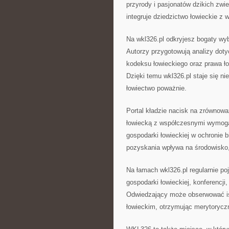
przyrody i pasjonatów dzikich zwier
integruje dziedzictwo łowieckie 
Na wkl326.pl odkryjesz bogaty w
Autorzy przygotowują analizy dot
kodeksu łowieckiego oraz prawa 
Dzięki temu wkl326.pl staje się n
łowiectwo poważnie.
Portal kładzie nacisk na zrównoważ
łowiecką z współczesnymi wymoga
gospodarki łowieckiej w ochronie b
pozyskania wpływa na środowisko,
Na łamach wkl326.pl regularnie poj
gospodarki łowieckiej, konferencji
Odwiedzający może obserwować is
łowieckim, otrzymując merytoryc