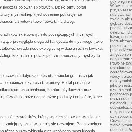
 analizowane są kultura łowiecka, historia kół łowieckich,
gdy biegnie 
W świecie, 
 podczas polowań zbiorowych. Dzięki temu portal
przyspiesza
ultury myśliwskiej, a jednocześnie pokazuje, że
odkrywa war
życie to nie 
wiadoma środowiskowo i otwarta na dialog.
głębsze doś
pędzić od za
celebracji d
poradników skierowanych do początkujących myśliwych.
kawa, space
która niczeg
iające jak wygląda droga od kandydata do myśliwego, jakie
poczuć blis
ształtować świadomość ekologiczną w działaniach w łowisku.
przebodźcowa
zmęczenie in
stałego kształcenia, pokazując, że nowoczesny myśliwy to
dotyka cora
.
Powolne życi
świadomego 
wartościowan
pracowania dotyczące sprzętu łowieckiego, takich jak
wtedy trakto
maksymalnie
zia pomocnicze czy sprzęt terenowy. Portal pomaga w
jako przestr
dkreślając funkcjonalność, komfort użytkowania oraz
czy minimali
podobnego po
ej. Czytelnik może ocenić różne produkty i dobrać te, które
uważność i 
nie chodzi ju
doświadczać 
rezygnują z
czy zobowiąz
czność czytelników, którzy wymieniają swoim wieloletnim
Oczyszczają
mi, zadają pytania i wspierają się nawzajem. Portal zachęca
zrobić przes
obecność. W
ci na różne punkty widzenia oraz wspólnego poszukiwania