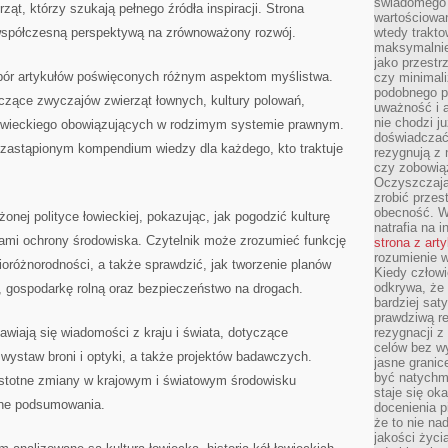
świadomego 
ząt, którzy szukają pełnego źródła inspiracji. Strona
wartościowan
z współczesną perspektywą na zrównoważony rozwój.
wtedy trakto
maksymalnie
jako przestr
ybór artykułów poświęconych różnym aspektom myślistwa.
czy minimali
podobnego po
yczące zwyczajów zwierząt łownych, kultury polowań,
uważność i 
nie chodzi ju
łowieckiego obowiązujących w rodzimym systemie prawnym.
doświadczać 
iezastąpionym kompendium wiedzy dla każdego, kto traktuje
rezygnują z
czy zobowiąz
Oczyszczają
zrobić przes
obecność. W
onej polityce łowieckiej, pokazując, jak pogodzić kulturę
natrafia na i
mi ochrony środowiska. Czytelnik może zrozumieć funkcję
strona z art
rozumienie w
ioróżnorodności, a także sprawdzić, jak tworzenie planów
Kiedy człow
odkrywa, że 
 gospodarkę rolną oraz bezpieczeństwo na drogach.
bardziej sat
prawdziwą r
awiają się wiadomości z kraju i świata, dotyczące
rezygnacji z
celów bez w
, wystaw broni i optyki, a także projektów badawczych.
jasne granic
być natychm
totne zmiany w krajowym i światowym środowisku
staje się ok
zne podsumowania.
docenienia p
że to nie n
jakości życi