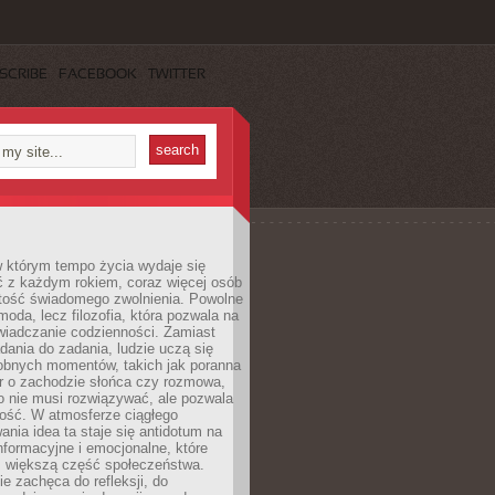
SCRIBE
FACEBOOK
TWITTER
w którym tempo życia wydaje się
ć z każdym rokiem, coraz więcej osób
tość świadomego zwolnienia. Powolne
moda, lecz filozofia, która pozwala na
wiadczanie codzienności. Zamiast
dania do zadania, ludzie uczą się
robnych momentów, takich jak poranna
r o zachodzie słońca czy rozmowa,
o nie musi rozwiązywać, ale pozwala
kość. W atmosferze ciągłego
nia idea ta staje się antidotum na
formacyjne i emocjonalne, które
z większą część społeczeństwa.
e zachęca do refleksji, do