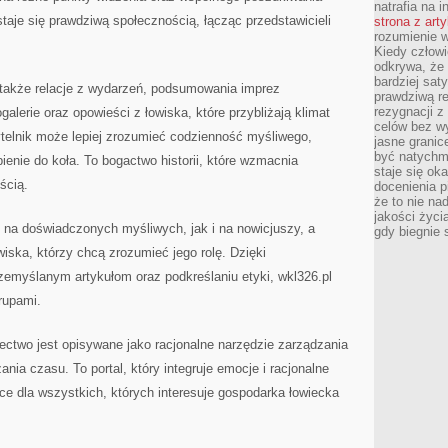
natrafia na i
taje się prawdziwą społecznością, łącząc przedstawicieli
strona z art
rozumienie w
Kiedy człow
odkrywa, że 
bardziej sat
 także relacje z wydarzeń, podsumowania imprez
prawdziwą r
rezygnacji z
alerie oraz opowieści z łowiska, które przybliżają klimat
celów bez w
ytelnik może lepiej zrozumieć codzienność myśliwego,
jasne granic
być natychm
ienie do koła. To bogactwo historii, które wzmacnia
staje się ok
ścią.
docenienia p
że to nie n
jakości życi
 na doświadczonych myśliwych, jak i na nowicjuszy, a
gdy biegnie 
iska, którzy chcą zrozumieć jego rolę. Dzięki
zemyślanym artykułom oraz podkreślaniu etyki, wkl326.pl
rupami.
ectwo jest opisywane jako racjonalne narzędzie zarządzania
ania czasu. To portal, który integruje emocje i racjonalne
ce dla wszystkich, których interesuje gospodarka łowiecka