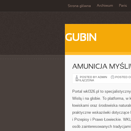
Archiwum
Paris
Strona główna
GUBIN
AMUNICJA MYŚL
POSTED BY ADMIN
POSTED ON 
WYŁĄCZONA
Portal wkl326.pl to specjalistycz
Wisłą i na globie. To platforma, 
łowiskami oraz środowiska natural
praktyczne wskazówki dotyczące b
i Przepisy i Prawo Łowieckie. WK
osób zainteresowanych tradycjami