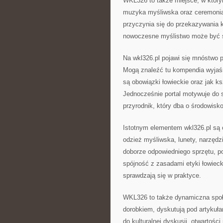
WKL326 to także miejsce, w którym
muzyka myśliwska oraz ceremoniał
przyczynia się do przekazywania k
nowoczesne myślistwo może być ś
Na wkl326.pl pojawi się mnóstwo 
Mogą znaleźć tu kompendia wyjaśn
są obowiązki łowieckie oraz jak k
Jednocześnie portal motywuje do 
przyrodnik, który dba o środowisko
Istotnym elementem wkl326.pl są o
odzież myśliwska, lunety, narzęd
doborze odpowiedniego sprzętu, po
spójność z zasadami etyki łowiecki
sprawdzają się w praktyce.
WKL326 to także dynamiczna społe
dorobkiem, dyskutują pod artykuła
do kulturalnej dyskusji, otwartoś