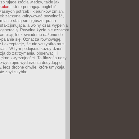
nspirujące źródła wiedzy, takie jak
ykułami
które pomagają pogłębić
łasnych potrzeb i kierunków zmian.
iek zaczyna kultywować powolność,
relacje stają się głębsze, praca
ysfakcjonująca, a wolny czas wypełnia
egeneracją. Powolne życie nie oznacza
 ambicji, lecz świadome dążenie do
ypalania się. Oznacza równowagę,
e i akceptację, że nie wszystko musi
iast. W tym podejściu każdy dzień
azją do zatrzymania, obserwacji i
iękna zwyczajności. Ta filozofia uczy,
adzwyczajne wydarzenia decydują o
a, lecz drobne chwile, które umykają,
się zbyt szybko.