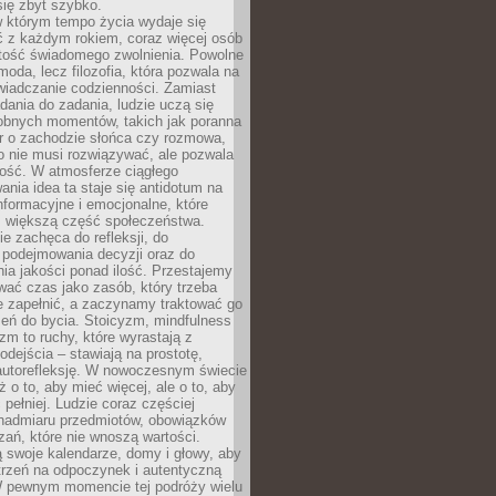
się zbyt szybko.
w którym tempo życia wydaje się
ć z każdym rokiem, coraz więcej osób
tość świadomego zwolnienia. Powolne
moda, lecz filozofia, która pozwala na
wiadczanie codzienności. Zamiast
dania do zadania, ludzie uczą się
robnych momentów, takich jak poranna
r o zachodzie słońca czy rozmowa,
o nie musi rozwiązywać, ale pozwala
kość. W atmosferze ciągłego
nia idea ta staje się antidotum na
formacyjne i emocjonalne, które
z większą część społeczeństwa.
e zachęca do refleksji, do
podejmowania decyzji oraz do
ia jakości ponad ilość. Przestajemy
wać czas jako zasób, który trzeba
 zapełnić, a zaczynamy traktować go
zeń do bycia. Stoicyzm, mindfulness
zm to ruchy, które wyrastają z
dejścia – stawiają na prostotę,
autorefleksję. W nowoczesnym świecie
ż o to, aby mieć więcej, ale o to, aby
pełniej. Ludzie coraz częściej
 nadmiaru przedmiotów, obowiązków
ań, które nie wnoszą wartości.
 swoje kalendarze, domy i głowy, aby
trzeń na odpoczynek i autentyczną
 pewnym momencie tej podróży wielu