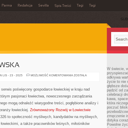
Parma
Redakcja
Sevilla
Tagi
Tagi
Spis Treści
SUB
IWSKA
W świecie, 
przyspiesza
AMUNICJA
LIS - 23 - 2025
MOŻLIWOŚĆ KOMENTOWANIA
ZOSTAŁA
odkrywa war
MYŚLIWSKA
życie to nie 
głębsze doś
ny serwis poświęcony gospodarce łowieckiej w kraju nad
pędzić od za
celebracji d
w którym pasjonaci łowiectwa, nowoczesnego zarządzania
kawa, space
nego mogą odnaleźć wiarygodne treści, pogłębione analizy i
która niczeg
poczuć blis
ranży łowieckiej.
Zrównoważony Rozwój w Łowiectwie
przebodźcowa
zmęczenie in
L326 to społeczność myśliwych, kandydatów na myśliwych,
dotyka cora
 łowieckimi, a także pracowników leśnych, miłośników
Powolne życi