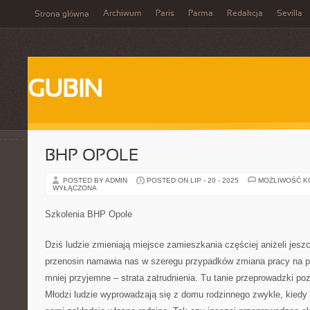
Archiwum
Paris
Parma
Redakcja
Sevilla
Strona główna
GUBIN
BHP OPOLE
POSTED BY ADMIN
POSTED ON LIP - 20 - 2025
MOŻLIWOŚĆ 
WYŁĄCZONA
Szkolenia BHP Opole
Dziś ludzie zmieniają miejsce zamieszkania częściej aniżeli jeszc
przenosin namawia nas w szeregu przypadków zmiana pracy na por
mniej przyjemne – strata zatrudnienia. Tu tanie przeprowadzki poz
Młodzi ludzie wyprowadzają się z domu rodzinnego zwykle, kiedy i