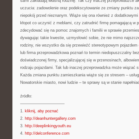
sami zakładają własną rodzinę. Tak czy inaczej przeprowadzce 
uczucia: zadowolenie oraz podekscytowanie ze zmiany punktu zam
niepokój przed nieznanym. Wiąże się ona również z dodatkowymi 
kłopot co uczynić z meblami, czy zatrudnić firmę pomagającą w 
zdecydować się na pomoc znajomych i familii w sprawie przemie
dywagując takie kwestie, uzmysłowić sobie, że nie mimo najszcz
rodziny, nie wszystko da się przewieźć stereotypowym pojazde
lub firma przeprowadzkowa poznań to termin niedopuszczalny be
doświadczonej firmy, specjalizującej się w przenosinach, albowi
rodzaju pojazdami. Tak lub inaczej przeprowadzka może wiązać s
Każda zmiana punktu zamieszkania wiąże się ze stresem – usłu
Nowatorskie miasto, nowi ludzie – te sprawy są w stanie napełn
źródło:
———————————
1.
kliknij, aby poznać
2.
http://deanhuntergallery.com
3.
http://deeplinkingyouth.eu
4.
http://delconference.com