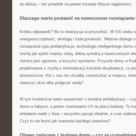
do lektury – ten poradnik na pewno rozwieje Wasze wątpliwości.
Dlaczego warto postawić na nowoczesne rozwiązani
Krótka odpowiedź? Bo to inwestycja w przyszłość. W XXI wieku 
energooszczędność, ekologię i funkcjonalność. Właśnie dlatego 
rozwiązania typu prefabrykacja, technologie inteligentnego domu 
trochę jak wybór między starą, dobrą syrenką a nowoczesnym 
różnica jest ogromna, a korzyści wymierne. Przyszłe domy w Kra
projektowane z myślą o minimalizacji kosztów eksploatacji, co jest
ekonomiczne. Kto z nas nie chciałby zamieszkać w miejscu, któr
otworzyć okno albo podgrzać wodę?
W tym kontekście warto wspomnieć o trendzie prefabrykacji – cz
domu w fabryce, a potem montowaniu ich na placu budowy. To ro
składanie mebli z Ikea – wszystko pasuje idealnie, a czas realiza
Czyż to nie brzmi jak marzenie każdego inwestora?
Obawy związane z budową domu – czy są uzasadnion