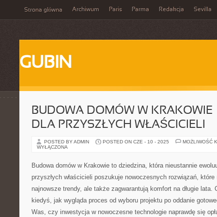
Archiwum
Paris
Parma
Redakcja
Sevilla
Strona główna
GUBIN
BUDOWA DOMÓW W KRAKOWIE –
DLA PRZYSZŁYCH WŁAŚCICIELI
POSTED BY ADMIN
POSTED ON CZE - 10 - 2025
MOŻLIWOŚĆ 
WYŁĄCZONA
Budowa domów w Krakowie to dziedzina, która nieustannie ewoluu
przyszłych właścicieli poszukuje nowoczesnych rozwiązań, które 
najnowsze trendy, ale także zagwarantują komfort na długie lata. 
kiedyś, jak wygląda proces od wyboru projektu po oddanie gotow
Was, czy inwestycja w nowoczesne technologie naprawdę się opł