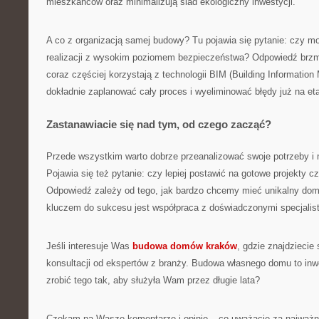
mieszkańców oraz minimalizują ślad ekologiczny inwestycji.
A co z organizacją samej budowy? Tu pojawia się pytanie: czy 
realizacji z wysokim poziomem bezpieczeństwa? Odpowiedź brzmi:
coraz częściej korzystają z technologii BIM (Building Information
dokładnie zaplanować cały proces i wyeliminować błędy już na eta
Zastanawiacie się nad tym, od czego zacząć?
Przede wszystkim warto dobrze przeanalizować swoje potrzeby i 
Pojawia się też pytanie: czy lepiej postawić na gotowe projekty c
Odpowiedź zależy od tego, jak bardzo chcemy mieć unikalny dom 
kluczem do sukcesu jest współpraca z doświadczonymi specjalis
Jeśli interesuje Was
budowa domów kraków
, gdzie znajdziecie 
konsultacji od ekspertów z branży. Budowa własnego domu to inwe
zrobić tego tak, aby służyła Wam przez długie lata?
Czekam na Wasze komentarze i opinie – co uważacie za najważn