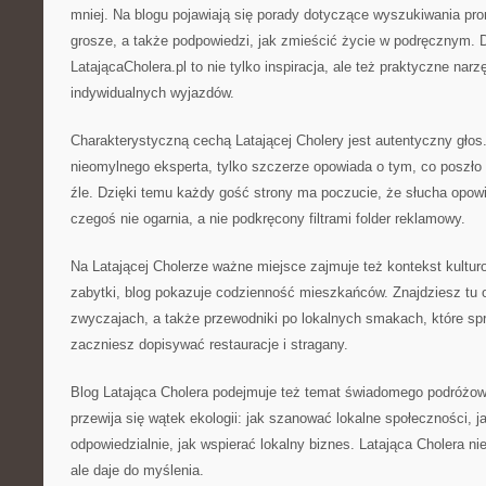
mniej. Na blogu pojawiają się porady dotyczące wyszukiwania pro
grosze, a także podpowiedzi, jak zmieścić życie w podręcznym. 
LatającaCholera.pl to nie tylko inspiracja, ale też praktyczne nar
indywidualnych wyjazdów.
Charakterystyczną cechą Latającej Cholery jest autentyczny głos. A
nieomylnego eksperta, tylko szczerze opowiada o tym, co poszło s
źle. Dzięki temu każdy gość strony ma poczucie, że słucha opow
czegoś nie ogarnia, a nie podkręcony filtrami folder reklamowy.
Na Latającej Cholerze ważne miejsce zajmuje też kontekst kultur
zabytki, blog pokazuje codzienność mieszkańców. Znajdziesz tu 
zwyczajach, a także przewodniki po lokalnych smakach, które sp
zaczniesz dopisywać restauracje i stragany.
Blog Latająca Cholera podejmuje też temat świadomego podróżowa
przewija się wątek ekologii: jak szanować lokalne społeczności, 
odpowiedzialnie, jak wspierać lokalny biznes. Latająca Cholera nie
ale daje do myślenia.