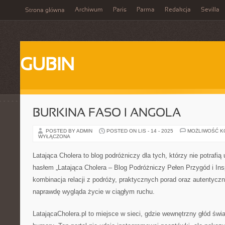
Archiwum
Paris
Parma
Redakcja
Sevilla
Strona główna
GUBIN
BURKINA FASO I ANGOLA
POSTED BY ADMIN
POSTED ON LIS - 14 - 2025
MOŻLIWOŚĆ 
WYŁĄCZONA
Latająca Cholera to blog podróżniczy dla tych, którzy nie potrafią
hasłem „Latająca Cholera – Blog Podróżniczy Pełen Przygód i Insp
kombinacja relacji z podróży, praktycznych porad oraz autentycz
naprawdę wygląda życie w ciągłym ruchu.
LatającaCholera.pl to miejsce w sieci, gdzie wewnętrzny głód świ