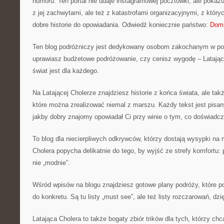
humoru. Ten portal nie udaje instagramowej pocztówki, ale pokaz
z jej zachwytami, ale też z katastrofami organizacyjnymi, z któr
dobre historie do opowiadania. Odwiedź koniecznie państwo:
Domi
Ten blog podróżniczy jest dedykowany osobom zakochanym w po
uprawiasz budżetowe podróżowanie, czy cenisz wygodę – Latając
świat jest dla każdego.
Na Latającej Cholerze znajdziesz historie z końca świata, ale tak
które można zrealizować niemal z marszu. Każdy tekst jest pisan
jakby dobry znajomy opowiadał Ci przy winie o tym, co doświadczył
To blog dla niecierpliwych odkrywców, którzy dostają wysypki na 
Cholera popycha delikatnie do tego, by wyjść ze strefy komfortu: 
nie „modnie”.
Wśród wpisów na blogu znajdziesz gotowe plany podróży, które p
do konkretu. Są tu listy „must see”, ale też listy rozczarowań, dzi
Latająca Cholera to także bogaty zbiór trików dla tych, którzy ch