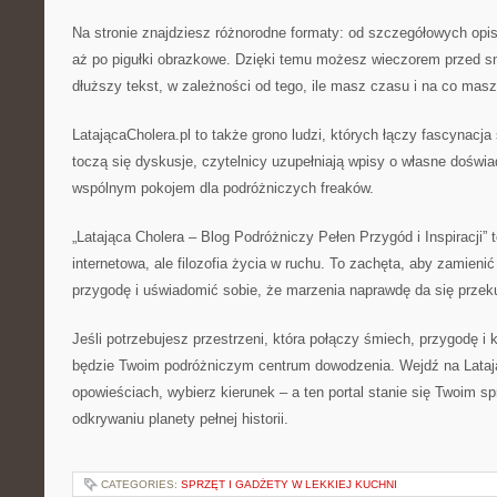
Na stronie znajdziesz różnorodne formaty: od szczegółowych opisó
aż po pigułki obrazkowe. Dzięki temu możesz wieczorem przed s
dłuższy tekst, w zależności od tego, ile masz czasu i na co masz
LatającaCholera.pl to także grono ludzi, których łączy fascynac
toczą się dyskusje, czytelnicy uzupełniają wpisy o własne doświad
wspólnym pokojem dla podróżniczych freaków.
„Latająca Cholera – Blog Podróżniczy Pełen Przygód i Inspiracji” t
internetowa, ale filozofia życia w ruchu. To zachęta, aby zamienić
przygodę i uświadomić sobie, że marzenia naprawdę da się przek
Jeśli potrzebujesz przestrzeni, która połączy śmiech, przygodę i 
będzie Twoim podróżniczym centrum dowodzenia. Wejdź na Latają
opowieściach, wybierz kierunek – a ten portal stanie się Twoim 
odkrywaniu planety pełnej historii.
CATEGORIES:
SPRZĘT I GADŻETY W LEKKIEJ KUCHNI