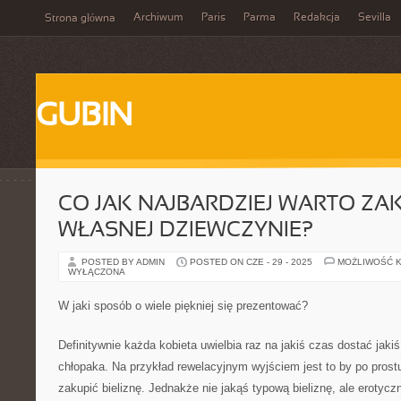
Archiwum
Paris
Parma
Redakcja
Sevilla
Strona główna
GUBIN
CO JAK NAJBARDZIEJ WARTO ZA
WŁASNEJ DZIEWCZYNIE?
POSTED BY ADMIN
POSTED ON CZE - 29 - 2025
MOŻLIWOŚĆ 
WYŁĄCZONA
W jaki sposób o wiele piękniej się prezentować?
Definitywnie każda kobieta uwielbia raz na jakiś czas dostać jaki
chłopaka. Na przykład rewelacyjnym wyjściem jest to by po prost
zakupić bieliznę. Jednakże nie jakąś typową bieliznę, ale erotyczn