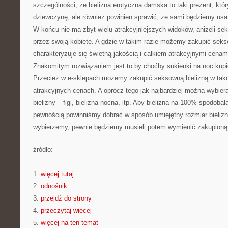
szczególności, że bielizna erotyczna damska to taki prezent, któr
dziewczynę, ale również powinien sprawić, że sami będziemy us
W końcu nie ma zbyt wielu atrakcyjniejszych widoków, aniżeli se
przez swoją kobietę. A gdzie w takim razie możemy zakupić sekso
charakteryzuje się świetną jakością i całkiem atrakcyjnymi cenam
Znakomitym rozwiązaniem jest to by choćby sukienki na noc kupi
Przecież w e-sklepach możemy zakupić seksowną bielizną w tak
atrakcyjnych cenach. A oprócz tego jak najbardziej można wybier
bielizny – figi, bielizna nocna, itp. Aby bielizna na 100% spodobał
pewnością powinniśmy dobrać w sposób umiejętny rozmiar bielizn
wybierzemy, pewnie będziemy musieli potem wymienić zakupioną 
źródło:
———————————
1.
więcej tutaj
2.
odnośnik
3.
przejdź do strony
4.
przeczytaj więcej
5.
więcej na ten temat